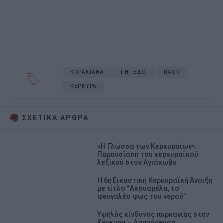
ΚΟΡΑΚΙΑΝΑ
ΓΗΠΕΔΟ
ΠΑΟΚ
ΚΕΡΚΥΡΑ
ΣΧΕΤΙΚA AΡΘΡΑ
«Η Γλώσσα των Κερκυραίων»:
Παρουσίαση του κερκυραϊκού
λεξικού στον Αγιάκωβο
Η 6η Εικαστική Κερκυραϊκή Άνοιξη
με τίτλο “Ακουαρέλα, το
φευγαλέο φως του νερού”
Υψηλός κίνδυνος πυρκαγιάς στην
Κέρκυρα – Απαγόρευση