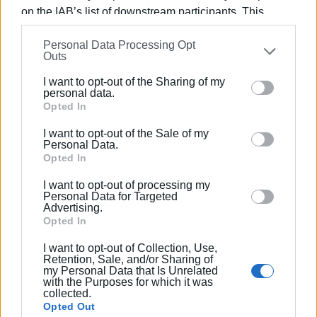
κόστος ολοκλήρωσης των βοηθητικών
on the IAB’s list of downstream participants. This
εγκαταστάσεων εκτιμάται ότι είναι δυσανάλογα
information may also be disclosed by us to third parties
μικρότερο σε σχέση με το συνολικό έργο
Personal Data Processing Opt
on the
IAB’s List of Downstream Participants
that may
Outs
ανακατασκευής του γηπέδου. Με την έναρξη της νέας
further disclose it to other third parties.
ποδοσφαιρικής χρονιάς να πλησιάζει, η πίεση προς τη
I want to opt-out of the Sharing of my
Please note that this website/app uses one or more
personal data.
δημοτική αρχή για την ολοκλήρωση του έργου
Google services and may gather and store information
Opted In
αναμένεται να ενταθεί.
including but not limited to your visit or usage
I want to opt-out of the Sale of my
Εμφανίσεις: 4550
behaviour. You may click to grant or deny consent to
Personal Data.
Google and its third-party tags to use your data for
Opted In
below specified purposes in below Google consent
I want to opt-out of processing my
section.
Personal Data for Targeted
Advertising.
Opted In
I want to opt-out of Collection, Use,
Retention, Sale, and/or Sharing of
my Personal Data that Is Unrelated
with the Purposes for which it was
ΣΠΥΡΟΣ ΠΙΚΟΥΛΑΣ
collected.
Opted Out
Πτυχιούχος Οικονομικών του Πανεπιστημίου