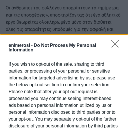
Οι άνθρωποι του συλλόγου απορρίπτουν τα «ημίμετρα
και τις υποσχέσεις», υποστηρίζοντας ότι ένα αθλητικό
έργο θεωρείται ολοκληρωμένο μόνο όταν διαθέτει
όλες τις απαραίτητες υποδομές για την ασφαλή και
αξιοπρεπή λειτουργία του. Παράλληλα, προειδοποιούν
ότι δεν πρόκειται να αποδεχθούν εγκαίνια ή
enimerosi -
Do Not Process My Personal
Information
επικοινωνιακές φιέστες σε ένα έργο που παραμένει
ελλιπές.
If you wish to opt-out of the sale, sharing to third
Το Διοικητικό Συμβούλιο καλεί τον Δήμο Κεντρικής
parties, or processing of your personal or sensitive
Κέρκυρας και Διαποντίων Νήσων και τις αρμόδιες
information for targeted advertising by us, please use
υπηρεσίες να επιταχύνουν τις διαδικασίες και να
the below opt-out section to confirm your selection.
παραδώσουν άμεσα τα αποδυτήρια, θεωρώντας ότι
Please note that after your opt-out request is
κάθε νέα καθυστέρηση πλήττει ευθέως την
processed you may continue seeing interest-based
προετοιμασία της ομάδας και τις αθλητικές
ads based on personal information utilized by us or
δραστηριότητες της νεολαίας της περιοχής.
personal information disclosed to third parties prior to
your opt-out. You may separately opt-out of the further
Το ζήτημα προκαλεί εύλογα ερωτήματα, καθώς το
disclosure of your personal information by third parties