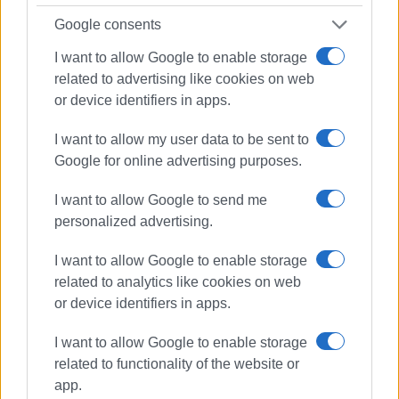
Πειραιά. Συνεργάστηκε στο ξεκίνημα με την
Google consents
«Αθλητική Πορεία της Κέρκυρας», ενώ από τις
αρχές του ΄92 και για 25 χρόνια στο «Κερκυραϊκό
I want to allow Google to enable storage
Βήμα». Από το 1994 εκδότης - διευθυντής στα
related to advertising like cookies on web
«Κερκυραϊκά Σπορ» και από το 2000 και για 15
or device identifiers in apps.
χρόνια στο «ΦΩΣ των ΣΠΟΡ». Από το 2015
εργάζεται στην «ΕΝΗΜΕΡΩΣΗ», ενώ
I want to allow my user data to be sent to
συνεργάστηκε με την τηλεόραση του Corfu
Google for online advertising purposes.
Channel (στα πρώτα χρόνια λειτουργίας του) και
I want to allow Google to send me
Start TV, συνολικά 15 χρόνια.
personalized advertising.
Ακολουθήστε το enimerosi στο
Facebook
I want to allow Google to enable storage
related to analytics like cookies on web
or device identifiers in apps.
Συνδρομητές στο e-paper
I want to allow Google to enable storage
related to functionality of the website or
app.