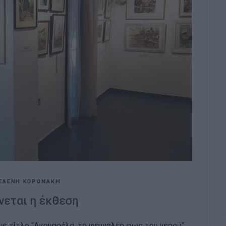
ΕΛΕΝΗ ΚΟΡΩΝΑΚΗ
νεται η έκθεση
με τίτλο “Ακουαρέλα, το φευγαλέο φως του νερού”