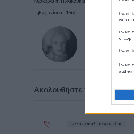
Κερκυραϊκή Πινακοθήκη, Ιωάννου Θεοτόκη 77 -
Εμφανίσεις: 1660
I want t
web or d
ΕΛΕΝΗ ΚΟΡΩΝΑΚΗ
I want t
or app.
Εργάζεται στις Εκδόσ
ευθύνης. Ειδικεύεται 
I want t
καλλιτεχνικό ρεπορτά
I want t
authenti
Ακολουθήστε το enimerosi
Κερκυραϊκή Πινακοθήκη