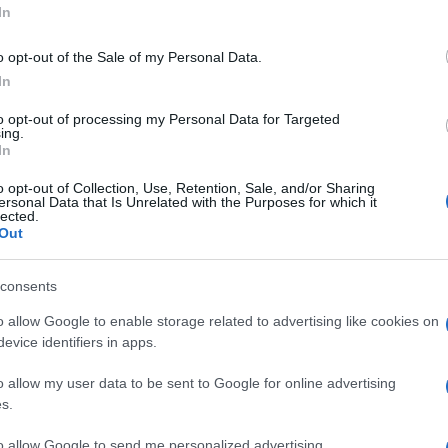
η της τέχνης της υδατογραφίας στην Κέρκυρα — έναν
In
 παράδοση του χρώματος συνεχίζουν να εμπνέουν και
.
o opt-out of the Sale of my Personal Data.
In
λλιτέχνες:
to opt-out of processing my Personal Data for Targeted
ing.
In
o opt-out of Collection, Use, Retention, Sale, and/or Sharing
ersonal Data that Is Unrelated with the Purposes for which it
lected.
Out
consents
o allow Google to enable storage related to advertising like cookies on
evice identifiers in apps.
ου 2026
o allow my user data to be sent to Google for online advertising
s.
έως Παρασκευή
to allow Google to send me personalized advertising.