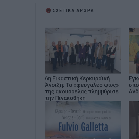
ΣΧΕΤΙΚA AΡΘΡΑ
6η Εικαστική Κερκυραϊκή
Εγκ
Άνοιξη: Το «φευγαλέο φως»
σπο
της ακουαρέλας πλημμύρισε
Ανδ
την Πινακοθήκη