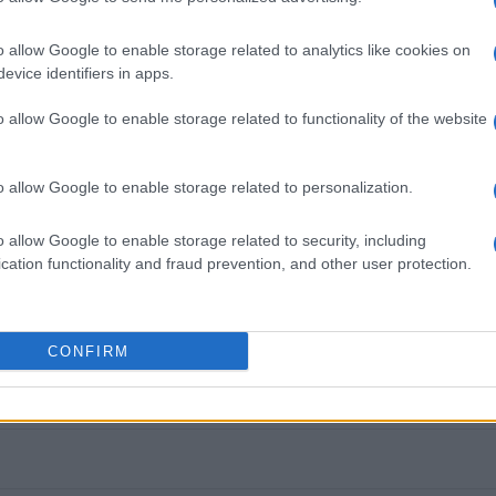
 Τηλ.: 26610 41085, e-mail:
info@corfuartgallery.com
o allow Google to enable storage related to analytics like cookies on
evice identifiers in apps.
o allow Google to enable storage related to functionality of the website
εις Ενημέρωση από το 1990 σε θέσεις υψηλής
στις δημόσιες σχέσεις, το ελεύθερο και το
o allow Google to enable storage related to personalization.
ζ.
o allow Google to enable storage related to security, including
cation functionality and fraud prevention, and other user protection.
 στο
Facebook
CONFIRM