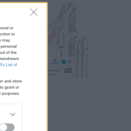
sonal or
ection to
ou may
 personal
out of the
 downstream
B’s List of
er and store
to grant or
ed purposes