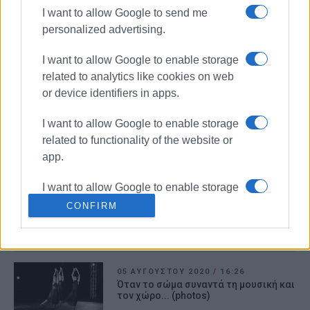
μηδέν»
I want to allow Google to send me
personalized advertising.
04 ΔΕΚΕΜΒΡΊΟΥ 2020
/
18:56
Θεαματική η μείωση του
I want to allow Google to enable storage
υπολείμματος, με τη μέθοδο της
related to analytics like cookies on web
κομποστοποίησης
or device identifiers in apps.
I want to allow Google to enable storage
04 ΣΕΠΤΕΜΒΡΊΟΥ 2020
/
10:51
Τέσσερα διεθνή βραβεία ποιότητας
related to functionality of the website or
για το Kopos Extra Vergin Olive Oil
app.
I want to allow Google to enable storage
27 ΑΥΓΟΎΣΤΟΥ 2020
/
14:28
related to personalization.
CONFIRM
Μαγική η βιβλιοπαρουσίαση «Σκόνη
στα φτερά» της Λιάνας Τσιρίδου
(video - photos)
I want to allow Google to enable storage
related to security, including
authentication functionality and fraud
05 ΑΥΓΟΎΣΤΟΥ 2020
/
16:26
prevention, and other user protection.
Όταν το σώμα συναντά τη μουσική και
τον χώρο... (photos)