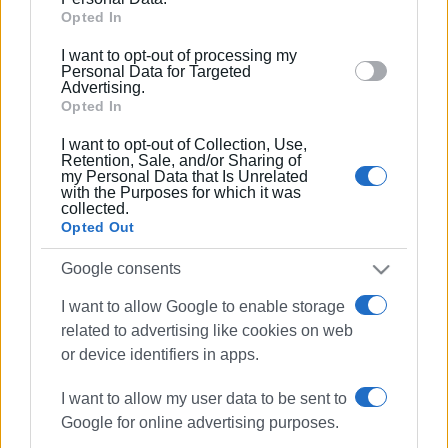
Google and its third-party tags to use your data for
Opted In
below specified purposes in below Google consent
26 ΦΕΒΡΟΥΑΡΊΟΥ 2024
/
13:31
I want to opt-out of processing my
section.
Παράταση για τις διαδικασίες POS
Personal Data for Targeted
στα μικρά νησιά του Ιονίου, ζητά ο Δ.
Advertising.
Μπιάγκης
Opted In
I want to opt-out of Collection, Use,
Retention, Sale, and/or Sharing of
08 ΟΚΤΩΒΡΊΟΥ 2022
/
19:09
my Personal Data that Is Unrelated
Φωτιά στην κουζίνα του Mayor Mon
with the Purposes for which it was
Repos Palace Art Hotel, στον
collected.
Ανεμόμυλο
Opted Out
Google consents
22 ΑΥΓΟΎΣΤΟΥ 2022
/
14:03
Επιστολή ΣΕΤΚΕ στο Υπ. Οικονομικών
I want to allow Google to enable storage
για τον φόρο διαμονής και τις
συναλλαγές μέσω POS
related to advertising like cookies on web
or device identifiers in apps.
18 ΙΑΝΟΥΑΡΊΟΥ 2021
/
17:48
I want to allow my user data to be sent to
Ομάδα Βάσης του ΜέΡΑ25 Κέρκυρας
για την διαχείριση απορριμμάτων: «Η
Google for online advertising purposes.
Κέρκυρα έχει φτάσει κάτω από το