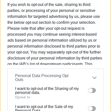
από τον Κερκυραϊκό Όμιλο
If you wish to opt-out of the sale, sharing to third
Αγωνιστικού Μπριτζ
parties, or processing of your personal or sensitive
information for targeted advertising by us, please use
15 ΙΟΥΝΊΟΥ 2024
/
13:08
the below opt-out section to confirm your selection.
Συναυλία των "The opossite" στο
Please note that after your opt-out request is
Whispers Cocktail Bar στα Γουβιά
processed you may continue seeing interest-based
ads based on personal information utilized by us or
personal information disclosed to third parties prior to
14 ΑΠΡΙΛΊΟΥ 2024
/
18:27
Η Φ.Ε. "Μάντζαρος" στο Symposio
your opt-out. You may separately opt-out of the further
Festival στην Αθήνα (photos)
disclosure of your personal information by third parties
on the IAB’s list of downstream participants. This
information may also be disclosed by us to third parties
10 ΑΠΡΙΛΊΟΥ 2024
/
10:43
Η «Μάντζαρος» θα βρεθεί στην Αθήνα
Personal Data Processing Opt
on the
IAB’s List of Downstream Participants
that may
για το «Symposio Festival»
Outs
further disclose it to other third parties.
I want to opt-out of the Sharing of my
Please note that this website/app uses one or more
personal data.
29 ΦΕΒΡΟΥΑΡΊΟΥ 2024
/
17:59
Google services and may gather and store information
Opted In
Παράταση για 1+1 μήνα της
including but not limited to your visit or usage
διασύνδεσης των POS με τις
I want to opt-out of the Sale of my
ταμειακές
behaviour. You may click to grant or deny consent to
Personal Data.