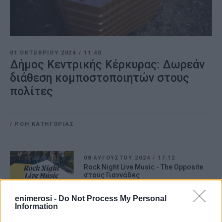
01 ΟΚΤΩΒΡΊΟΥ 2024
/
11:40
Δήμος Κεντρικής Κέρκυρας: Δωρεάν
διάθεση κομποστοποιητών στους
πολίτες
/
ΡΟΗ ΚΑΤΗΓΟΡΙΑΣ
08 ΑΥΓΟΎΣΤΟΥ 2024
/
17:12
Rock Night Live Music - The Opposite
στους Γιαννάδες
enimerosi -
Do Not Process My Personal
Information
12 ΙΟΥΛΊΟΥ 2024
/
12:25
Ημερίδα έναρξης θερινής περιόδου