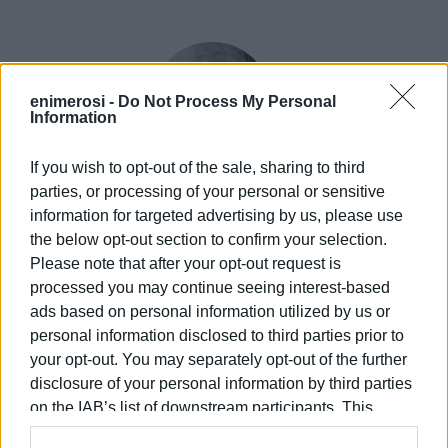
enimerosi -
Do Not Process My Personal
Information
If you wish to opt-out of the sale, sharing to third
parties, or processing of your personal or sensitive
ΕΛΕΝΗ ΚΟΡΩΝΑΚΗ
information for targeted advertising by us, please use
Εργάζεται στις Εκδόσεις Ενημέρωση από το
the below opt-out section to confirm your selection.
1990 σε θέσεις υψηλής ευθύνης. Ειδικεύεται στις
Please note that after your opt-out request is
δημόσιες σχέσεις, το ελεύθερο και το
processed you may continue seeing interest-based
καλλιτεχνικό ρεπορτάζ.
ads based on personal information utilized by us or
personal information disclosed to third parties prior to
your opt-out. You may separately opt-out of the further
disclosure of your personal information by third parties
Ακολουθήστε το enimerosi στο
Facebook
on the IAB’s list of downstream participants. This
information may also be disclosed by us to third parties