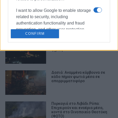
Φωτιά σε εστιατόριο στη
I want to allow Google to enable storage
Στρογγυλή τα ξημερώματα – Μόνο
related to security, including
υλικές ζημιές
authentication functionality and fraud
prevention, and other user protection.
CONFIRM
Φωτιά σε κατοικία στους
Καλαφατιώνες: Σοβαρές υλικές
ζημιές
Δασιά: Αναμμένα κάρβουνα σε
κάδο πήραν φωτιά μέσα σε
απορριμματοφόρο
Πυρκαγιά στο Λιβάδι Ρόπα:
Επιχειρούν και εναέρια μέσα,
κοντά στο Οινοποιείο Θεοτόκη
(ΦΩΤΟ)