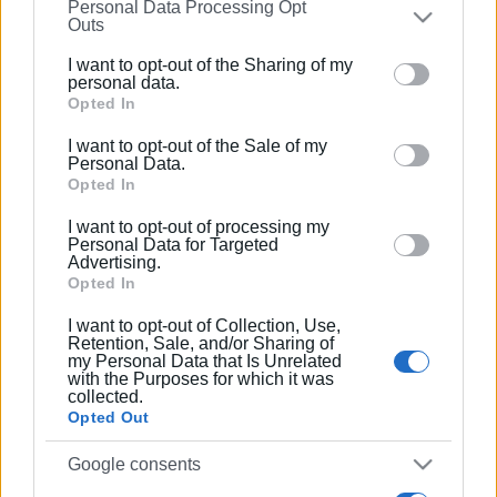
Personal Data Processing Opt
on the
IAB’s List of Downstream Participants
that may
Συνδρομητές στο e-paper
Outs
further disclose it to other third parties.
I want to opt-out of the Sharing of my
Please note that this website/app uses one or more
personal data.
Google services and may gather and store information
Opted In
including but not limited to your visit or usage
I want to opt-out of the Sale of my
behaviour. You may click to grant or deny consent to
Personal Data.
Google and its third-party tags to use your data for
Opted In
below specified purposes in below Google consent
I want to opt-out of processing my
section.
Personal Data for Targeted
Advertising.
Opted In
I want to opt-out of Collection, Use,
Retention, Sale, and/or Sharing of
my Personal Data that Is Unrelated
with the Purposes for which it was
collected.
Opted Out
Google consents