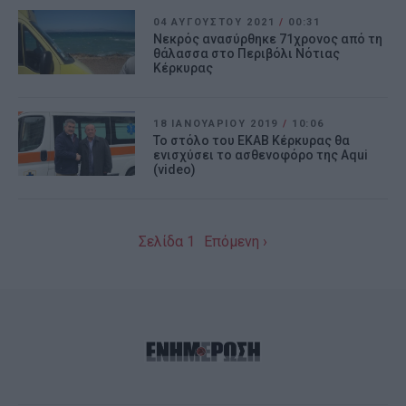
related to functionality of the website or
04 ΑΥΓΟΎΣΤΟΥ 2021
/
00:31
app.
Νεκρός ανασύρθηκε 71χρονος από τη
θάλασσα στο Περιβόλι Νότιας
I want to allow Google to enable storage
Κέρκυρας
related to personalization.
18 ΙΑΝΟΥΑΡΊΟΥ 2019
/
10:06
I want to allow Google to enable storage
Το στόλο του ΕΚΑΒ Κέρκυρας θα
related to security, including
ενισχύσει το ασθενοφόρο της Aqui
(video)
authentication functionality and fraud
prevention, and other user protection.
Σελίδα 1
Επόμενη ›