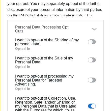
your opt-out. You may separately opt-out of the further
disclosure of your personal information by third parties
09 ΦΕΒΡΟΥΑΡΊΟΥ 2023
/
09:52
on the IAB’s list of downstream participants. This
Ρόδη Κράτσα: «Επιμένουμε και
information may also be disclosed by us to third parties
διεκδικούμε ΕΚΑΒ στη Βόρεια
Κέρκυρα»
Personal Data Processing Opt
on the
IAB’s List of Downstream Participants
that may
Outs
further disclose it to other third parties.
I want to opt-out of the Sharing of my
17 ΙΑΝΟΥΑΡΊΟΥ 2023
/
09:05
Please note that this website/app uses one or more
personal data.
«Σέρνεται» εδώ και χρόνια η ενίσχυση
Google services and may gather and store information
Opted In
του ΕΚΑΒ Κέρκυρας
including but not limited to your visit or usage
I want to opt-out of the Sale of my
behaviour. You may click to grant or deny consent to
Personal Data.
Google and its third-party tags to use your data for
Opted In
11 ΙΑΝΟΥΑΡΊΟΥ 2023
/
20:44
Γλίτωσε 46χρονος βαριά
below specified purposes in below Google consent
τραυματισμένος - Άμεση άφιξη του
I want to opt-out of processing my
section.
ΕΚΑΒ Νότιας Κέρκυρας
Personal Data for Targeted
Advertising.
Opted In
04 ΑΠΡΙΛΊΟΥ 2022
/
09:51
I want to opt-out of Collection, Use,
Ακόμα μια κραυγή αγωνίας για την
Retention, Sale, and/or Sharing of
υποστελέχωση του ΕΚΑΒ Κέρκυρας
my Personal Data that Is Unrelated
with the Purposes for which it was