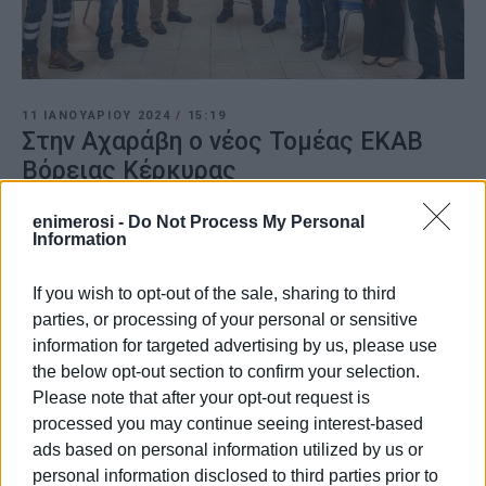
11 ΙΑΝΟΥΑΡΊΟΥ 2024
/
15:19
Στην Αχαράβη ο νέος Τομέας ΕΚΑΒ
Βόρειας Κέρκυρας
enimerosi -
Do Not Process My Personal
Information
/
ΡΟΗ ΚΑΤΗΓΟΡΙΑΣ
If you wish to opt-out of the sale, sharing to third
20 ΙΟΥΝΊΟΥ 2023
/
13:37
parties, or processing of your personal or sensitive
Ομάδα Υγείας ΣΥΡΙΖΑ: EKAB ή
information for targeted advertising by us, please use
ΕυΚΑιριες για Business
the below opt-out section to confirm your selection.
Please note that after your opt-out request is
processed you may continue seeing interest-based
29 ΜΑΡΤΊΟΥ 2023
/
09:18
Επιτέλους δημοπρατήθηκε η
ads based on personal information utilized by us or
επισκευή του κτιρίου του ΕΚΑΒ
personal information disclosed to third parties prior to
Κέρκυρας