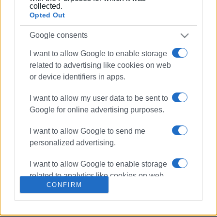
collected.
Opted Out
16 ΦΕΒΡΟΥΑΡΊΟΥ 2022
/
15:29
Τα κραυγαλέα προβλήματα του ΕΚΑΒ
Κέρκυρας στο Περ. Συμβούλιο από τη
Google consents
Λαϊκή Συσπείρωση
I want to allow Google to enable storage
related to advertising like cookies on web
04 NOV 2021
/
08:32
or device identifiers in apps.
Τις συνέπειες της ακατάλληλης
στέγης «πληρώνουν» τα οχήματα του
ΕΚΑΒ
I want to allow my user data to be sent to
Google for online advertising purposes.
27 ΣΕΠΤΕΜΒΡΊΟΥ 2021
/
08:30
I want to allow Google to send me
Ομοφωνία στο Περιφερειακό
Συμβούλιο για το ΕΚΑΒ - Οι δέκα
personalized advertising.
προτάσεις
I want to allow Google to enable storage
related to analytics like cookies on web
20 ΣΕΠΤΕΜΒΡΊΟΥ 2021
/
08:02
CONFIRM
or device identifiers in apps.
Θάνατος 52χρονου σε επιβατικό
πλοίο μεταξύ Κέρκυρας και Αλβανίας
I want to allow Google to enable storage