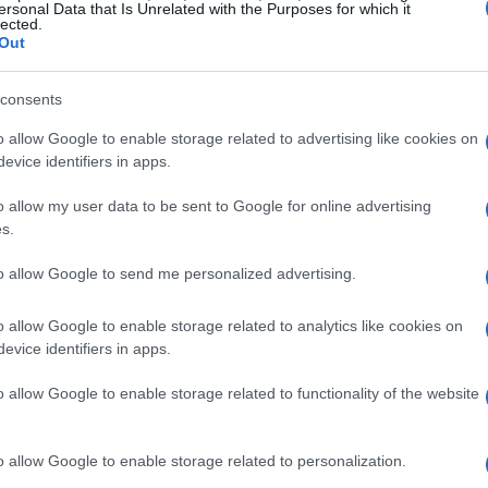
ersonal Data that Is Unrelated with the Purposes for which it
21 NOV 2020
/
17:29
lected.
Από Κέρκυρα σε κομβικούς π
Out
ευθείας με την Aegean
consents
Τριαντατρία (33) νέα ταξίδια το 2021 για Κέρκυρα, Μ
o allow Google to enable storage related to advertising like cookies on
Θεσσαλονίκη. Από τον Μάιο του 2021, προεξοφλώντα
evice identifiers in apps.
και τουρισμού.
o allow my user data to be sent to Google for online advertising
s.
to allow Google to send me personalized advertising.
18 NOV 2020
/
10:52
Διεθνής διάκριση για Aegean 
o allow Google to enable storage related to analytics like cookies on
αεροπορικές εταιρείες παγκ
evice identifiers in apps.
o allow Google to enable storage related to functionality of the website
Η διάκριση προέρχεται από τον διεθνή οργανισμό α
αφορά τα μέτρα υγιεινής και προστασίας από τον Co
o allow Google to enable storage related to personalization.