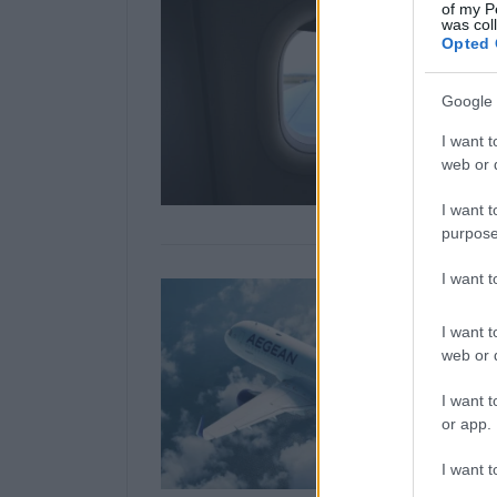
of my P
was col
Opted 
Google 
I want t
web or d
I want t
purpose
I want 
I want t
web or d
I want t
or app.
I want t