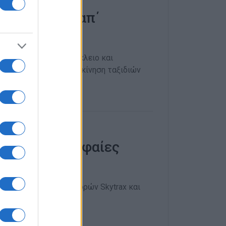
ροορισμούς απ΄
ύκονο, Σαντορίνη, Ηράκλειο και
ς τη δυναμική επανεκκίνηση ταξιδιών
- Στις 4 κορυφαίες
οσμίως
ξιολόγησης αερομεταφορών Skytrax και
vid19