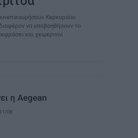
τρίτσα
συνεπικουρήσουν Κερκυραίοι
νδιαφέρον να υποβοηθήσουν το
κφράσει και χειμερινοί
νει η Aegean
 31/08