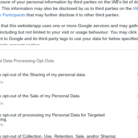
losure of your personal information by third parties on the IAB’s list of
- ανεστάλη η απεργία
. This information may also be disclosed by us to third parties on the
IA
Participants
that may further disclose it to other third parties.
Η AEGEAN και η Olympic Air ενημερώνουν το επιβατικ
 that this website/app uses one or more Google services and may gath
ανακοινώσεις της Υπηρεσίας Πολιτικής Αεροπορίας
including but not limited to your visit or usage behaviour. You may click 
 to Google and its third-party tags to use your data for below specifi
ogle consent section.
l Data Processing Opt Outs
24 NOV 2020
/
20:49
Ακυρώσεις - τροποποιήσεις 
o opt-out of the Sharing of my personal data.
In
Ακυρώσεις και τροποποιήσεις πτήσεων λόγω των α
εργαζομένων της Υπηρεσίας Πολιτικής Αεροπορίας, 
o opt-out of the Sale of my Personal Data.
25-27 Νοεμβρίου.
In
to opt-out of processing my Personal Data for Targeted
ing.
In
o opt-out of Collection, Use, Retention, Sale, and/or Sharing