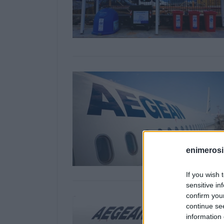
enimerosi
If you wish 
sensitive in
confirm you
continue se
information 