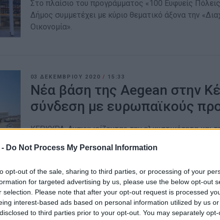
Στο πλαίσιο του προγράμματος «100 Ευφυείς Πόλει
Δήμος συμμετέχει με κύριο θεματικό άξονα την «Δια
Οικονομία».
03 ΔΕΚΕΜΒΡΊΟΥ 2020
/
15:33
Νέα βάση της Aegean στην Κέ
σύνδεση με ευρωπαϊκούς πρ
ΚΕΡΚΥΡΑ. Αναγνωρίζοντας την ελκυστικότητα και τη
αγαπημένους ελληνικούς προορισμούς, το 2021
 -
Do Not Process My Personal Information
to opt-out of the sale, sharing to third parties, or processing of your per
formation for targeted advertising by us, please use the below opt-out s
r selection. Please note that after your opt-out request is processed y
25 NOV 2020
/
16:54
eing interest-based ads based on personal information utilized by us or
Κανονικά οι πτήσεις της AEGE
disclosed to third parties prior to your opt-out. You may separately opt-