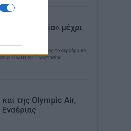
ιο «Μακεδονία» μέχρι
ξωτερικού) από και προς το αεροδρόμιο
ρεσίας Πολιτικής Προστασίας
αι της Olympic Air,
 Εναέριας