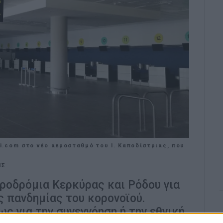
.com στο νέο αεροσταθμό του Ι. Καποδίστριας, που
ΗΣ
εροδρόμια Κερκύρας και Ρόδου για
ς πανδημίας του κορονοϊού.
ς για την συνεννόηση ή την εθνική