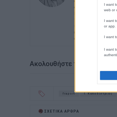
αρχές της δεκαετίας τ
I want t
αθηναϊκές εφημερίδες
web or d
Περιφερειακών Εφημερ
του γενικού γραμματέα
I want t
ισχυρότερη ιδιότητα 
or app.
ενδιαφέρον του για τα 
I want t
ανιδιοτελής διαμεσολ
I want t
authenti
Ακολουθήστε το enimerosi
fraport
Ι. Καποδίστριας
ΣΧΕΤΙΚA AΡΘΡΑ