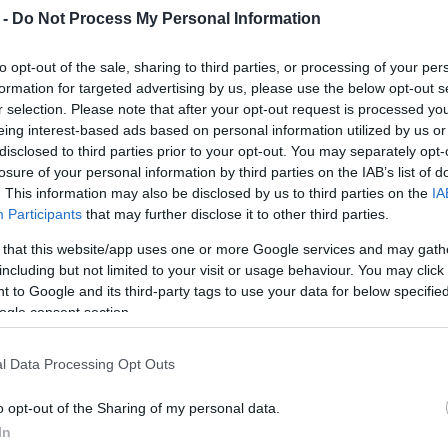
νομικού χαρακτήρα και
 -
Do Not Process My Personal Information
εφαρμογές, οι άνθρωποι της
νέναρξη της διεθνών πτήσεων από
to opt-out of the sale, sharing to third parties, or processing of your per
formation for targeted advertising by us, please use the below opt-out s
r selection. Please note that after your opt-out request is processed y
eing interest-based ads based on personal information utilized by us or
ώνεται με τον πιο χαρακτηριστικό και
disclosed to third parties prior to your opt-out. You may separately opt-
της κίνησης αφιξοαναχωρήσεων και στο κερκυραϊκό
losure of your personal information by third parties on the IAB’s list of
λοι, οι διεθνείς επιβάτες τον Απρίλιο και 173 τον
. This information may also be disclosed by us to third parties on the
IA
ρίπου 107 χιλιάδες το αντίστοιχο δίμηνο του
Participants
that may further disclose it to other third parties.
 that this website/app uses one or more Google services and may gath
δεν είναι αποκλειστικά κερκυραϊκή, δείτε τα
including but not limited to your visit or usage behaviour. You may click 
 το
αεροδρόμιο της Ρόδου, Διαγόρας.
 to Google and its third-party tags to use your data for below specifi
ogle consent section.
l Data Processing Opt Outs
πτήσεις βυθίζοντας ταμειακά και τον εθνικό
o opt-out of the Sharing of my personal data.
τεί τον τελευταίο ενάμιση μήνα – η πτώση ήταν
In
ι επικεφαλής της Ευτύχης Βασιλάκης.