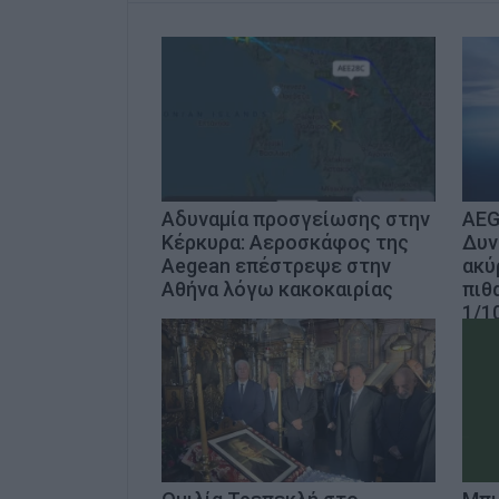
Αδυναμία προσγείωσης στην
AEG
Κέρκυρα: Αεροσκάφος της
Δυν
Aegean επέστρεψε στην
ακύ
Αθήνα λόγω κακοκαιρίας
πιθ
1/1