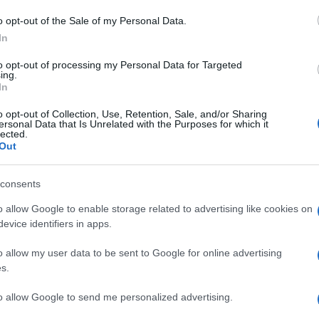
α μία κρατική παρέμβαση για τη διάσωση της.
o opt-out of the Sale of my Personal Data.
τηση μεγάλου ποσοστού συμμετοχής από το Δημόσιο
In
ομέτοχοι της Aegean αλλά και η κυβέρνηση.
to opt-out of processing my Personal Data for Targeted
γή και την προσδοκία να εξασφαλίσει η λύση το
ing.
δάξαντες είναι πλέον οι Χώρες-πυλώνες της Ε.Ε.,
In
o opt-out of Collection, Use, Retention, Sale, and/or Sharing
ersonal Data that Is Unrelated with the Purposes for which it
lected.
Out
μοθετικού Περιεχομένου της 1ης Μαΐου,
consents
ν των παραχωρησιούχων των αερολιμένων προς το
τημάτων και της Fraport.
o allow Google to enable storage related to advertising like cookies on
evice identifiers in apps.
o allow my user data to be sent to Google for online advertising
ΗΣ
s.
υθυντής της Ενημέρωσης. Έχει σπουδάσει και
to allow Google to send me personalized advertising.
ς και ηλεκτρονικός. Δημοσιογραφεί από τις