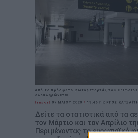
Από το πρόσφατο φωτορεπορτάζ του enimerosi
ολοκληρώνεται.
fraport
07 ΜΑΪ́ΟΥ 2020
/
13:46
ΓΙΩΡΓΟΣ ΚΑΤΣΑΪΤ
Δείτε τα στατιστικά από τα α
τον Μάρτιο και τον Απρίλιο τη
Περιμένοντας το ευρωπαϊκό φω