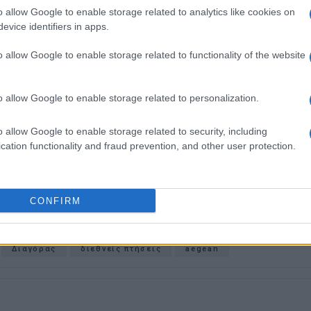
ου 1980. Έχει συνεργαστεί με σχεδόν όλες τις
o allow Google to enable storage related to analytics like cookies on
. Διετέλεσε πρόεδρος του Συνδέσμου Ημερησίων
evice identifiers in apps.
ίδων, τον οποίον υπηρέτησε και από τη θέση
 στο δ.σ. επί οκτώ χρόνια. Πιστεύει πως η
o allow Google to enable storage related to functionality of the website
του δημοσιογράφου στην ενημέρωση είναι το
κοινά και στην επικοινωνία η έντιμη και
o allow Google to enable storage related to personalization.
άβηση.
o allow Google to enable storage related to security, including
cation functionality and fraud prevention, and other user protection.
 στο
Facebook
CONFIRM
Διαγόρας
διεθνείς πτήσεις
aegean