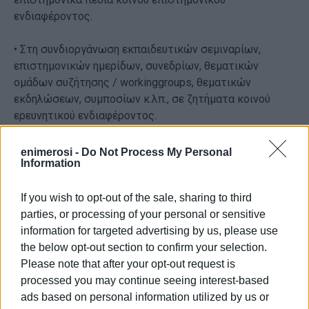
ενδιαφέροντος.
• Στη συνδιοργάνωση εκπαιδευτικών σεμιναρίων,
επιστημονικών ημερίδων, συνεδρίων, θεματικών
ομάδων συζήτησης / workinggroups, θεματικών
εκδηλώσεων, συμποσίων κ.λπ., σε ζητήματα κοινού
ερευνητικού ενδιαφέροντος.
• Στην ανάπτυξη κοινών ερευνητικών δραστηριοτήτων
enimerosi -
Do Not Process My Personal
Information
και μεταφορά τεχνογνωσίας.
• Στη συνεργασία - δικτύωση μεταξύ των ερευνητικών
If you wish to opt-out of the sale, sharing to third
εργαστηρίων, ομάδων, υπηρεσιών και από κοινού
parties, or processing of your personal or sensitive
αξιοποίηση υπαρχουσών υποδομών και τεχνογνωσίας.
information for targeted advertising by us, please use
the below opt-out section to confirm your selection.
Ο Πρόεδρος της Σύμπραξης, Νικόλαος Μουζακίτης,
Please note that after your opt-out request is
επιγραμματικά δήλωσε τη σημασία της συνεργασίας
processed you may continue seeing interest-based
του Ιόνιου Πανεπιστημίου με την τοπική αυτοδιοίκηση,
ads based on personal information utilized by us or