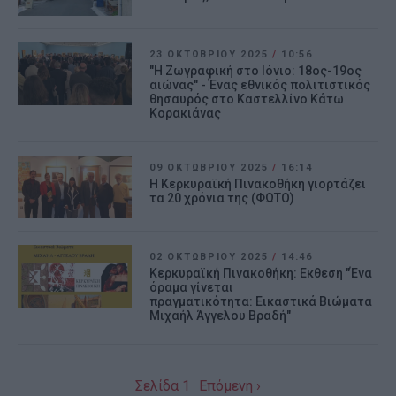
23 ΟΚΤΩΒΡΊΟΥ 2025
/
10:56
"Η Ζωγραφική στο Ιόνιο: 18ος-19ος
αιώνας" - Ένας εθνικός πολιτιστικός
θησαυρός στο Καστελλίνο Κάτω
Κορακιάνας
09 ΟΚΤΩΒΡΊΟΥ 2025
/
16:14
Η Κερκυραϊκή Πινακοθήκη γιορτάζει
τα 20 χρόνια της (ΦΩΤΟ)
02 ΟΚΤΩΒΡΊΟΥ 2025
/
14:46
Κερκυραϊκή Πινακοθήκη: Εκθεση "Ένα
όραμα γίνεται
πραγματικότητα: Εικαστικά Βιώματα
Μιχαήλ Άγγελου Βραδή"
Σελίδα 1
Επόμενη ›