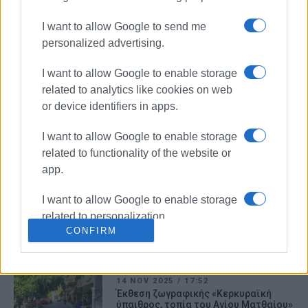
Δύο Κερκυραίοι Καλλιτέχνες, η
Φωτεινή Καρλάφτη και ο Σπ.
Μουρατίδης εκθέτουν στην Αθήνα
I want to allow Google to send me
personalized advertising.
20 ΔΕΚΕΜΒΡΊΟΥ 2025
/
10:56
I want to allow Google to enable storage
Κορίνα Κομπολίτη: Μια πενταετία
δημιουργικής ωρίμανσης στην
related to analytics like cookies on web
Αλυσίδα Πολιτισμού ΙΑΝΟΣ (ΦΩΤΟ)
or device identifiers in apps.
I want to allow Google to enable storage
27 NOV 2025
/
18:41
related to functionality of the website or
Έκθεση ζωγραφικής με τίτλο: "Χρόνος
ο Πάντων πρόγονος"
app.
I want to allow Google to enable storage
20 NOV 2025
/
09:23
related to personalization.
Τα καντούνια της Κέρκυρας, του Τάκη
CONFIRM
Μεταλληνού στο Πολεμικό Μουσείο
I want to allow Google to enable storage
related to security, including
authentication functionality and fraud
14 NOV 2025
/
17:52
Έκθεση ζωγραφικής «Κερκυραϊκή
prevention, and other user protection.
ύπαιθρος, τοπία του Αγίου Ματθαίου»