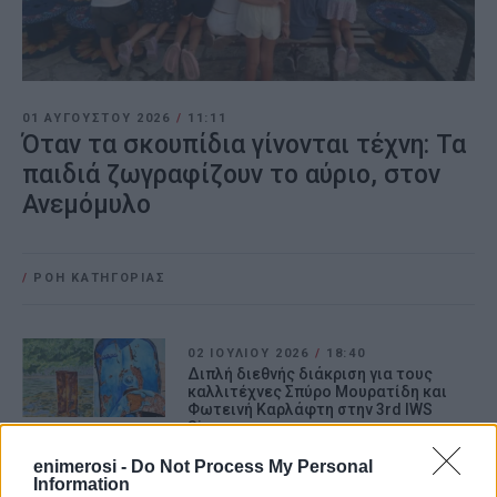
01 ΑΥΓΟΎΣΤΟΥ 2026
/
11:11
Όταν τα σκουπίδια γίνονται τέχνη: Τα
παιδιά ζωγραφίζουν το αύριο, στον
Ανεμόμυλο
/
ΡΟΗ ΚΑΤΗΓΟΡΙΑΣ
02 ΙΟΥΛΊΟΥ 2026
/
18:40
Διπλή διεθνής διάκριση για τους
καλλιτέχνες Σπύρο Μουρατίδη και
Φωτεινή Καρλάφτη στην 3rd IWS
Singapore
enimerosi -
Do Not Process My Personal
Information
10 ΙΟΥΝΊΟΥ 2026
/
16:54