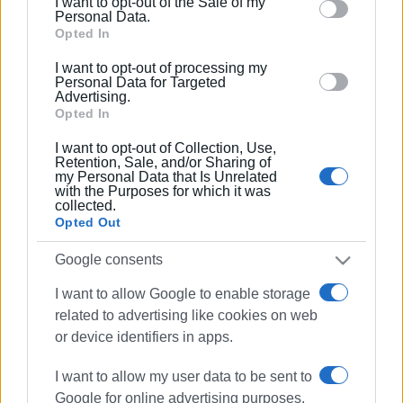
I want to opt-out of the Sale of my
μοναδική γκαλερί στον κόσμο
behaviour. You may click to grant or deny consent to
Personal Data.
αφιερωμένη στον Τόλκιν!
Google and its third-party tags to use your data for
Opted In
below specified purposes in below Google consent
I want to opt-out of processing my
section.
28 ΑΠΡΙΛΊΟΥ 2026
/
10:41
Personal Data for Targeted
Advertising.
Αναδρομική έκθεση του Γιώργου
Κουλούρη στο Ίδρυμα Τσιχριτζή στην
Opted In
Αθήνα
I want to opt-out of Collection, Use,
Retention, Sale, and/or Sharing of
my Personal Data that Is Unrelated
03 ΑΠΡΙΛΊΟΥ 2026
/
17:27
with the Purposes for which it was
Ο Σπύρος Αλαμάνος «ζωντανεύει» στο
collected.
Μικρό Καφέ
Opted Out
Google consents
13 ΜΑΡΤΊΟΥ 2026
/
12:29
Μια βραδιά αφιερωμένη στη μνήμη
I want to allow Google to enable storage
και το έργο του Στέφανου Ανδρέα
related to advertising like cookies on web
Μιχαλόπουλου και της Theresa
Nicholas
or device identifiers in apps.
I want to allow my user data to be sent to
30 ΙΑΝΟΥΑΡΊΟΥ 2026
/
17:08
Google for online advertising purposes.