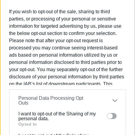
Η ετήσια έκθεση της Καλλιτεχνικής
Σχολής Κέρκυρας
If you wish to opt-out of the sale, sharing to third
parties, or processing of your personal or sensitive
information for targeted advertising by us, please use
09 ΙΟΥΝΊΟΥ 2026
/
08:58
the below opt-out section to confirm your selection.
Η πρώτη αποκλειστική Middle-Earth
Please note that after your opt-out request is
Gallery στον κόσμο ανοίγει στην
Κέρκυρα
processed you may continue seeing interest-based
ads based on personal information utilized by us or
personal information disclosed to third parties prior to
05 ΙΟΥΝΊΟΥ 2026
/
15:10
your opt-out. You may separately opt-out of the further
Ευεξία: Έκθεση ζωγραφικής στους
Παξούς 18-30/ 6/2026
disclosure of your personal information by third parties
on the IAB’s list of downstream participants. This
information may also be disclosed by us to third parties
31 ΜΑΪ́ΟΥ 2026
/
21:00
Personal Data Processing Opt
on the
IAB’s List of Downstream Participants
that may
Διπλή διεθνής διάκριση για τους
Outs
Έλληνες Εικαστικούς Σπύρο
further disclose it to other third parties.
Μουρατίδη και Φωτεινή Καρλάφτη
I want to opt-out of the Sharing of my
Please note that this website/app uses one or more
personal data.
Google services and may gather and store information
Opted In
15 ΜΑΪ́ΟΥ 2026
/
13:24
including but not limited to your visit or usage
Κέρκυρα: Ανοίγει η πρώτη και