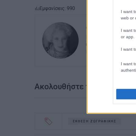
Εμφανίσεις: 990
I want t
web or d
ΕΛΕΝΗ ΚΟΡΩΝΑΚΗ
I want t
Εργάζεται στις Εκδόσ
or app.
ευθύνης. Ειδικεύεται 
I want t
καλλιτεχνικό ρεπορτά
I want t
authenti
Ακολουθήστε το enimerosi
ΕΚΘΕΣΗ ΖΩΓΡΑΦΙΚΗΣ