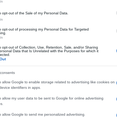
In
δης (Αθήνα) / Ίλια-Ευαγγελία,Γκίνη(Κέρκυρα) /
άς (Κέρκυρα) / Σπύρος Κουρσάρης (Κέρκυρα) /
o opt-out of the Sale of my Personal Data.
 (Κέρκυρα) / Ελεάννα Μαρτίνου (Αθήνα) / Τίνα
In
Μαρία Γεωργία Παναρέτου Αθήνα- Κέρκυρα) / Μίλτος
to opt-out of processing my Personal Data for Targeted
Jürgen Anding Μανχαϊμ, Γερμανία) / Antonio Mingolla
ing.
In
o opt-out of Collection, Use, Retention, Sale, and/or Sharing
 των: Ρούλας Ν. Καλούδη / Κωνσταντίνου Α.
ersonal Data that Is Unrelated with the Purposes for which it
lected.
 Μαρίνας Πρωτοψάλτη / Κώστα Σουέρεφ /Γεώργιου
Out
 εκδόσεων “image”.
ίστρια, εκδότρια, οργανώτρια εκδηλώσεων.
consents
o allow Google to enable storage related to advertising like cookies on
evice identifiers in apps.
εψης 20:00 - 23:00
o allow my user data to be sent to Google for online advertising
s.
to allow Google to send me personalized advertising.