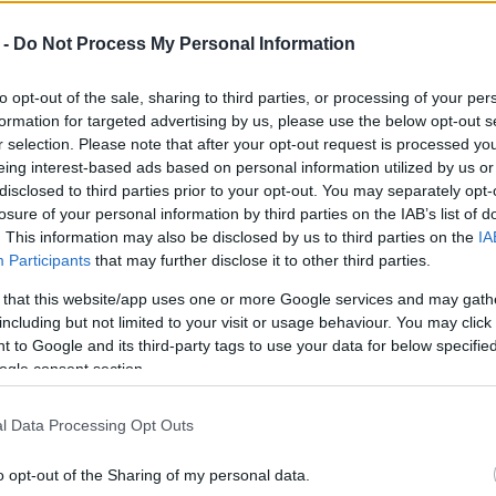
ονων επαγγελματιών καλλιτεχνών
λεύκωμα των εκδόσεων του 2026 και την
 -
Do Not Process My Personal Information
υργίας.
to opt-out of the sale, sharing to third parties, or processing of your per
, ενώ ταυτόχρονα ενισχύει την
formation for targeted advertising by us, please use the below opt-out s
οπημένη ζωή. Ο κάθε άνθρωπος χρειάζεται να έχει
r selection. Please note that after your opt-out request is processed y
α βρίσκει τρόπους για να την αποκτήσει. Η τέχνη
eing interest-based ads based on personal information utilized by us or
disclosed to third parties prior to your opt-out. You may separately opt-
σχόληση με καλλιτεχνικές δραστηριότητες
losure of your personal information by third parties on the IAB’s list of
ξία του ατόμου ή του συνόλου.
. This information may also be disclosed by us to third parties on the
IA
Participants
that may further disclose it to other third parties.
ιβάλλον για την έκφραση συναισθημάτων. Όποιος
γνωσία, αναπτύσσεται νοητικά και συναισθητικά,
 that this website/app uses one or more Google services and may gath
ει στην ψυχική του ευεξία. Πέρα από τον
including but not limited to your visit or usage behaviour. You may click 
 to Google and its third-party tags to use your data for below specifi
έκθεση για το κοινό του νησιού, στόχος είναι
ogle consent section.
πτών με το έργο 26 σύγχρονων αξιόλογων
l Data Processing Opt Outs
o opt-out of the Sharing of my personal data.
 (Αθήνα) / Ιολάνδα Άνθη-Βαρότση (Κέρκυρα) /