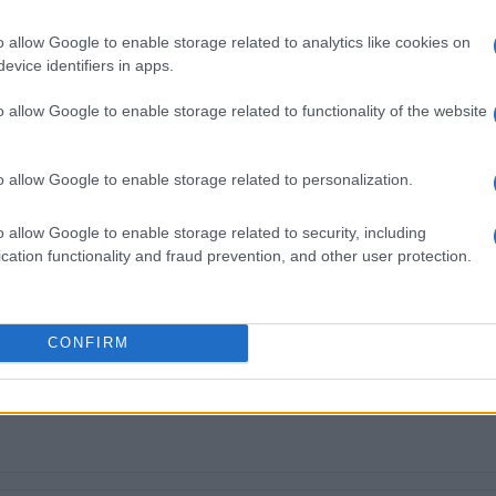
o allow Google to enable storage related to analytics like cookies on
evice identifiers in apps.
o allow Google to enable storage related to functionality of the website
εις Ενημέρωση από το 1990 σε θέσεις υψηλής
στις δημόσιες σχέσεις, το ελεύθερο και το
o allow Google to enable storage related to personalization.
ζ.
o allow Google to enable storage related to security, including
cation functionality and fraud prevention, and other user protection.
 στο
Facebook
CONFIRM