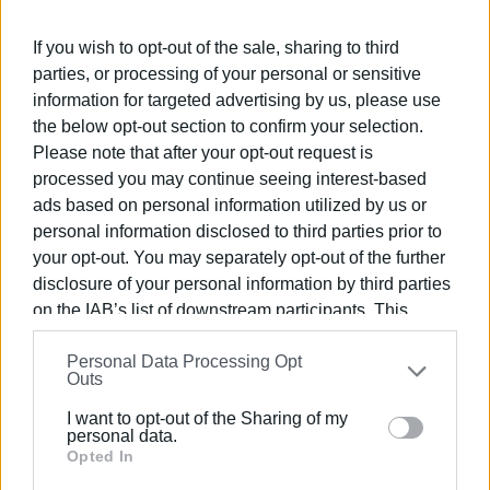
που κατάφεραν να προκριθούν. Το συγκεκριμένο έργο
ανήκει ήδη σε ιδιωτική συλλογή.
If you wish to opt-out of the sale, sharing to third
parties, or processing of your personal or sensitive
Φωτεινή Καρλάφτη – Κατηγορία «STILL LIFE & FLORAL»
information for targeted advertising by us, please use
Η δημιουργός διακρίθηκε με το έργο της “Saffron
the below opt-out section to confirm your selection.
flowers” (Ελαιογραφία, 34Χ44cm). Στη συγκεκριμένη
Please note that after your opt-out request is
κατηγορία υποβλήθηκαν συνολικά 1.125 έργα, εκ των
processed you may continue seeing interest-based
οποίων επιλέχθηκαν τελικά μόλις 236 έργα από 60
ads based on personal information utilized by us or
χώρες.
personal information disclosed to third parties prior to
your opt-out. You may separately opt-out of the further
Η ταυτόχρονη παρουσία των δύο Ελλήνων δημιουργών
disclosure of your personal information by third parties
σε έναν τόσο σημαντικό παγκόσμιο εικαστικό χάρτη
on the IAB’s list of downstream participants. This
αποτελεί τιμή για την εγχώρια καλλιτεχνική κοινότητα.
information may also be disclosed by us to third parties
Πολλά συγχαρητήρια στους δύο ζωγράφους, καθώς και
Personal Data Processing Opt
on the
IAB’s List of Downstream Participants
that may
Outs
σε όλους τους επιλεγέντες καλλιτέχνες που
further disclose it to other third parties.
εκπροσωπούν επάξια την τέχνη τους σε διεθνές
I want to opt-out of the Sharing of my
Please note that this website/app uses one or more
personal data.
επίπεδο.
Google services and may gather and store information
Opted In
Εμφανίσεις: 1814
including but not limited to your visit or usage