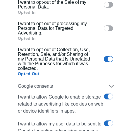
I want to opt-out of the Sale of my
behaviour. You may click to grant or deny consent to
Personal Data.
Google and its third-party tags to use your data for
Opted In
below specified purposes in below Google consent
I want to opt-out of processing my
section.
Personal Data for Targeted
Advertising.
Opted In
I want to opt-out of Collection, Use,
Retention, Sale, and/or Sharing of
ΕΛΕΝΗ ΚΟΡΩΝΑΚΗ
my Personal Data that Is Unrelated
with the Purposes for which it was
Εργάζεται στις Εκδόσεις Ενημέρωση από το
collected.
Opted Out
1990 σε θέσεις υψηλής ευθύνης. Ειδικεύεται στις
δημόσιες σχέσεις, το ελεύθερο και το
Google consents
καλλιτεχνικό ρεπορτάζ.
I want to allow Google to enable storage
related to advertising like cookies on web
Ακολουθήστε το enimerosi στο
Facebook
or device identifiers in apps.
I want to allow my user data to be sent to
Συνδρομητές στο e-paper
Google for online advertising purposes.