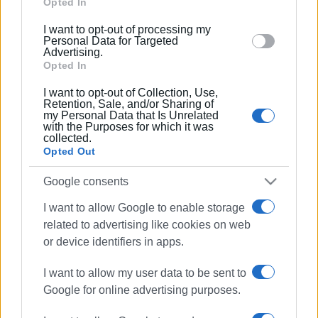
Google and its third-party tags to use your data for
Opted In
below specified purposes in below Google consent
09 ΣΕΠΤΕΜΒΡΊΟΥ 2025
/
19:36
I want to opt-out of processing my
section.
Γκρεμίζουν αυθαίρετες κατασκευές
Personal Data for Targeted
στην Αλβανία (photos)
Advertising.
Opted In
I want to opt-out of Collection, Use,
22 ΙΟΥΛΊΟΥ 2025
/
13:23
Retention, Sale, and/or Sharing of
Από την Κέρκυρα ο ανεφοδιασμός για
my Personal Data that Is Unrelated
τα Canadair που επιχειρούν στην
with the Purposes for which it was
Αλβανία
collected.
Opted Out
06 ΜΑΪ́ΟΥ 2025
/
12:12
Google consents
Συμπαράταξη Πολιτών: Κακώς
εμπλέκεται ο δήμος Βόρειας
I want to allow Google to enable storage
Κέρκυρας σε προεκλογικά παιχνίδια
ξένης χώρας
related to advertising like cookies on web
or device identifiers in apps.
16 ΑΠΡΙΛΊΟΥ 2025
/
13:45
I want to allow my user data to be sent to
Στη Ν. Αλβανία βρέθηκε ο
Google for online advertising purposes.
Καλλιτεχνικός Σύλλογος Άη Μαθιά
(photos)