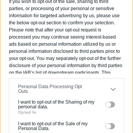
If you wish to opt-out of the sale, sharing to third
parties, or processing of your personal or sensitive
29 ΜΑΪ́ΟΥ 2026
/
19:54
information for targeted advertising by us, please use
Η ιταλική οικονομική διείσδυση στην
the below opt-out section to confirm your selection.
Αλβανία και ο στρατηγικός ρόλος του
TAP
Please note that after your opt-out request is
processed you may continue seeing interest-based
ads based on personal information utilized by us or
01 ΙΟΥΝΊΟΥ 2026
/
10:16
personal information disclosed to third parties prior to
Αλβανία: Επεισόδια σε διαμαρτυρία
για ιδιωτικές περιουσίες –
your opt-out. You may separately opt-out of the further
Παρέμβαση Αθήνας και Τιράνων
disclosure of your personal information by third parties
on the IAB’s list of downstream participants. This
information may also be disclosed by us to third parties
25 ΜΑΪ́ΟΥ 2026
/
18:28
Λιγότερη ένταση, περισσότερη
Personal Data Processing Opt
on the
IAB’s List of Downstream Participants
that may
στρατηγική συνεργασία
Outs
further disclose it to other third parties.
I want to opt-out of the Sharing of my
Please note that this website/app uses one or more
personal data.
22 ΑΠΡΙΛΊΟΥ 2026
/
19:32
Google services and may gather and store information
Opted In
Μητσοτάκης–Ράμα: Συμφωνία
including but not limited to your visit or usage
Υπερταμείου–Αλβανικής Εταιρείας
I want to opt-out of the Sale of my
Επενδύσεων
behaviour. You may click to grant or deny consent to
Personal Data.