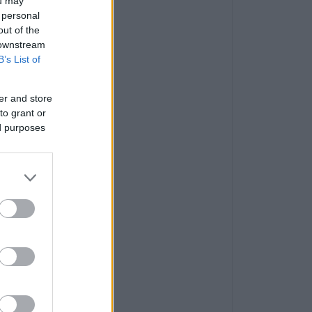
ou may
 personal
out of the
 downstream
B’s List of
er and store
to grant or
ed purposes