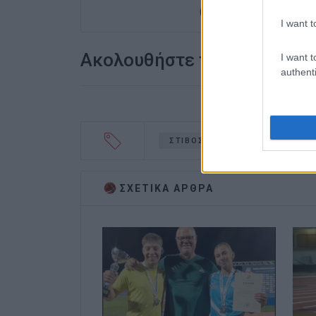
(στα πρώτα χρόνια λειτ
I want t
Ακολουθήστε το enimerosi
I want t
authenti
ΣΤΙΒΟΣ
ΣΧΕΤΙΚA AΡΘΡΑ