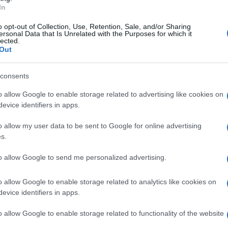
σεις τους, αλλά και να πετύχουν όρια για το
In
o opt-out of Collection, Use, Retention, Sale, and/or Sharing
λα παιδιά κάτω των 18 χρόνων (πλην Στ. Σκορδίλη)
ersonal Data that Is Unrelated with the Purposes for which it
lected.
Out
consents
τοιμασία τους στον
Παμπελοποννησιακό Στάδιο
o allow Google to enable storage related to advertising like cookies on
evice identifiers in apps.
o allow my user data to be sent to Google for online advertising
s.
to allow Google to send me personalized advertising.
ών του Πανεπιστημίου Πειραιά. Συνεργάστηκε
Αθλητική Πορεία της Κέρκυρας», ενώ από τις
o allow Google to enable storage related to analytics like cookies on
 25 χρόνια στο «Κερκυραϊκό Βήμα». Από το 1994
evice identifiers in apps.
στα «Κερκυραϊκά Σπορ» και από το 2000 και για
ων ΣΠΟΡ». Από το 2015 εργάζεται στην
o allow Google to enable storage related to functionality of the website
εργάστηκε με την τηλεόραση του Corfu Channel