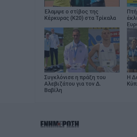
Έλαμψε ο στίβος της
Πτή
Κέρκυρας (Κ20) στα Τρίκαλα
έκλ
Ευρ
Συγκλόνισε η πράξη του
Η Δ
Αλεβιζάτου για τον Δ.
Κύπ
Βαβίλη