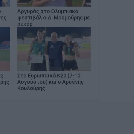
ω
Αργυρός στο Ολυμπιακό
της
φεστιβάλ ο Δ. Μουμούρης με
ρεκόρ
ος
Στο Ευρωπαϊκό Κ20 (7-10
ύρης
Αυγούστου) και ο Αρσένης
Κουλούρης