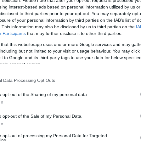
r selection. Please note that after your opt-out request is processed y
ξέρουμε όλοι, αφού είναι ο κορυφαίος προπονητής
eing interest-based ads based on personal information utilized by us or
κοντώ, μήκος, τριπλούν), με Χρυσά Παγκόσμια,
disclosed to third parties prior to your opt-out. You may separately opt-
ά και Πανελλήνια.
losure of your personal information by third parties on the IAB’s list of
. This information may also be disclosed by us to third parties on the
IA
ες των δικών του αθλητών και αθλητριών και
Participants
that may further disclose it to other third parties.
 καλύτερα, προετοιμάζοντας το «δικό του team» για
 that this website/app uses one or more Google services and may gath
ρώπη.
including but not limited to your visit or usage behaviour. You may click 
τίας από τον Κερκυραϊκό, έχει πάρει κάποια «δικά
 to Google and its third-party tags to use your data for below specifi
ogle consent section.
δίλης Στ., Ρωμαίου Κ.) στον Παναθηναϊκό,
μάδων όπως π.χ. Π. Πρίφτης, Δ. Βλασερού του ΓΣ
l Data Processing Opt Outs
υλο του Κερκυραϊκού.
 προετοιμασία δεν μπορεί να γίνει και φροντίζει
o opt-out of the Sharing of my personal data.
ς Κέρκυρας (Αθήνα, Θεσσαλονίκη) για προετοιμασία,
In
 τις μέρες η «ομάδα Σκορδίλη» βρέθηκε στην Πάτρα
o opt-out of the Sale of my Personal Data.
α παιδιά αυτά, η Δ. Βλασερού στο Πανελλήνιο Κ16
In
ήκος και τετραπλούν να κατακτήσει μετάλλια, αλλά
φτης) που θα αγωνιστούν στο μίτινγκ «Βασίλης
to opt-out of processing my Personal Data for Targeted
ing.