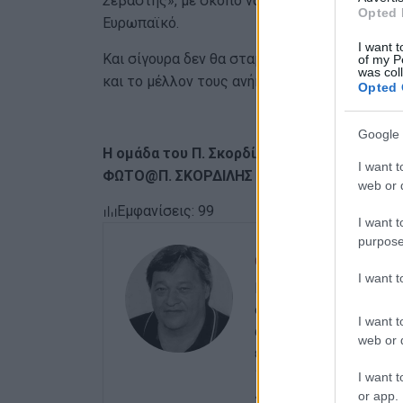
Σεβαστής», με σκοπό να βελτιώσουν τις επιδό
Opted 
Ευρωπαϊκό.
I want t
Και σίγουρα δεν θα σταματήσουν εδώ, είναι ό
of my P
was col
και το μέλλον τους ανήκει.
Opted 
Google 
Η ομάδα του Π. Σκορδίλη (17/7) στην προε
I want t
ΦΩΤΟ@Π. ΣΚΟΡΔΙΛΗΣ (FB)
web or d
Εμφανίσεις: 99
I want t
purpose
ΣΠΥΡΟΣ ΠΙΚΟΥΛΑΣ
I want 
Πτυχιούχος Οικονομικ
στο ξεκίνημα με την «
I want t
αρχές του ΄92 και για
web or d
εκδότης - διευθυντής 
15 χρόνια στο «ΦΩΣ τ
I want t
«ΕΝΗΜΕΡΩΣΗ», ενώ συν
or app.