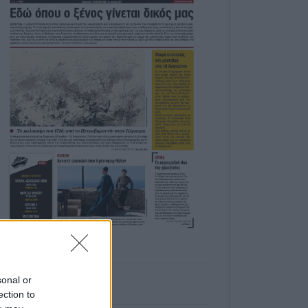
sonal or
ection to