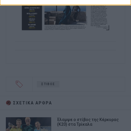
ΣΤΙΒΟΣ
ΣΧΕΤΙΚA AΡΘΡΑ
Έλαμψε ο στίβος της Κέρκυρας
(Κ20) στα Τρίκαλα