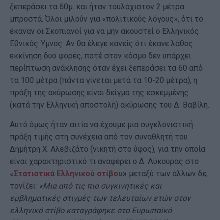
ξεπεράσει τα 60μ. και ήταν τουλάχιστον 2 μέτρα
μπροστά. Όλοι μιλούν για «πολιτικούς λόγους», ότι το
έκαναν οι Σκοπιανοί για να μην ακουστεί ο Ελληνικός
Εθνικός Ύμνος. Αν θα έλεγε κανείς ότι έκανε λάθος
εκκίνηση δυο φορές, ποτέ στον κόσμο δεν υπάρχει
περίπτωση ανάκλησης όταν έχει ξεπεράσει τα 60 από
τα 100 μέτρα (πάντα γίνεται μετά τα 10-20 μέτρα), η
πράξη της ακύρωσης είναι δείγμα της εσκεμμένης
(κατά την Ελληνική αποστολή) ακύρωσης του Δ. Βαβίλη.
Αυτό όμως ήταν αιτία να έχουμε μια συγκλονιστική
πράξη τιμής στη συνέχεια από τον συναθλητή του
Δημήτρη Χ. Αλεβιζάτο (νικητή στο ύψος), για την οποία
είναι χαρακτηριστικό τι αναφέρει ο Δ. Λύκουρας στο
«
Στατιστικά Ελληνικού στίβου
»
μεταξύ των άλλων δε,
τονίζει:
«Μια από τις πιο συγκινητικές και
εμβληματικές στιγμές των τελευταίων ετών στον
ελληνικό στίβο καταγράφηκε στο Ευρωπαϊκό