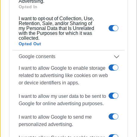
Advertising.
Opted In
I want to opt-out of Collection, Use,
Retention, Sale, and/or Sharing of
my Personal Data that Is Unrelated
ΣΠΥΡΟΣ ΠΙΚΟΥΛΑΣ
with the Purposes for which it was
collected.
Πτυχιούχος Οικονομικών του Πανεπιστημίου
Opted Out
Πειραιά. Συνεργάστηκε στο ξεκίνημα με την
«Αθλητική Πορεία της Κέρκυρας», ενώ από τις
Google consents
αρχές του ΄92 και για 25 χρόνια στο «Κερκυραϊκό
I want to allow Google to enable storage
Βήμα». Από το 1994 εκδότης - διευθυντής στα
related to advertising like cookies on web
«Κερκυραϊκά Σπορ» και από το 2000 και για 15
or device identifiers in apps.
χρόνια στο «ΦΩΣ των ΣΠΟΡ». Από το 2015
εργάζεται στην «ΕΝΗΜΕΡΩΣΗ», ενώ
I want to allow my user data to be sent to
συνεργάστηκε με την τηλεόραση του Corfu
Google for online advertising purposes.
Channel (στα πρώτα χρόνια λειτουργίας του) και
Start TV, συνολικά 15 χρόνια.
I want to allow Google to send me
personalized advertising.
Ακολουθήστε το enimerosi στο
Facebook