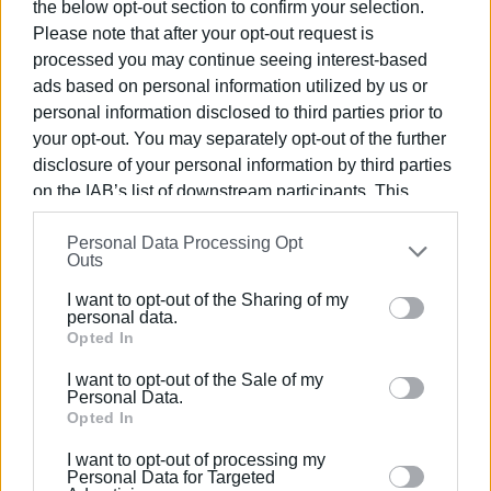
the below opt-out section to confirm your selection.
συναθλητή του μπροστά σε όλη την Ευρώπη, δεν θα
Please note that after your opt-out request is
ξεχαστεί. Ήταν μια πράξη αληθινού μεγαλείου, που
processed you may continue seeing interest-based
χαράσσεται βαθιά στην ιστορική μνήμη του ελληνικού
ads based on personal information utilized by us or
στίβου και ξεπερνά κάθε ρεκόρ».
personal information disclosed to third parties prior to
your opt-out. You may separately opt-out of the further
Μπορεί να αδικήθηκε ο κατά το ήμισυ Κερκυραίος
disclosure of your personal information by third parties
αθλητής, αλλά έχει όλο το μέλλον μπροστά του και η
on the IAB’s list of downstream participants. This
ζωή θα του δώσει όχι ότι άδικα του αφαιρέθηκαν, αλλά
information may also be disclosed by us to third parties
πολλές και μεγάλες χαρές στον αθλητισμό, θεωρείται
Personal Data Processing Opt
on the
IAB’s List of Downstream Participants
that may
ένα σπουδαίο ανερχόμενο αστέρι του Ελληνικού στίβου
Outs
further disclose it to other third parties.
και μάλιστα σε ένα αγώνισμα (100μ.) που έχει η χώρα
I want to opt-out of the Sharing of my
μας πολλά χρόνια να αναδείξει αθλητή που να μπορεί να
Please note that this website/app uses one or more
personal data.
συναγωνιστεί τους κορυφαίους σπρίντερ του κόσμου.
Google services and may gather and store information
Opted In
including but not limited to your visit or usage
Εμφανίσεις: 174
I want to opt-out of the Sale of my
behaviour. You may click to grant or deny consent to
Personal Data.
Google and its third-party tags to use your data for
Opted In
below specified purposes in below Google consent
I want to opt-out of processing my
section.
Personal Data for Targeted