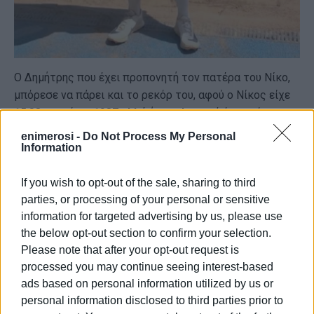
Ο Δημήτρης που έχει προπονητή τον πατέρα του Νίκο,
μπόρεσε να πάρει και το ρεκόρ του, αφού ο Νίκος είχε
15,08μ. από το 1987 αλλά ήταν ηλικιακά ένα χρόνο
μεγαλύτερος. Έκανε μια εμφάνιση εξαιρετική
enimerosi -
Do Not Process My Personal
γενικότερα με καλά και σταθερά άλματα, 14,66 – 14,81-
Information
15,12 – 14,97 – 14,99 – άκυρο.
If you wish to opt-out of the sale, sharing to third
Ο Δημήτρης για πρώτη φορά ξεπερνάει τα 15μ., έπιασε
parties, or processing of your personal or sensitive
έτσι και το όριο για το Ευρωπαϊκό Κ20 (είναι 15,05μ.)
information for targeted advertising by us, please use
που θα γίνει στο Τάμπρερε της Φινλανδίας 7-10
the below opt-out section to confirm your selection.
Αυγούστου, η επίδοσή του είναι από τις κορυφαίες
Please note that after your opt-out request is
όλων των εποχών στην ηλικία του, ενώ είναι ο
processed you may continue seeing interest-based
νεότερος της Ελληνικής αποστολής του στίβου που
ads based on personal information utilized by us or
πήρε μετάλλιο.
personal information disclosed to third parties prior to