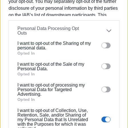
your opt-out. You may separately opt-out of the further
Φώτο: Στατιστικά Ελληνικού στίβου
disclosure of your personal information by third parties
on the IAB’s list of downstream participants. This
information may also be disclosed by us to third parties
Εμφανίσεις: 170
Personal Data Processing Opt
on the
IAB’s List of Downstream Participants
that may
Outs
further disclose it to other third parties.
I want to opt-out of the Sharing of my
Please note that this website/app uses one or more
personal data.
Google services and may gather and store information
Opted In
including but not limited to your visit or usage
I want to opt-out of the Sale of my
behaviour. You may click to grant or deny consent to
Personal Data.
Google and its third-party tags to use your data for
Opted In
below specified purposes in below Google consent
I want to opt-out of processing my
ΣΠΥΡΟΣ ΠΙΚΟΥΛΑΣ
section.
Personal Data for Targeted
Advertising.
Πτυχιούχος Οικονομικών του Πανεπιστημίου
Opted In
Πειραιά. Συνεργάστηκε στο ξεκίνημα με την
«Αθλητική Πορεία της Κέρκυρας», ενώ από τις
I want to opt-out of Collection, Use,
Retention, Sale, and/or Sharing of
αρχές του ΄92 και για 25 χρόνια στο «Κερκυραϊκό
my Personal Data that Is Unrelated
Βήμα». Από το 1994 εκδότης - διευθυντής στα
with the Purposes for which it was