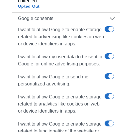
collected.
«Κερκυραϊκά Σπορ» και από το 2000 και για 15
Opted Out
χρόνια στο «ΦΩΣ των ΣΠΟΡ». Από το 2015
εργάζεται στην «ΕΝΗΜΕΡΩΣΗ», ενώ
Google consents
συνεργάστηκε με την τηλεόραση του Corfu
I want to allow Google to enable storage
Channel (στα πρώτα χρόνια λειτουργίας του) και
related to advertising like cookies on web
Start TV, συνολικά 15 χρόνια.
or device identifiers in apps.
Ακολουθήστε το enimerosi στο
Facebook
I want to allow my user data to be sent to
Google for online advertising purposes.
I want to allow Google to send me
Συνδρομητές στο e-paper
personalized advertising.
I want to allow Google to enable storage
related to analytics like cookies on web
or device identifiers in apps.
I want to allow Google to enable storage
related to functionality of the website or