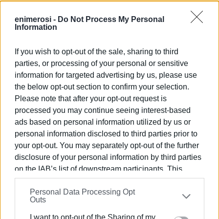
Μετά από δυο αιώνες που το κρίκετ παίζεται στην
enimerosi -
Do Not Process My Personal
Κέρκυρα και παρά τις προσπάθειες των εκάστοτε
Information
διοικήσεων της ΕΛΟΚ τα τελευταία χρόνια, η διάδοσή
του απλά έδωσε την ευκαιρία να δημιουργηθούν 3,4
If you wish to opt-out of the sale, sharing to third
ομάδες στην Αθήνα, υπάρχει ανάγκη να αναπτυχθεί
parties, or processing of your personal or sensitive
περισσότερο, είναι πλέον Ολυμπιακό άθλημα και σε
information for targeted advertising by us, please use
πολλές χώρες του κόσμου το λατρεύουν. Κάθε
the below opt-out section to confirm your selection.
προσπάθεια για διάδοσή του είναι σημαντική.
Please note that after your opt-out request is
processed you may continue seeing interest-based
Εμφανίσεις: 150
ads based on personal information utilized by us or
personal information disclosed to third parties prior to
your opt-out. You may separately opt-out of the further
disclosure of your personal information by third parties
on the IAB’s list of downstream participants. This
information may also be disclosed by us to third parties
Personal Data Processing Opt
on the
IAB’s List of Downstream Participants
that may
Outs
further disclose it to other third parties.
I want to opt-out of the Sharing of my
ΣΠΥΡΟΣ ΠΙΚΟΥΛΑΣ