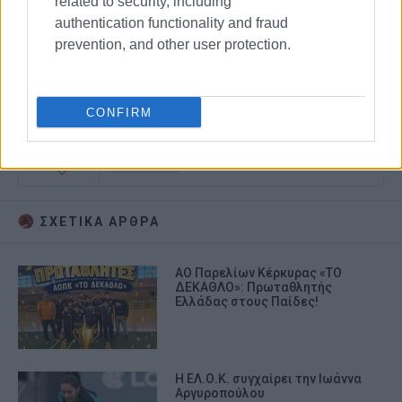
related to security, including
authentication functionality and fraud
prevention, and other user protection.
CONFIRM
ΚΡΙΚΕΤ
ΣΧΕΤΙΚA AΡΘΡΑ
ΑΟ Παρελίων Κέρκυρας «ΤΟ
ΔΕΚΑΘΛΟ»: Πρωταθλητής
Ελλάδας στους Παίδες!
Η ΕΛ.Ο.Κ. συγχαίρει την Ιωάννα
Αργυροπούλου