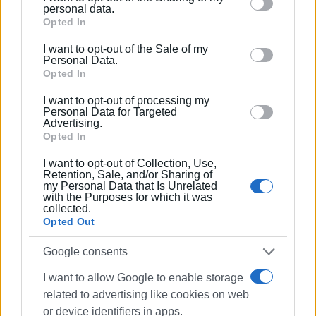
Please note that this website/app uses one or more
personal data.
Πτυχιούχος Οικονομικών του Πανεπιστημίου
Google services and may gather and store information
Opted In
Πειραιά. Συνεργάστηκε στο ξεκίνημα με την
including but not limited to your visit or usage
I want to opt-out of the Sale of my
«Αθλητική Πορεία της Κέρκυρας», ενώ από τις
behaviour. You may click to grant or deny consent to
Personal Data.
αρχές του ΄92 και για 25 χρόνια στο «Κερκυραϊκό
Google and its third-party tags to use your data for
Opted In
Βήμα». Από το 1994 εκδότης - διευθυντής στα
below specified purposes in below Google consent
I want to opt-out of processing my
«Κερκυραϊκά Σπορ» και από το 2000 και για 15
section.
Personal Data for Targeted
χρόνια στο «ΦΩΣ των ΣΠΟΡ». Από το 2015
Advertising.
Opted In
εργάζεται στην «ΕΝΗΜΕΡΩΣΗ», ενώ
συνεργάστηκε με την τηλεόραση του Corfu
I want to opt-out of Collection, Use,
Channel (στα πρώτα χρόνια λειτουργίας του) και
Retention, Sale, and/or Sharing of
my Personal Data that Is Unrelated
Start TV, συνολικά 15 χρόνια.
with the Purposes for which it was
collected.
Opted Out
Ακολουθήστε το enimerosi στο
Facebook
Google consents
I want to allow Google to enable storage
Συνδρομητές στο e-paper
related to advertising like cookies on web
or device identifiers in apps.