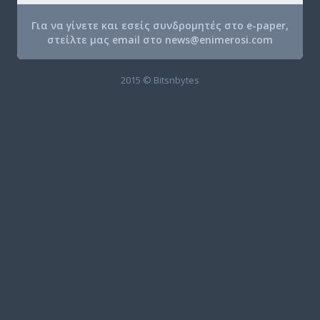
Για να γίνετε και εσείς συνδρομητές στο e-paper,
στείλτε μας email στο
news@enimerosi.com
2015 © Bitsnbytes