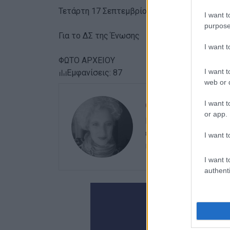
Τετάρτη 17 Σεπτεμβρίου στις 13:30, στην ΠΔ
I want t
purpose
Για το ΔΣ της Ένωσης
I want 
ΦΩΤΟ ΑΡΧΕΙΟΥ
I want t
Εμφανίσεις: 87
web or d
I want t
ΕΛΕΝΗ ΚΟΡΩΝΑΚΗ
or app.
Εργάζεται στις Εκδόσ
ευθύνης. Ειδικεύεται 
I want t
καλλιτεχνικό ρεπορτά
I want t
authenti