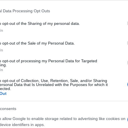
θητές που χρήζουν παράλληλης στήριξης να μένουν
γικού Μεσαίωνα.
l Data Processing Opt Outs
o opt-out of the Sharing of my personal data.
 Ποιος θα κάνει μάθημα στους μαθητές όταν τα κενά
In
αι για ποιο λόγο δεν έγιναν οι απαραίτητες
o opt-out of the Sale of my Personal Data.
In
to opt-out of processing my Personal Data for Targeted
ing.
σε γενική και ειδική αγωγή με μόνιμο προσωπικό
In
πληρωτών») που εργάζονται τα τελευταία χρόνια
o opt-out of Collection, Use, Retention, Sale, and/or Sharing
ersonal Data that Is Unrelated with the Purposes for which it
lected.
Out
Δημοτικού – 20 τις υπόλοιπες
consents
Παιδείας στα Λύκεια – 15 στις κατευθύνσεις της Γ
o allow Google to enable storage related to advertising like cookies on
evice identifiers in apps.