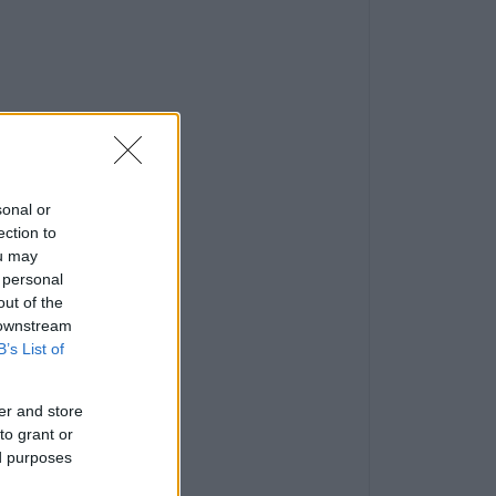
sonal or
ection to
ou may
 personal
out of the
 downstream
B’s List of
er and store
to grant or
ed purposes