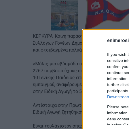
ΚΕΡΚΥΡΑ. Κοινή παράσταση διαμαρτυρίας ετο
enimerosi
Συλλόγων Γονέων Δήμου Κεντρικής μαζί με ΕΛ
και στοιβαγμένα πολυάριθμα τμήματα. Σε ανα
If you wish 
sensitive in
«Μόλις μία εβδομάδα πριν το άνοιγμα των σχ
confirm you
2267 συμβασιούχους εκπαιδευτικούς στη Δευ
continue se
10 Γενικής Παιδείας στη ΔΔΕ Κέρκυρας. Για ν
information 
εμπαιγμού, αναφέρουμε ότι στη Γενική Παιδε
further disc
participants
στην Ειδική Αγωγή το 50%.
Downstream 
Αντίστοιχα στην Πρωτοβάθμια εκπαίδευση κα
Please note
Ειδική Αγωγή ζητήθηκαν 187 και καλύφθηκαν 
information 
deny consent
in below Go
Είναι τουλάχιστον απαράδεκτο, χιλιάδες μαθη