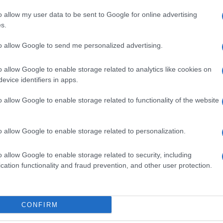
Ε Ιονίων Νήσων
o allow my user data to be sent to Google for online advertising
s.
to allow Google to send me personalized advertising.
o allow Google to enable storage related to analytics like cookies on
evice identifiers in apps.
o allow Google to enable storage related to functionality of the website
εις Ενημέρωση από το 1990 σε θέσεις υψηλής
στις δημόσιες σχέσεις, το ελεύθερο και το
o allow Google to enable storage related to personalization.
ζ.
o allow Google to enable storage related to security, including
cation functionality and fraud prevention, and other user protection.
CONFIRM