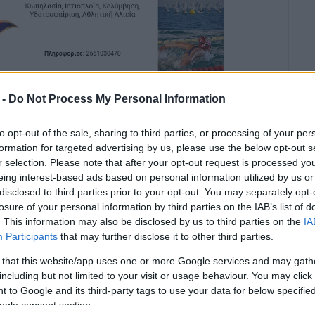
ιμάζουν την Τετάρτη 17 Σεπτεμβρίου, η Ενωση
 -
Do Not Process My Personal Information
ΜΕ ΚΑΙ ΣΕΠΕ για τα για τα κενά σε εκπαιδευτικούς
κοίνωσή τους αναφέρουν τα εξής:
to opt-out of the sale, sharing to third parties, or processing of your per
formation for targeted advertising by us, please use the below opt-out s
ολείων, το Υπουργείο Παιδείας προσέλαβε μόλις
r selection. Please note that after your opt-out request is processed y
τεροβάθμια όλης της χώρας, εκ των οποίων μόλις
eing interest-based ads based on personal information utilized by us or
α γίνει σαφές το μέγεθος του κυβερνητικού
disclosed to third parties prior to your opt-out. You may separately opt-
ία καλύφθηκε μόλις το 25% περίπου των κενών, ενώ
losure of your personal information by third parties on the IAB’s list of
. This information may also be disclosed by us to third parties on the
IA
Participants
that may further disclose it to other third parties.
λύφθηκε το 32% της Γενικής Παιδείας ενώ στην
 that this website/app uses one or more Google services and may gath
72!
including but not limited to your visit or usage behaviour. You may click 
 to Google and its third-party tags to use your data for below specifi
ogle consent section.
τές σε όλη την Ελλάδα να ξεκινούν τη σχολική