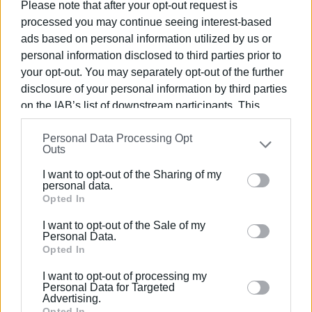
Please note that after your opt-out request is
Εργασίας
processed you may continue seeing interest-based
Κατάργηση των αντιασφαλιστικών νόμων,
ads based on personal information utilized by us or
αποκατάσταση των ασφαλιστικών μας δικαιωμάτων.
personal information disclosed to third parties prior to
Μαζικοί διορισμοί εκπαιδευτικών. Διορισμός/
your opt-out. You may separately opt-out of the further
Μονιμοποίηση εδώ και τώρα όλων των αναπληρωτών
disclosure of your personal information by third parties
αποκλειστικά με την ημερομηνία πτυχίου και την
on the IAB’s list of downstream participants. This
προϋπηρεσία.
information may also be disclosed by us to third parties
Εξίσωση του ωραρίου των εκπαιδευτικών ολιγοθέσιων
Personal Data Processing Opt
on the
IAB’s List of Downstream Participants
that may
νηπιαγωγείων και δημοτικών με όλες/ους τους
Outs
further disclose it to other third parties.
συναδέλφους της αθμιας και εξίσωση του ωραρίου μας
με αυτό των συναδέλφων της βθμιας.
I want to opt-out of the Sharing of my
Please note that this website/app uses one or more
personal data.
Λεφτά για την Παιδεία και την Υγεία – Έξω η Ελλάδα
Google services and may gather and store information
Opted In
από του πολέμου τα σφαγεία.
including but not limited to your visit or usage
I want to opt-out of the Sale of my
behaviour. You may click to grant or deny consent to
Personal Data.
Google and its third-party tags to use your data for
Opted In
Εμφανίσεις: 80
below specified purposes in below Google consent
I want to opt-out of processing my
section.
Personal Data for Targeted
Ακολουθήστε το enimerosi στο
Facebook
Advertising.
Opted In