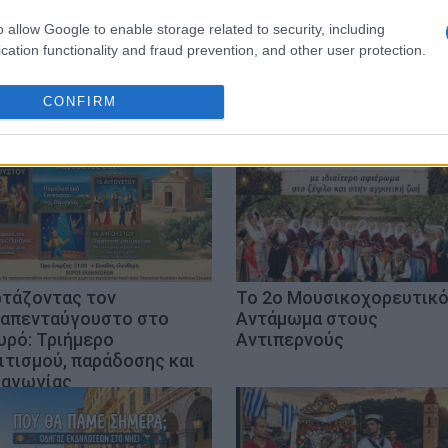
o allow Google to enable storage related to security, including
cation functionality and fraud prevention, and other user protection.
CONFIRM
ρτάζοντας τον
Το 2ο Μουσικοχορευτικ
απενταύγουστο στο
Αντάμωμα στους
υρό: Τριήμερο
Αντιπερνούς
ιτισμού, παράδοσης και
αγωγίας