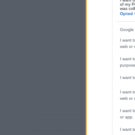
I want t
of my P
was col
Opted 
Google 
I want t
web or d
I want t
purpose
I want 
I want t
web or d
I want t
or app.
I want t