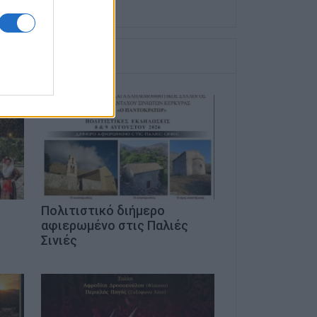
ό
Πολιτιστικό διήμερο
αφιερωμένο στις Παλιές
Σινιές