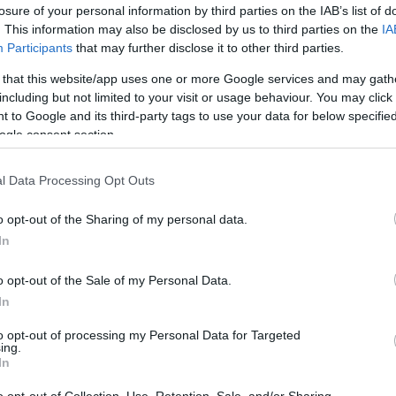
losure of your personal information by third parties on the IAB’s list of
. This information may also be disclosed by us to third parties on the
IA
Participants
that may further disclose it to other third parties.
 that this website/app uses one or more Google services and may gath
including but not limited to your visit or usage behaviour. You may click 
εις Ενημέρωση από το 1990 σε θέσεις υψηλής
 to Google and its third-party tags to use your data for below specifi
στις δημόσιες σχέσεις, το ελεύθερο και το
ogle consent section.
ζ.
l Data Processing Opt Outs
o opt-out of the Sharing of my personal data.
 στο
Facebook
In
o opt-out of the Sale of my Personal Data.
In
to opt-out of processing my Personal Data for Targeted
ing.
In