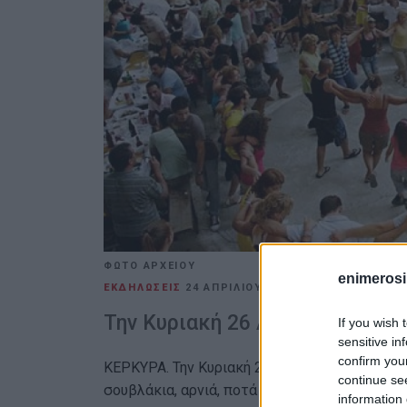
ΦΩΤΟ ΑΡΧΕΙΟΥ
enimerosi
ΕΚΔΗΛΩΣΕΙΣ
24 ΑΠΡΙΛΊΟΥ 2026
/
10:02
ΕΛΕΝΗ Κ
Την Κυριακή 26 Απριλίου, τω
If you wish 
sensitive in
confirm you
ΚΕΡΚΥΡΑ. Την Κυριακή 26 Απριλίου 2026, θα 
continue se
σουβλάκια, αρνιά, ποτά και μουσική από την 
information 