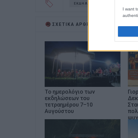
ΕΚΔΗΛΩΣΕΙΣ
I want t
authenti
ΣΧΕΤΙΚA AΡΘΡΑ
Το ημερολόγιο των
Γιο
εκδηλώσεων του
Δεκ
τετραημέρου 7–10
Στα
Αυγούστου
πολ
ψυχ