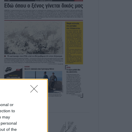
sonal or
ection to
ou may
 personal
out of the