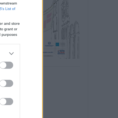
 downstream
B’s List of
er and store
to grant or
ed purposes