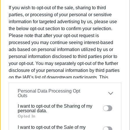
If you wish to opt-out of the sale, sharing to third
parties, or processing of your personal or sensitive
information for targeted advertising by us, please use
the below opt-out section to confirm your selection.
Please note that after your opt-out request is
processed you may continue seeing interest-based
ads based on personal information utilized by us or
personal information disclosed to third parties prior to
your opt-out. You may separately opt-out of the further
disclosure of your personal information by third parties
on the IAB’s list of downstream participants. This
information may also be disclosed by us to third parties
Personal Data Processing Opt
on the
IAB’s List of Downstream Participants
that may
Outs
further disclose it to other third parties.
I want to opt-out of the Sharing of my
Εμφανίσεις: 1208
Please note that this website/app uses one or more
personal data.
Google services and may gather and store information
Opted In
including but not limited to your visit or usage
I want to opt-out of the Sale of my