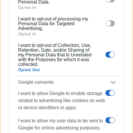
behaviour. You may click to grant or deny consent to
Personal Data.
Google and its third-party tags to use your data for
Opted In
below specified purposes in below Google consent
I want to opt-out of processing my
section.
Personal Data for Targeted
Advertising.
Opted In
ΕΛΕΝΗ ΚΟΡΩΝΑΚΗ
I want to opt-out of Collection, Use,
Εργάζεται στις Εκδόσεις Ενημέρωση από το
Retention, Sale, and/or Sharing of
my Personal Data that Is Unrelated
1990 σε θέσεις υψηλής ευθύνης. Ειδικεύεται στις
with the Purposes for which it was
δημόσιες σχέσεις, το ελεύθερο και το
collected.
Opted Out
καλλιτεχνικό ρεπορτάζ.
Google consents
I want to allow Google to enable storage
Ακολουθήστε το enimerosi στο
Facebook
related to advertising like cookies on web
or device identifiers in apps.
Συνδρομητές στο e-paper
I want to allow my user data to be sent to
Google for online advertising purposes.