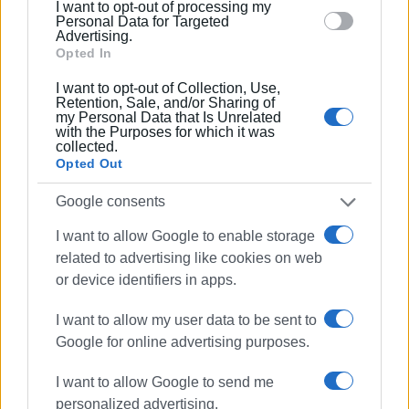
ΕΛΕΝΗ ΚΟΡΩΝΑΚΗ
I want to opt-out of processing my
section.
Personal Data for Targeted
Εργάζεται στις Εκδόσεις Ενημέρωση από το
Advertising.
Opted In
1990 σε θέσεις υψηλής ευθύνης. Ειδικεύεται στις
δημόσιες σχέσεις, το ελεύθερο και το
I want to opt-out of Collection, Use,
καλλιτεχνικό ρεπορτάζ.
Retention, Sale, and/or Sharing of
my Personal Data that Is Unrelated
with the Purposes for which it was
collected.
Opted Out
Google consents
I want to allow Google to enable storage
related to advertising like cookies on web
or device identifiers in apps.
I want to allow my user data to be sent to
Google for online advertising purposes.
I want to allow Google to send me
personalized advertising.