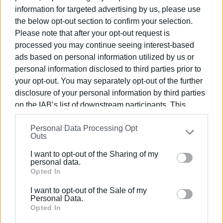
(παράρτημα Αθήνας)
information for targeted advertising by us, please use
the below opt-out section to confirm your selection.
ΕΙΔΙΚΟΣ ΓΡΑΜΜΑΤΕΑΣ: Μαρίζα Κιτάνη(παράρτημα
Please note that after your opt-out request is
Αθήνας)
processed you may continue seeing interest-based
ads based on personal information utilized by us or
ΤΑΜΙΑΣ: Ιλιάνα Ναζεντιάδου(παράρτημα Αθήνας)
personal information disclosed to third parties prior to
ΜΕΛΟΣ: Εύα Τιγκίρη (παράρτημα Αθήνας)
your opt-out. You may separately opt-out of the further
disclosure of your personal information by third parties
ΦΩΤΟ ΑΡΧΕΙΟΥ
on the IAB’s list of downstream participants. This
information may also be disclosed by us to third parties
Εμφανίσεις: 169
Personal Data Processing Opt
on the
IAB’s List of Downstream Participants
that may
Outs
further disclose it to other third parties.
I want to opt-out of the Sharing of my
Please note that this website/app uses one or more
personal data.
Google services and may gather and store information
Opted In
including but not limited to your visit or usage
I want to opt-out of the Sale of my
behaviour. You may click to grant or deny consent to
Personal Data.
Google and its third-party tags to use your data for
Opted In
below specified purposes in below Google consent