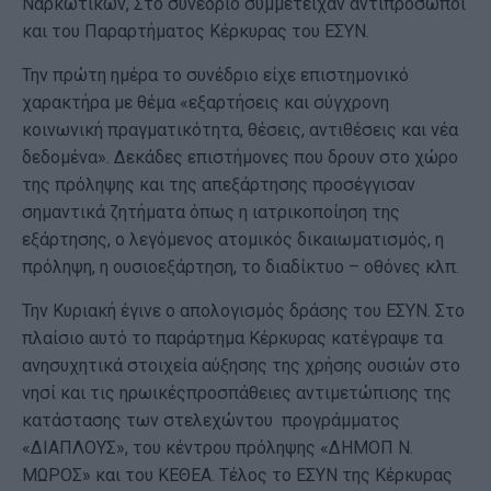
Ναρκωτικών, Στο συνέδριο συμμετείχαν αντιπρόσωποι
και του Παραρτήματος Κέρκυρας του ΕΣΥΝ.
Την πρώτη ημέρα το συνέδριο είχε επιστημονικό
χαρακτήρα με θέμα «εξαρτήσεις και σύγχρονη
κοινωνική πραγματικότητα, θέσεις, αντιθέσεις και νέα
δεδομένα». Δεκάδες επιστήμονες που δρουν στο χώρο
της πρόληψης και της απεξάρτησης προσέγγισαν
σημαντικά ζητήματα όπως η ιατρικοποίηση της
εξάρτησης, ο λεγόμενος ατομικός δικαιωματισμός, η
πρόληψη, η ουσιοεξάρτηση, το διαδίκτυο – οθόνες κλπ.
Την Κυριακή έγινε ο απολογισμός δράσης του ΕΣΥΝ. Στο
πλαίσιο αυτό το παράρτημα Κέρκυρας κατέγραψε τα
ανησυχητικά στοιχεία αύξησης της χρήσης ουσιών στο
νησί και τις ηρωικέςπροσπάθειες αντιμετώπισης της
κατάστασης των στελεχώντου προγράμματος
«ΔΙΑΠΛΟΥΣ», του κέντρου πρόληψης «ΔΗΜΟΠ Ν.
ΜΩΡΟΣ» και του ΚΕΘΕΑ. Τέλος το ΕΣΥΝ της Κέρκυρας