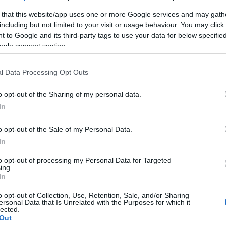
 that this website/app uses one or more Google services and may gath
νομίας & Οικονομικών
including but not limited to your visit or usage behaviour. You may click 
 to Google and its third-party tags to use your data for below specifi
Τράπεζας στους Παξούς – Καμία πρόνοια του
ogle consent section.
ητας
l Data Processing Opt Outs
ργούν χωρίς το ελάχιστο ενδιαφέρον για τους
 όταν πρόκειται για νησιώτες, ηλικιωμένους και μη
o opt-out of the Sharing of my personal data.
, έχει την πλήρη εφαρμογή της στην περίπτωση των
In
ό την ανακοίνωση του κλεισίματος του
κού Υποκαταστήματος Τράπεζας που λειτουργεί στο
o opt-out of the Sale of my Personal Data.
ων κατοίκων. Κραυγή αγωνίας το ομόφωνο ψήφισμα
In
31/ 2023) με αίτημα τη διατήρηση της λειτουργίας
to opt-out of processing my Personal Data for Targeted
ά στοιχεία του κύκλου εργασιών και την κοινωνική
ing.
In
ς της Εθνικής Τράπεζας στον πεζόδρομο της
o opt-out of Collection, Use, Retention, Sale, and/or Sharing
ersonal Data that Is Unrelated with the Purposes for which it
ηφία των συνταξιούχων του νησιού, το κλείσιμο του
lected.
Out
άβη (για το οποίο καταθέσαμε ερώτηση στη Βουλή