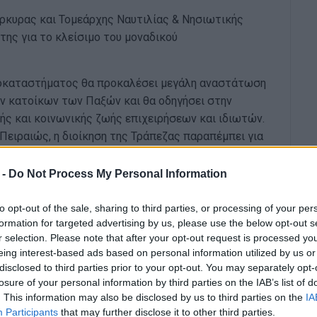
ρκυρας και Τομεάρχης Ναυτιλίας & Νησιωτικής
ης για το κλείσιμο του μοναδικού
ποκαταστήματος θα προκαλέσει μεγάλη αναστάτωση
ν κατοίκων των Παξών και θα οδηγήσει στην
ής και κοινωνικής ζωής επιχειρήσεων και ιδιωτών.
ειραιώς, η διοίκηση της Τράπεζας παραπέμπει για
ιαφορώντας για το γεγονός ότι οι κάτοικοι των
 αναγκαστική διανυκτέρευση στην Κέρκυρα, καθώς
 -
Do Not Process My Personal Information
κής ακτοπλοϊκής σύνδεσης!!! Αυτή είναι η Ελλάδα
σοβαρά προβλήματα που αντιμετωπίζουν στην
to opt-out of the sale, sharing to third parties, or processing of your per
formation for targeted advertising by us, please use the below opt-out s
ικήσουν σε νησιωτικές και μικρές νησιωτικές
r selection. Please note that after your opt-out request is processed y
eing interest-based ads based on personal information utilized by us or
disclosed to third parties prior to your opt-out. You may separately opt-
 αποφυγή αυτής της εξέλιξης που θα ζημιώσει την
losure of your personal information by third parties on the IAB’s list of
. This information may also be disclosed by us to third parties on the
IA
Participants
that may further disclose it to other third parties.