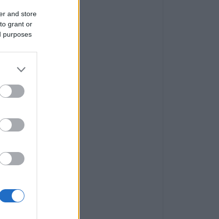
er and store
to grant or
ed purposes