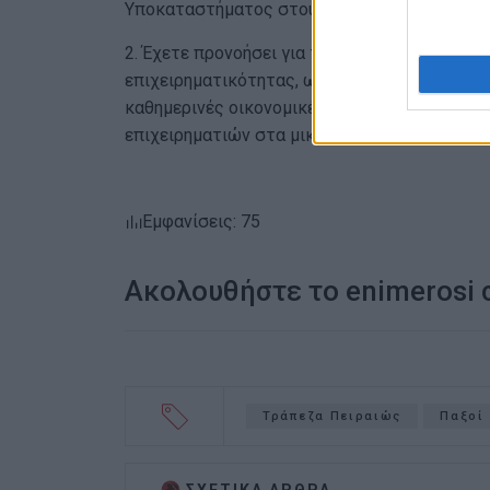
Υποκαταστήματος στους Παξούς;
2. Έχετε προνοήσει για τη λήψη ουσιαστικών
επιχειρηματικότητας, ως αντίβαρο στις σοβα
καθημερινές οικονομικές ανάγκες και συναλ
επιχειρηματιών στα μικρά νησιά;
Εμφανίσεις: 75
Ακολουθήστε το enimerosi
Τράπεζα Πειραιώς
Παξοί