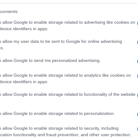
ρρίκνωση των τραπεζικών υποκαταστημάτων σε όλη
 μην γνωρίζει την πραγματικότητα που
consents
ά στα μικρά νησιά της χώρας μας και τις δυσκολίες
o allow Google to enable storage related to advertising like cookies on
μας για χρήση νέων τεχνολογιών και παραπέμπουν
evice identifiers in apps.
 ψηφιακής τραπεζικής.
o allow my user data to be sent to Google for online advertising
ο του υποκαταστήματος της Πειραιώς, η διοίκηση
s.
το Υποκατάστημα Κέρκυρας, αδιαφορώντας για το
to allow Google to send me personalized advertising.
α κάνουν ολόκληρο ταξίδι με αναγκαστική
στερείται (συν των άλλων) και τακτικής
o allow Google to enable storage related to analytics like cookies on
 του 2023 κι αυτά είναι μερικά από τα πολύ σοβαρά
evice identifiers in apps.
ρινότητά τους όσοι επιλέξουν να κατοικήσουν σε
o allow Google to enable storage related to functionality of the website
o allow Google to enable storage related to personalization.
ι γενναία οικονομική στήριξη από το Κράτος, με
ακεφαλαιοποιήσεων, προτίθεστε να παρέμβετε
o allow Google to enable storage related to security, including
ιώς για κλείσιμο του μοναδικού Τραπεζικού
cation functionality and fraud prevention, and other user protection.