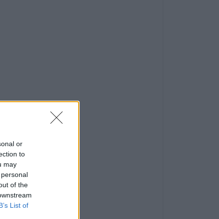
sonal or
ection to
ou may
 personal
out of the
 downstream
B’s List of