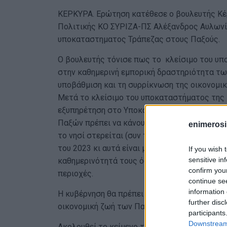
ΚΕΡΚΥΡΑ. Ερώτηση κατέθεσε ο βουλευτής Κέ
Πολιτικής ΚΟ ΣΥΡΙΖΑ-ΠΣ Αλέξανδρος Αυλωνίτ
υποκαταστηματος Τράπεζας στους Παξούς.
Ο βουλευτής τόνισε πως το κλείσιμο του υ
στην καθημερινή εμπορική δραστηριότητα τω
υποβάθμιση και τη συρρίκνωση της οικονομικ
Μετά το κλείσιμο του υποκαταστήματος της Π
εξυπηρέτηση στο Υποκατάστημα Κέρκυρας, αδ
Παξών πρέπει να κάνουν ολόκληρο ταξίδι με
enimerosi
το νησί στερείται (συν των άλλων) και τακτι
του 2023 κι αυτά είναι μερικά από τα πολύ 
If you wish 
sensitive in
καθημερινότητά τους όσοι επιλέξουν να κατο
confirm you
περιοχές.
continue se
information 
Η κυβέρνηση θα πρέπει να μεριμνήσει για την
further disc
οικονομική ζωή των Παξινών.
participants
Downstream 
Ακολουθεί το κείμενο της ερώτησης :