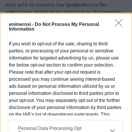
λόγο αυτό το ποσοστό των βραβευθέντων δεν
καθορίζεται πανελλαδικά, αλλά είναι το ίδιο (περίπου
20%) για κάθε τάξη στο ίδιο εξεταστικό κέντρο. Στους
enimerosi -
Do Not Process My Personal
διακριθέντες μαθητές απονέμεται έπαινος.
Information
Αναλυτικές οδηγίες για την διεξαγωγή του διαγωνισμού
If you wish to opt-out of the sale, sharing to third
και απαντήσεις σε συχνά ερωτήματα υπάρχουν
parties, or processing of your personal or sensitive
αναρτημένες στην ιστοσελίδα του διαγωνισμού:
information for targeted advertising by us, please use
the below opt-out section to confirm your selection.
http://www.hms.gr/pythagoras/index.html
.
Please note that after your opt-out request is
Για τον τρόπο εγγραφής μέσω του τοπικού
processed you may continue seeing interest-based
παραρτήματος θα υπάρξει νεότερη ανακοίνωση μέσα
ads based on personal information utilized by us or
στις επόμενες ημέρες.
personal information disclosed to third parties prior to
your opt-out. You may separately opt-out of the further
ΓΙΑ ΤΟ ΔΣ του παραρτήματος Κέρκυρας της Ελληνικής
disclosure of your personal information by third parties
Μαθηματικής Εταιρίας
on the IAB’s list of downstream participants. This
information may also be disclosed by us to third parties
Μάριος Μαγιολαδίτης (πρόεδρος)
Personal Data Processing Opt
on the
IAB’s List of Downstream Participants
that may