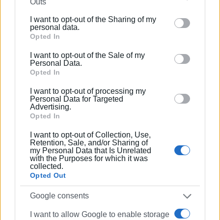
Outs
Ελευθέριος Βούλγαρης (γραμματέας)
further disclose it to other third parties.
I want to opt-out of the Sharing of my
Εμφανίσεις: 59
Please note that this website/app uses one or more
personal data.
Google services and may gather and store information
Opted In
including but not limited to your visit or usage
I want to opt-out of the Sale of my
behaviour. You may click to grant or deny consent to
Personal Data.
Google and its third-party tags to use your data for
Opted In
below specified purposes in below Google consent
I want to opt-out of processing my
section.
Personal Data for Targeted
Advertising.
Opted In
I want to opt-out of Collection, Use,
Retention, Sale, and/or Sharing of
my Personal Data that Is Unrelated
with the Purposes for which it was
collected.
Opted Out
Google consents
I want to allow Google to enable storage
Ακολουθήστε το enimerosi στο
Facebook