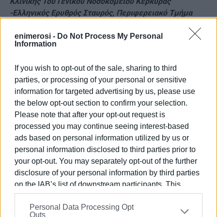
Κλινικής Του Γενικού Νοσοκομείου Κέρκυρας
-Ελληνικός Ερυθρός Σταυρός, Περιφερειακό Τμήμα
Κέρκυρας
-Ξενώνας Φιλοξενίας Γυναικών Θυμάτων Βίας και των
enimerosi -
Do Not Process My Personal
Information
Παιδιών τους του Δήμου Κέρκυρας
-Κέντρο Κοινότητας με Παράρτημα Ρομά Δήμου
If you wish to opt-out of the sale, sharing to third
Κέρκυρας
parties, or processing of your personal or sensitive
information for targeted advertising by us, please use
Σκοπός της ημερίδας είναι η ευαισθητοποίηση του
the below opt-out section to confirm your selection.
κοινού μέσα από τις εισηγήσεις και τη συζήτηση που θα
Please note that after your opt-out request is
ακολουθήσει σχετικά με τα Ανθρώπινα Δικαιώματα και
processed you may continue seeing interest-based
ειδικότερα αυτά των ευάλωτων ομάδων.
ads based on personal information utilized by us or
personal information disclosed to third parties prior to
Σας περιμένουμε όλους σε μια προσπάθεια να
your opt-out. You may separately opt-out of the further
δημιουργήσουμε έναν Κόσμο Αλλιώς!
disclosure of your personal information by third parties
on the IAB’s list of downstream participants. This
Εμφανίσεις: 84
information may also be disclosed by us to third parties
Personal Data Processing Opt
on the
IAB’s List of Downstream Participants
that may
Outs