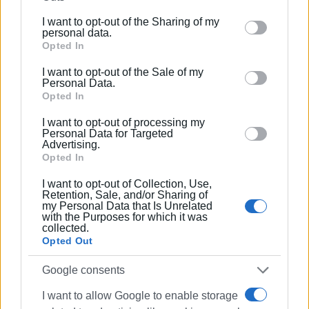
further disclose it to other third parties.
I want to opt-out of the Sharing of my
Please note that this website/app uses one or more
personal data.
Google services and may gather and store information
Opted In
including but not limited to your visit or usage
I want to opt-out of the Sale of my
behaviour. You may click to grant or deny consent to
Personal Data.
Google and its third-party tags to use your data for
Opted In
below specified purposes in below Google consent
I want to opt-out of processing my
section.
Personal Data for Targeted
Advertising.
Opted In
I want to opt-out of Collection, Use,
Retention, Sale, and/or Sharing of
my Personal Data that Is Unrelated
with the Purposes for which it was
collected.
Ακολουθήστε το enimerosi στο
Facebook
Opted Out
Google consents
Συνδρομητές στο e-paper
I want to allow Google to enable storage