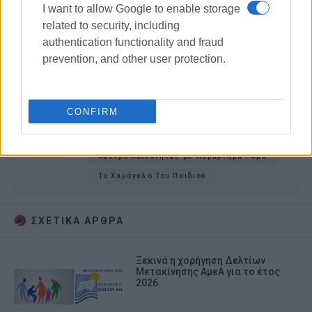
I want to allow Google to enable storage
related to security, including
authentication functionality and fraud
prevention, and other user protection.
CONFIRM
Ανθρώπινα δικαιώματα
ΑμΕΑ
Παγκόσμια Ημέρα Ανθρωπίνων
Δικαιωμάτων
Κέντρο Κοινότητας με Παράρτημα Ρομά
Το Χαμόγελο Του Παιδιού
ΣΧΕΤΙΚA AΡΘΡΑ
Ξεκινά η χορήγηση Δελτίων
Μετακίνησης ΑμεΑ για το έτος
2026