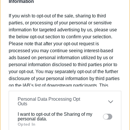
Information
να αναλάβουν πρωτοβουλίες για την αντιμετώπιση του
προβλήματος. Παράλληλα, διευρύνει την κριτική του
If you wish to opt-out of the sale, sharing to third
στην κυβερνητική πολιτική για τις συντάξεις, την
parties, or processing of your personal or sensitive
ακρίβεια και τη δημόσια υγεία, ζητώντας ουσιαστικές
information for targeted advertising by us, please use
αυξήσεις στις συντάξεις, ενίσχυση του ΕΣΥ, του ΕΦΚΑ
the below opt-out section to confirm your selection.
και των δομών κοινωνικής πρόνοιας, καθώς και
Please note that after your opt-out request is
επιστροφή όσων χαρακτηρίζει ως «κλεμμένα» από τα
processed you may continue seeing interest-based
ασφαλιστικά ταμεία.
ads based on personal information utilized by us or
personal information disclosed to third parties prior to
Καταλήγοντας, καλεί τους συνταξιούχους να
your opt-out. You may separately opt-out of the further
συσπειρωθούν στα σωματεία τους και να
disclosure of your personal information by third parties
καταγγέλλουν κάθε πρόβλημα που αντιμετωπίζουν
on the IAB’s list of downstream participants. This
στις συναλλαγές τους με τις δημόσιες υπηρεσίες,
information may also be disclosed by us to third parties
υποστηρίζοντας ότι μόνο μέσα από συλλογική δράση
Personal Data Processing Opt
on the
IAB’s List of Downstream Participants
that may
μπορούν να διεκδικηθούν αποτελεσματικές λύσεις.
Outs
further disclose it to other third parties.
Εμφανίσεις: 2011
I want to opt-out of the Sharing of my
Please note that this website/app uses one or more
personal data.
Google services and may gather and store information
Opted In