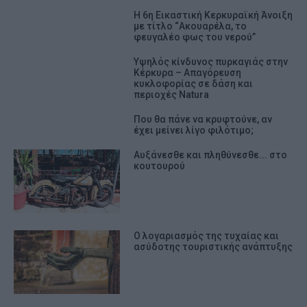
Η 6η Εικαστική Κερκυραϊκή Άνοιξη
με τίτλο “Ακουαρέλα, το
φευγαλέο φως του νερού”
Υψηλός κίνδυνος πυρκαγιάς στην
Κέρκυρα – Απαγόρευση
κυκλοφορίας σε δάση και
περιοχές Natura
Που θα πάνε να κρυφτούνε, αν
έχει μείνει λίγο φιλότιμο;
Αυξάνεσθε και πληθύνεσθε... στο
κουτουρού
Ο λογαριασμός της τυχαίας και
ασύδοτης τουριστικής ανάπτυξης