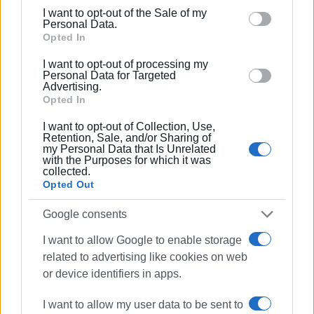
including but not limited to your visit or usage
I want to opt-out of the Sale of my
behaviour. You may click to grant or deny consent to
Personal Data.
Google and its third-party tags to use your data for
Opted In
below specified purposes in below Google consent
I want to opt-out of processing my
section.
Personal Data for Targeted
Advertising.
Opted In
ΓΙΩΡΓΟΣ ΚΑΤΣΑΪΤΗΣ
I want to opt-out of Collection, Use,
Είναι ο εκδότης - διευθυντής της Ενημέρωσης.
Retention, Sale, and/or Sharing of
Έχει σπουδάσει και εργαστεί ως μηχανικός και
my Personal Data that Is Unrelated
with the Purposes for which it was
ηλεκτρονικός. Δημοσιογραφεί από τις αρχές της
collected.
δεκαετίας του 1980. Έχει συνεργαστεί με σχεδόν
Opted Out
όλες τις αθηναϊκές εφημερίδες. Διετέλεσε
Google consents
πρόεδρος του Συνδέσμου Ημερησίων
Περιφερειακών Εφημερίδων, τον οποίον
I want to allow Google to enable storage
υπηρέτησε και από τη θέση του γενικού
related to advertising like cookies on web
γραμματέα στο δ.σ. επί οκτώ χρόνια. Πιστεύει
or device identifiers in apps.
πως η ισχυρότερη ιδιότητα του δημοσιογράφου
στην ενημέρωση είναι το ενδιαφέρον του για τα
I want to allow my user data to be sent to