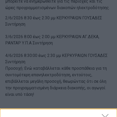
μπορείτε να ενημερωθείτε για τις περιοχές και τις
ώρες προγραμματισμένων διακοπών ηλεκτροδότησης.
2/6/2026 8:30 έως 2:30 μμ ΚΕΡΚΥΡΑΙΩΝ ΓΟΥΣΑΔΕΣ
Συντήρηση
3/6/2026 8:00 έως 2:00 μμ ΚΕΡΚΥΡΑΙΩΝ ΑΓ.ΔΕΚΑ,
ΡΑΝΤΑΡ Υ.Π.Α Συντήρηση
4/6/2026 8:30:00 έως 2:30 μμ ΚΕΡΚΥΡΑΙΩΝ ΓΟΥΣΑΔΕΣ
Συντήρηση
Προσοχή :Ενώ καταβάλλεται κάθε προσπάθεια για τη
συντομότερη επανηλεκτροδότηση, εντούτοις,
επιβάλλεται μεγάλη προσοχή, θεωρώντας ότι σε όλη
την προγραμματισμένη διάρκεια διακοπής, οι αγωγοί
είναι υπό τάση!
Εμφανίσεις: 3055