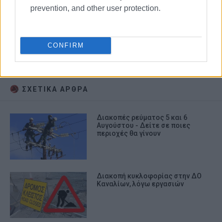
prevention, and other user protection.
CONFIRM
ΔΕΔΔΗΕ
ΣΧΕΤΙΚA AΡΘΡΑ
Διακοπές ρεύματος 5 και 6
Αυγούστου - Δείτε σε ποιες
περιοχές θα γίνουν
Διακοπή κυκλοφορίας στην ΔΟ
Καναλίων, λόγω εργασιών