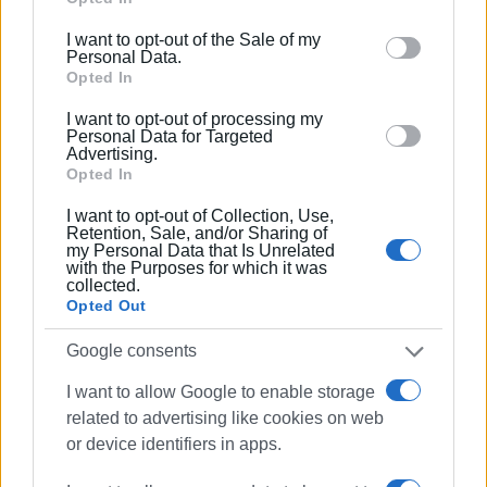
including but not limited to your visit or usage
I want to opt-out of the Sale of my
behaviour. You may click to grant or deny consent to
Personal Data.
Google and its third-party tags to use your data for
Opted In
below specified purposes in below Google consent
I want to opt-out of processing my
section.
Personal Data for Targeted
Advertising.
Opted In
I want to opt-out of Collection, Use,
Retention, Sale, and/or Sharing of
my Personal Data that Is Unrelated
with the Purposes for which it was
collected.
Opted Out
Ακολουθήστε το enimerosi στο
Facebook
Google consents
I want to allow Google to enable storage
Συνδρομητές στο e-paper
related to advertising like cookies on web
or device identifiers in apps.