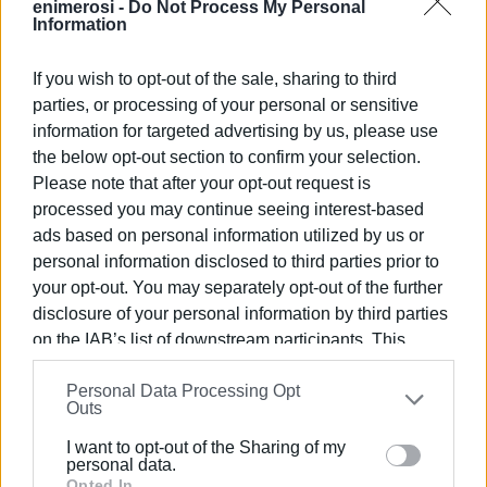
enimerosi -
Do Not Process My Personal
Information
If you wish to opt-out of the sale, sharing to third
parties, or processing of your personal or sensitive
information for targeted advertising by us, please use
the below opt-out section to confirm your selection.
Please note that after your opt-out request is
processed you may continue seeing interest-based
ΕΛΕΝΗ ΚΟΡΩΝΑΚΗ
ads based on personal information utilized by us or
Εργάζεται στις Εκδόσεις Ενημέρωση από το
personal information disclosed to third parties prior to
1990 σε θέσεις υψηλής ευθύνης. Ειδικεύεται στις
your opt-out. You may separately opt-out of the further
δημόσιες σχέσεις, το ελεύθερο και το
disclosure of your personal information by third parties
καλλιτεχνικό ρεπορτάζ.
on the IAB’s list of downstream participants. This
information may also be disclosed by us to third parties
Personal Data Processing Opt
on the
IAB’s List of Downstream Participants
that may
Outs
further disclose it to other third parties.
I want to opt-out of the Sharing of my
Please note that this website/app uses one or more
personal data.
Google services and may gather and store information
Opted In