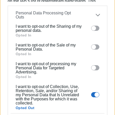
on the IAB’s list of downstream participants. This
υπηρέτησε και από τη θέση του γενικού
information may also be disclosed by us to third parties
γραμματέα στο δ.σ. επί οκτώ χρόνια. Πιστεύει
Personal Data Processing Opt
on the
IAB’s List of Downstream Participants
that may
Outs
πως η ισχυρότερη ιδιότητα του δημοσιογράφου
further disclose it to other third parties.
στην ενημέρωση είναι το ενδιαφέρον του για τα
I want to opt-out of the Sharing of my
Please note that this website/app uses one or more
κοινά και στην επικοινωνία η έντιμη και
personal data.
Google services and may gather and store information
Opted In
ανιδιοτελής διαμεσολάβηση.
including but not limited to your visit or usage
I want to opt-out of the Sale of my
behaviour. You may click to grant or deny consent to
Personal Data.
Google and its third-party tags to use your data for
Opted In
below specified purposes in below Google consent
I want to opt-out of processing my
section.
Personal Data for Targeted
Advertising.
Opted In
I want to opt-out of Collection, Use,
Retention, Sale, and/or Sharing of
my Personal Data that Is Unrelated
with the Purposes for which it was
collected.
Opted Out