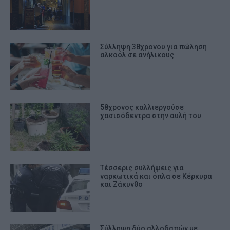
Σύλληψη 38χρονου για πώληση
αλκοόλ σε ανήλικους
58χρονος καλλιεργούσε
χασισόδεντρα στην αυλή του
Tέσσερις συλλήψεις για
ναρκωτικά και όπλα σε Κέρκυρα
και Ζάκυνθο
Σύλληψη δύο αλλοδαπών με