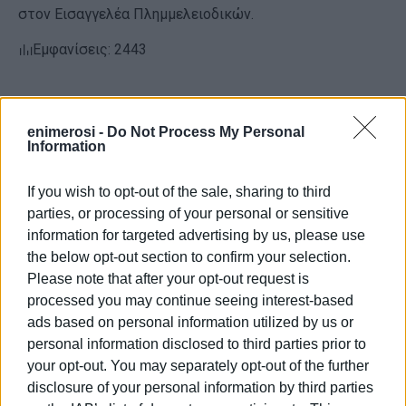
στον Εισαγγελέα Πλημμελειοδικών.
Εμφανίσεις: 2443
enimerosi -
Do Not Process My Personal
Information
If you wish to opt-out of the sale, sharing to third
parties, or processing of your personal or sensitive
information for targeted advertising by us, please use
ΓΙΩΡΓΟΣ ΚΑΤΣΑΪΤΗΣ
the below opt-out section to confirm your selection.
Είναι ο εκδότης - διευθυντής της Ενημέρωσης.
Please note that after your opt-out request is
Έχει σπουδάσει και εργαστεί ως μηχανικός και
processed you may continue seeing interest-based
ηλεκτρονικός. Δημοσιογραφεί από τις αρχές της
ads based on personal information utilized by us or
δεκαετίας του 1980. Έχει συνεργαστεί με σχεδόν
personal information disclosed to third parties prior to
όλες τις αθηναϊκές εφημερίδες. Διετέλεσε
your opt-out. You may separately opt-out of the further
πρόεδρος του Συνδέσμου Ημερησίων
disclosure of your personal information by third parties
Περιφερειακών Εφημερίδων, τον οποίον