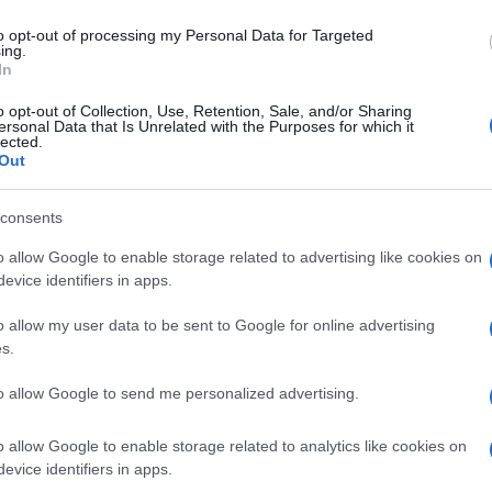
μ ΚΕΡΚΥΡΑΙΩΝ ΑΝΩ ΓΑΡΟΥΝΑ, ΚΑΤΩ ΓΑΡΟΥΝΑ,
to opt-out of processing my Personal Data for Targeted
Α ΚΑΣΤΕΛΛΑΝΩΝ ΜΕΣΗΣ
ing.
In
α για τη συντομότερη επανηλεκτροδότηση,
o opt-out of Collection, Use, Retention, Sale, and/or Sharing
ρώντας ότι σε όλη την προγραμματισμένη διάρκεια
ersonal Data that Is Unrelated with the Purposes for which it
lected.
Out
consents
o allow Google to enable storage related to advertising like cookies on
evice identifiers in apps.
o allow my user data to be sent to Google for online advertising
s.
εις Ενημέρωση από το 1990 σε θέσεις υψηλής
to allow Google to send me personalized advertising.
στις δημόσιες σχέσεις, το ελεύθερο και το
ζ.
o allow Google to enable storage related to analytics like cookies on
evice identifiers in apps.