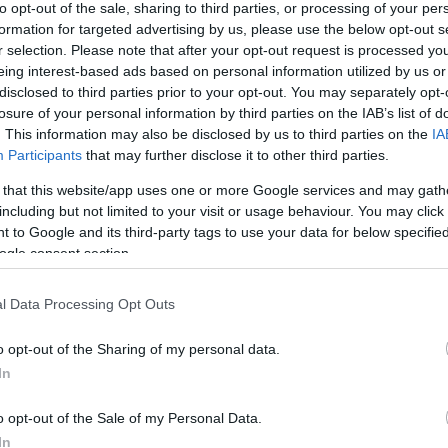
to opt-out of the sale, sharing to third parties, or processing of your per
formation for targeted advertising by us, please use the below opt-out s
r selection. Please note that after your opt-out request is processed y
καθημερινά έργα συντήρησης, ενίσχυσης ή
eing interest-based ads based on personal information utilized by us or
οσωρινές διακοπές της ηλεκτροδότησης.
disclosed to third parties prior to your opt-out. You may separately opt-
losure of your personal information by third parties on the IAB’s list of
ς σας και να ελαχιστοποιηθεί η όχλησή σας, στον
. This information may also be disclosed by us to third parties on the
IA
για τις περιοχές και τις ώρες προγραμματισμένων
Participants
that may further disclose it to other third parties.
 that this website/app uses one or more Google services and may gath
00 μμ ΠΑΓΟΙ
including but not limited to your visit or usage behaviour. You may click 
 to Google and its third-party tags to use your data for below specifi
00 μμ ΡΙΓΓΛΑΔΕΣ
ogle consent section.
0 μμ ΝΗΣΑΚΙ
l Data Processing Opt Outs
ΑΘΑΝΑΣΙΟΣ, ΚΕΝΤΡΟ ΥΓΕΙΑΣ, ΜΕΣΣΑΡΙΑ,
o opt-out of the Sharing of my personal data.
ΕΡΝΩΝ, ΑΓ.ΠΑΡΑΣΚΕΥΗ ΚΑΡΟΥΣΑΔΩΝ, ΑΓ.ΙΩΑΝΝΗΣ
In
ΡΟΔΑΣ
o opt-out of the Sale of my Personal Data.
ΡΙΓΓΛΑΔΕΣ
In