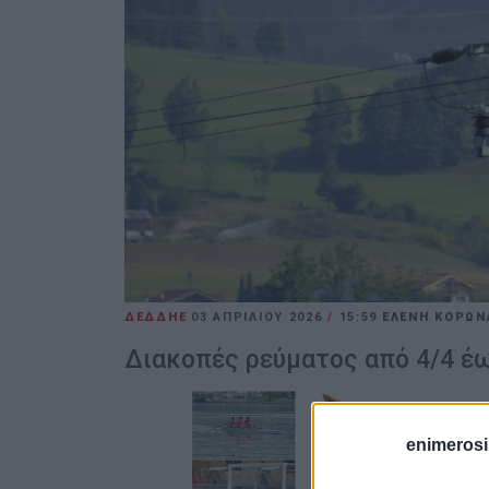
ΔΕΔΔΗΕ
03 ΑΠΡΙΛΊΟΥ 2026
/
15:59
ΕΛΕΝΗ ΚΟΡΩΝ
Διακοπές ρεύματος από 4/4 έως
enimerosi