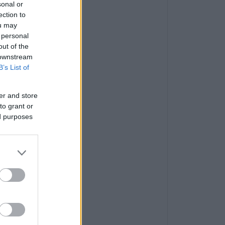
sonal or
ection to
ou may
 personal
out of the
 downstream
B’s List of
er and store
to grant or
ed purposes