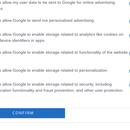
o allow my user data to be sent to Google for online advertising
s.
to allow Google to send me personalized advertising.
o allow Google to enable storage related to analytics like cookies on
evice identifiers in apps.
εις Ενημέρωση από το 1990 σε θέσεις υψηλής
o allow Google to enable storage related to functionality of the website
στις δημόσιες σχέσεις, το ελεύθερο και το
ζ.
o allow Google to enable storage related to personalization.
o allow Google to enable storage related to security, including
cation functionality and fraud prevention, and other user protection.
CONFIRM