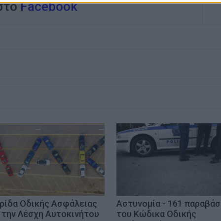
 στο
Facebook
ρίδα Οδικής Ασφάλειας
Αστυνομία - 161 παραβάσ
 την Λέσχη Αυτοκινήτου
του Κώδικα Οδικής