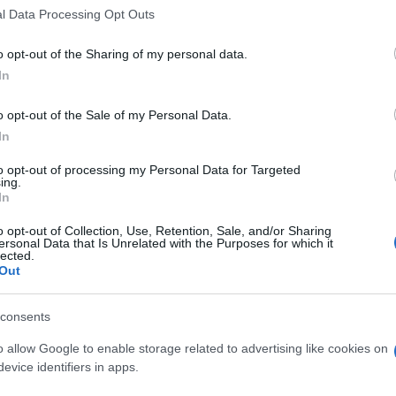
γηση και όλα όσα μας απασχολούν στον δρόμο.
l Data Processing Opt Outs
να χαιρόμαστε τη βόλτα μας με ασφάλεια.
o opt-out of the Sharing of my personal data.
In
ς.
o opt-out of the Sale of my Personal Data.
In
κή!
to opt-out of processing my Personal Data for Targeted
ηψη και τον σωστό τρόπο να στεκόμαστε δίπλα στα
ing.
In
o opt-out of Collection, Use, Retention, Sale, and/or Sharing
ersonal Data that Is Unrelated with the Purposes for which it
lected.
πό τον ΘΑΝΑΣΗ ΧΟΥΝΤΡΑ, εκπρόσωπο του Riding
Out
consents
 παιδιών μας είναι υπόθεση που μας ενώνει όλους.
o allow Google to enable storage related to advertising like cookies on
evice identifiers in apps.