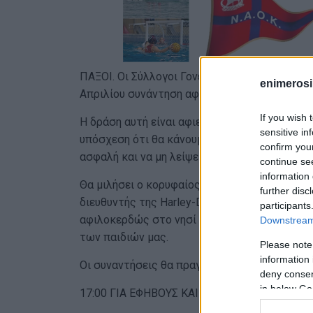
ΠΑΞΟΙ. Οι Σύλλογοι Γονέων & Κηδεμόνων τω
enimerosi
Απριλίου συνάντηση αφιερωμένη στην ασφάλε
If you wish 
Η δράση αυτή είναι αφιερωμένη στη μνήμη του
sensitive in
υπόσχεση ότι θα κάνουμε ό,τι περνάει από το
confirm you
ασφαλή και να μη λείψει ποτέ ξανά κανείς απ
continue se
information 
Θα μιλήσει ο κορυφαίος εκπαιδευτής οδικής
further disc
διευθυντής της Harley-Davidson (Όμιλος FAIS)
participants
αφιλοκερδώς στο νησί μας για να προσφέρει 
Downstream 
των παιδιών μας.
Please note
information 
Οι συναντήσεις θα πραγματοποιηθούν στην Α
deny consent
in below Go
17:00 ΓΙΑ ΕΦΗΒΟΥΣ ΚΑΙ ΝΕΟΥΣ