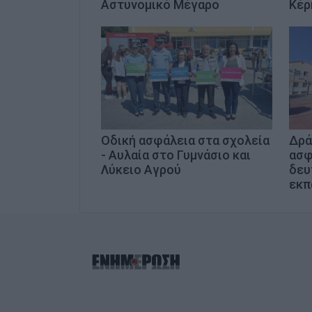
Αστυνομικό Μέγαρο
Κέρ
Οδική ασφάλεια στα σχολεία
Δρά
- Αυλαία στο Γυμνάσιο και
ασφ
Λύκειο Αγρού
δευ
εκπ