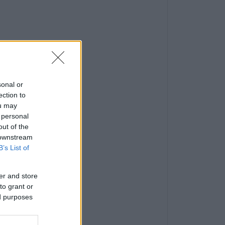
sonal or
ection to
ou may
 personal
out of the
 downstream
B’s List of
er and store
to grant or
ed purposes