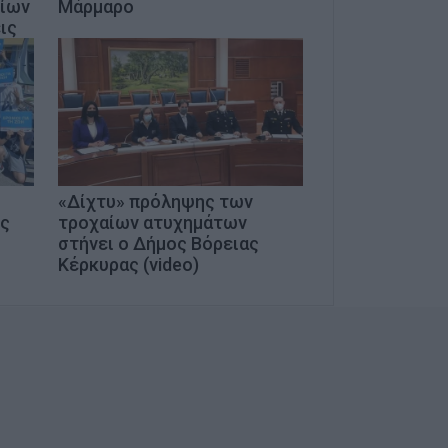
οίων
Μάρμαρο
ις
«Δίχτυ» πρόληψης των
ης
τροχαίων ατυχημάτων
στήνει ο Δήμος Βόρειας
Κέρκυρας (video)