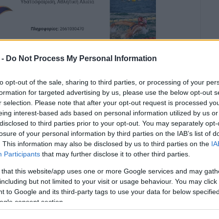
ν Σχολείων των Παξών διοργανώνουν το Σάββατο 25
 -
Do Not Process My Personal Information
ια και την προστασία όλων μας.
to opt-out of the sale, sharing to third parties, or processing of your per
 μαθητή μας, Έρι, που χάθηκε πρόσφατα – ως μια
formation for targeted advertising by us, please use the below opt-out s
 χέρι μας ώστε τα παιδιά μας να παραμένουν
r selection. Please note that after your opt-out request is processed y
ό κοντά μας.
eing interest-based ads based on personal information utilized by us or
disclosed to third parties prior to your opt-out. You may separately opt-
 ασφάλειας Κώστας Καλαντζόπουλος, εμπορικός
losure of your personal information by third parties on the IAB’s list of
, ο οποίος, με βαθιά ενσυναίσθηση, έρχεται
. This information may also be disclosed by us to third parties on the
IA
τις γνώσεις και την εμπειρία του στην προστασία
Participants
that may further disclose it to other third parties.
 that this website/app uses one or more Google services and may gath
including but not limited to your visit or usage behaviour. You may click 
ίθουσα Πολλαπλών Χρήσεων του Σχολείου, ως εξής:
 to Google and its third-party tags to use your data for below specifi
ogle consent section.