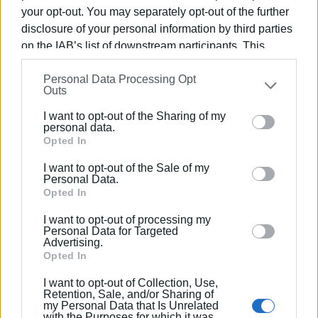
φορέων της εκπαίδευσης να συμβάλλουν στη σωστή
your opt-out. You may separately opt-out of the further
ενημέρωση και ευαισθητοποίηση των μαθητών σε
disclosure of your personal information by third parties
θέματα οδικής παιδείας και κυκλοφοριακής αγωγής. «Η
on the IAB’s list of downstream participants. This
ασφάλεια των παιδιών και η πρόληψη των ατυχημάτων
information may also be disclosed by us to third parties
θα πρέπει να αποτελεί τη βασική προτεραιότητας της
Personal Data Processing Opt
on the
IAB’s List of Downstream Participants
that may
Outs
εκπαίδευσης, καθώς τα παιδιά είναι οι πιο ευπαθείς
further disclose it to other third parties.
χρήστες του οδικού δικτύου και εκτίθενται
I want to opt-out of the Sharing of my
Please note that this website/app uses one or more
περισσότερο σε κίνδυνο από τους ενήλικες», δήλωσε ο
personal data.
Google services and may gather and store information
Opted In
ίδιος.
including but not limited to your visit or usage
I want to opt-out of the Sale of my
behaviour. You may click to grant or deny consent to
88 διαλέξεις
Personal Data.
Google and its third-party tags to use your data for
Opted In
below specified purposes in below Google consent
Σύμφωνα με τον
Εκπρόσωπο Τύπου της Γενικής
I want to opt-out of processing my
section.
Περιφερειακής Αστυνομικής Διεύθυνσης Ιονίων
Personal Data for Targeted
Advertising.
Νήσων Θεόφιλο Μελεγγίδη
, η τροχονομική
Opted In
αστυνόμευση αποτελεί για την ΕΛΑΣ έναν από τους
βασικούς στόχους όσον αφορά τη στρατηγική
I want to opt-out of Collection, Use,
Retention, Sale, and/or Sharing of
προτεραιότητα της ασφάλειας στην πόλη και στη χώρα
my Personal Data that Is Unrelated
ευρύτερα και περιλαμβάνεται στο στρατηγικό και
with the Purposes for which it was