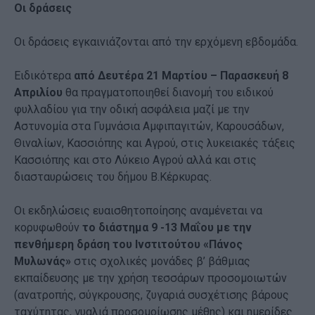
Οι δράσεις
Οι δράσεις εγκαινιάζονται από την ερχόμενη εβδομάδα.
Ειδικότερα
από Δευτέρα 21 Μαρτίου – Παρασκευή 8
Απριλίου
θα πραγματοποιηθεί διανομή του ειδικού
φυλλαδίου για την οδική ασφάλεια μαζί με την
Αστυνομία στα Γυμνάσια Αμφιπαγιτών, Καρουσάδων,
Θιναλίων, Κασσιόπης και Αγρού, στις λυκειακές τάξεις
Κασσιόπης και στο Λύκειο Αγρού αλλά και στις
διασταυρώσεις του δήμου Β.Κέρκυρας.
Οι εκδηλώσεις ευαισθητοποίησης αναμένεται να
κορυφωθούν
το διάστημα 9 -13 Μαΐου με την
πενθήμερη δράση του Ινστιτούτου «Πάνος
Μυλωνάς»
στις σχολικές μονάδες β’ βάθμιας
εκπαίδευσης με την χρήση τεσσάρων προσομοιωτών
(ανατροπής, σύγκρουσης, ζυγαριά συσχέτισης βάρους
ταχύτητας, γυαλιά προσομοίωσης μέθης) και ημερίδες