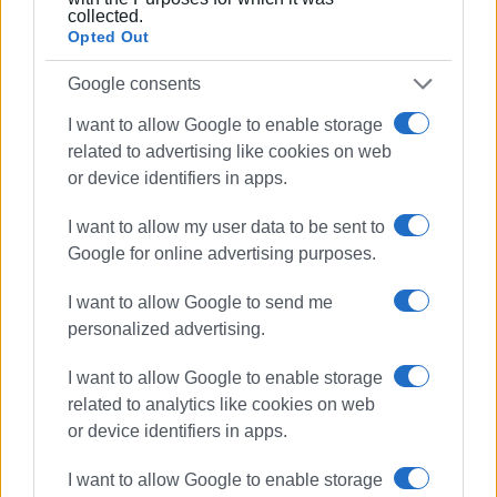
collected.
επιχειρησιακό πρόγραμμα της ΕΛΑΣ για τα έτη 2021-
Opted Out
2025.
Google consents
Πρόσθεσε δε ότι τα τελευταία τρία έτη, παρά την
I want to allow Google to enable storage
πανδημία, πραγματοποιήθηκαν 88 διαλέξεις σε σχολεία
related to advertising like cookies on web
της Κέρκυρας όλων των βαθμίδων, όπου ενημερώθηκαν
or device identifiers in apps.
πάνω από 1.000 μαθητές σε θέματα οδικής ασφάλειας.
I want to allow my user data to be sent to
Τέλος, το μήνυμα ότι η οδική ασφάλεια είναι θέμα
Google for online advertising purposes.
παιδείας και πολιτισμού και δεν πρέπει να λείπει από
ένα πολιτισμένο νησί όπως η Κέρκυρα, έστειλε
ο
I want to allow Google to send me
Διοικητής της Πυροσβεστικής Νίκος Κολοβός.
personalized advertising.
Το Ινστιτούτο «Πάνος Μυλωνάς»
I want to allow Google to enable storage
related to analytics like cookies on web
Το Ελληνικό Ινστιτούτο Έρευνας και Εκπαίδευσης για
or device identifiers in apps.
την Οδική Ασφάλεια και την Πρόληψη και Μείωση των
τροχαίων ατυχημάτων «Πάνος Μυλωνάς»(ΙΟΑΣ)
I want to allow Google to enable storage