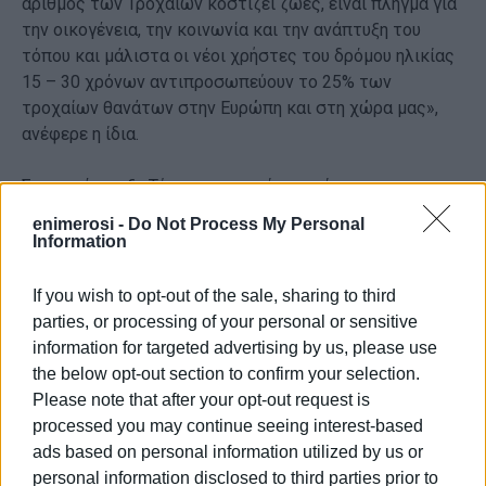
αριθμός των Τροχαίων κοστίζει ζωές, είναι πλήγμα για
την οικογένεια, την κοινωνία και την ανάπτυξη του
τόπου και μάλιστα οι νέοι χρήστες του δρόμου ηλικίας
15 – 30 χρόνων αντιπροσωπεύουν το 25% των
τροχαίων θανάτων στην Ευρώπη και στη χώρα μας»,
ανέφερε η ίδια.
Στη συνέντευξη Τύπου συμμετείχαν επίσης
ο
Περιφερειακός Διευθυντής Εκπαίδευσης Πέτρος
enimerosi -
Do Not Process My Personal
Αγγελόπουλος, ο Διοικητής της Πυροσβεστικής
Information
Κέρκυρας Νίκος Κολοβός και ο Εκπρόσωπος Τύπου
της Αστυνομικής Διεύθυνσης Κέρκυρας Θεόφιλος
If you wish to opt-out of the sale, sharing to third
Μελεγγίδης.
parties, or processing of your personal or sensitive
information for targeted advertising by us, please use
Προτεραιότητα
the below opt-out section to confirm your selection.
Please note that after your opt-out request is
Από την πλευρά του ο
Περιφερειακός Διευθυντής
processed you may continue seeing interest-based
Εκπαίδευσης Ιονίων Νήσων Πέτρος Αγγελόπουλος
ads based on personal information utilized by us or
τόνισε ότι είναι υποχρέωση όλων των εμπλεκομένων
personal information disclosed to third parties prior to