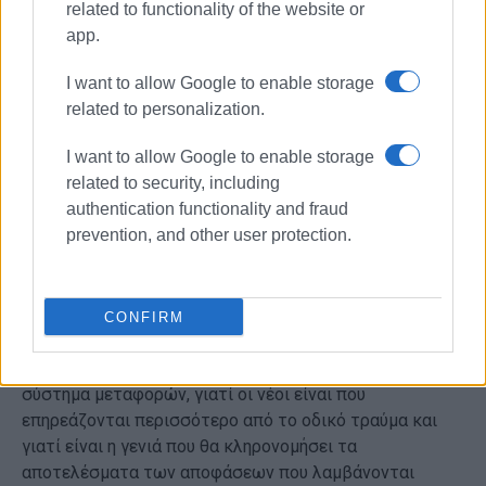
συστάθηκε στις 12 Μαΐου 2005.
related to functionality of the website or
app.
Αφορμή αποτέλεσε η τραγική απώλεια του Πάνου
Μυλωνά , τεταρτοετή φοιτητή του Τμήματος
I want to allow Google to enable storage
Μηχανολόγων και Αεροναυπηγών Μηχανικών του
related to personalization.
Πανεπιστημίου Πατρών και συντάκτη του ειδικού
I want to allow Google to enable storage
Τύπου του αυτοκινήτου, που έχασε τη ζωή του σε ηλικία
related to security, including
22 ετών, ενώ πήγαινε να παρακολουθήσει τα μαθήματά
authentication functionality and fraud
του στην Πάτρα.
prevention, and other user protection.
Όπως τόνισε
η μητέρα του, κ. Δανέλλη – Μυλωνά
,
είναι πολύ σημαντικό για το ΙΟΑΣ αυτές τις ημέρες να
γίνονται δράσεις που θα σώσουν ζωές και θα
CONFIRM
διαμορφώσουν μια κουλτούρα οδικής παιδείας. «Είναι
πολύ σημαντικό να διαμορφωθεί ένα μελλοντικό
σύστημα μεταφορών, γιατί οι νέοι είναι που
επηρεάζονται περισσότερο από το οδικό τραύμα και
γιατί είναι η γενιά που θα κληρονομήσει τα
αποτελέσματα των αποφάσεων που λαμβάνονται