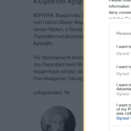
Κλιμακίου Αχαράβης και ο Διοι
information 
deny consent
ΚΕΡΚΥΡΑ. Βιωματικές δράσεις για την οδική 
in below Go
Ινστιτούτο Οδικής Ασφάλειας ΙΟΑΣ «Πάνος Μ
Ιονίων Νήσων, η Γενική Περιφερειακή Αστυνο
Persona
Πυροσβεστική Διοίκηση Ιονίων Νήσων, την Τ
Αχαράβη.
I want t
Opted 
Τον προσομειωτή ανατροπής «δοκίμασαν» το 
του Πυροσβεστικού Κλιμακίου Αχαράβης και ο
I want t
συμμετείχαν επίσης αστυνομικοί του ΑΤ Βόρε
Opted 
Παντελεήμονος Γιάννης Κοσκινάς.
I want 
Advertis
Εμφανίσεις: 96
Opted 
I want t
of my P
ΕΛΕΝΗ ΚΟΡΩΝΑΚΗ
was col
Opted 
Εργάζεται στις Εκδόσ
ευθύνης. Ειδικεύεται 