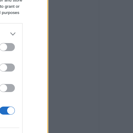
to grant or
ed purposes