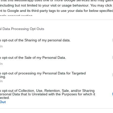
κητής του κλιμακίου κ. Αυλωνίτης.
including but not limited to your visit or usage behaviour. You may click 
 to Google and its third-party tags to use your data for below specifi
ασφάλεια από τον Δήμο Βόρειας Κέρκυρας, το
ogle consent section.
υλωνάς», η Περιφερειακή Διεύθυνση Εκπαίδευσης
μική Διεύθυνση Ιονίων Νήσων και η Περιφερειακή
l Data Processing Opt Outs
ετάρτη 11 Μαΐου στο Γυμνάσιο Θιναλίου στην
o opt-out of the Sharing of my personal data.
In
διδακτικό προσωπικό, οι μαθητές, οι πυροσβέστες
 Διοικητής του κλιμακίου κ. Αυλωνίτης. Στη δράση
o opt-out of the Sale of my Personal Data.
ιας Κέρκυρας και ο πρόεδρος της κοινότητας Αγίου
In
to opt-out of processing my Personal Data for Targeted
ing.
In
o opt-out of Collection, Use, Retention, Sale, and/or Sharing
ersonal Data that Is Unrelated with the Purposes for which it
lected.
Out
εις Ενημέρωση από το 1990 σε θέσεις υψηλής
στις δημόσιες σχέσεις, το ελεύθερο και το