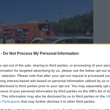
 -
Do Not Process My Personal Information
to opt-out of the sale, sharing to third parties, or processing of your per
formation for targeted advertising by us, please use the below opt-out s
r selection. Please note that after your opt-out request is processed y
eing interest-based ads based on personal information utilized by us or
στα σχολεία - Αχαράβη
disclosed to third parties prior to your opt-out. You may separately opt-
ΟΡΩΝΑΚΗ
losure of your personal information by third parties on the IAB’s list of
. This information may also be disclosed by us to third parties on the
IA
δοκίμασαν» το διδακτικό
Participants
that may further disclose it to other third parties.
ροσβέστες του Πυροσβεστικού
 that this website/app uses one or more Google services and may gath