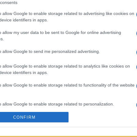
consents
ζ.
o allow Google to enable storage related to advertising like cookies on
evice identifiers in apps.
o allow my user data to be sent to Google for online advertising
 στο
Facebook
s.
to allow Google to send me personalized advertising.
o allow Google to enable storage related to analytics like cookies on
evice identifiers in apps.
σχολεία
Δήμος Βόρειας Κέρκυρας
o allow Google to enable storage related to functionality of the website
o allow Google to enable storage related to personalization.
CONFIRM
o allow Google to enable storage related to security, including
cation functionality and fraud prevention, and other user protection.