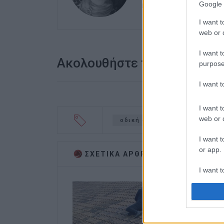
Google 
καλλιτεχνικό ρεπορτά
I want t
web or d
I want t
Ακολουθήστε το enimerosi
purpose
I want 
I want t
web or d
οδική ασφάλεια
δράσεις
I want t
or app.
ΣΧΕΤΙΚA AΡΘΡΑ
I want t
I want t
authenti