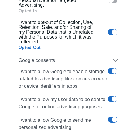
Personal Data for Targeted
Advertising.
για την Παλιά Πόλη της Κέρκυρας χρηματοδοτείται από
Opted In
Πρόγραμμα Δημοσίων Επενδύσεων (ΠΔΕ) – Εθνικοί
Πόροι ποσού 480.000 € και προβλέπεται να
I want to opt-out of Collection, Use,
Retention, Sale, and/or Sharing of
ολοκληρωθεί στους επόμενους μήνες.
my Personal Data that Is Unrelated
with the Purposes for which it was
collected.
Opted Out
Google consents
Εμφανίσεις: 151
I want to allow Google to enable storage
related to advertising like cookies on web
or device identifiers in apps.
I want to allow my user data to be sent to
Google for online advertising purposes.
I want to allow Google to send me
personalized advertising.
ΕΛΕΝΗ ΚΟΡΩΝΑΚΗ