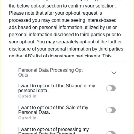
στόχο την πληρέστερη κατάσταση της εικόνας της
the below opt-out section to confirm your selection.
πόλης με σκοπό την προστασία της πολιτιστικής
Please note that after your opt-out request is
κληρονομιάς. Προς τον σκοπό αυτό εκπονήθηκαν 1500
processed you may continue seeing interest-based
καρτέλες απογραφής για κάθε κτήριο ή στοιχείο της
ads based on personal information utilized by us or
Παλιάς Πόλης.
personal information disclosed to third parties prior to
your opt-out. You may separately opt-out of the further
Πιο συγκεκριμένα, σε κάθε καρτέλα καταγράφονται
disclosure of your personal information by third parties
πληροφορίες για τα ιστορικά, μορφολογικά και
on the IAB’s list of downstream participants. This
τυπολογικά χαρακτηριστικά (όπως: φωτογραφίες,
information may also be disclosed by us to third parties
διεύθυνση, αριθμός ορόφων, χρονολόγηση, χρήση, υλικά
Personal Data Processing Opt
on the
IAB’s List of Downstream Participants
that may
Outs
κατασκευής, κατάσταση διατήρησης, παθολογία-
further disclose it to other third parties.
προσθήκες-αλλοιώσεις…κλπ) καθώς και η
I want to opt-out of the Sharing of my
Please note that this website/app uses one or more
personal data.
φωτογραφική τεκμηρίωση του κάθε κτηρίου,
Google services and may gather and store information
Opted In
προκειμένου να προσδιοριστεί ο βαθμός προστασίας
including but not limited to your visit or usage
του σε κατηγορίες (όπως: απόλυτη προστασία,
I want to opt-out of the Sale of my
behaviour. You may click to grant or deny consent to
Personal Data.
προστασία κελύφους κλπ.), σε συνεργασία με τις
Google and its third-party tags to use your data for
Opted In
αρμόδιες υπηρεσίες του ΥΠΠΟΑ.
below specified purposes in below Google consent
I want to opt-out of processing my
section.
Αξίζει να σημειωθεί ότι η Ειδική Πολεοδομική Μελέτη