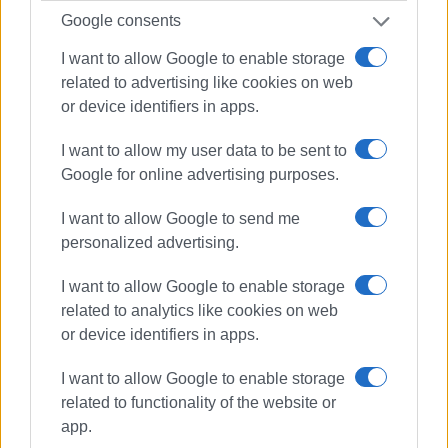
μελέτης. Η δυσκολία αυτή εμφανίστηκε αρχές
Google consents
καλοκαιριού. Ο εργολάβος ενημέρωσε την Περιφέρεια,
εμείς την ΔΕΥΑΚ και αναμένουμε αυτή τη στιγμή να
I want to allow Google to enable storage
έχουμε μια εικόνα», ανέφερε στην «Ε» ο κ.
related to advertising like cookies on web
Ορφανουδάκης.
or device identifiers in apps.
Στο μεταξύ όμως οι κακοκαιρίες του χειμώνα είναι προ
I want to allow my user data to be sent to
των πυλών και οι κάτοικοι και οι επαγγελματίες
Google for online advertising purposes.
προσεύχονται να μην βρεθούν για πολλοστή φορά
I want to allow Google to send me
αντιμέτωποι με τα γνωστά πλημμυρικά φαινόμενα.
personalized advertising.
Εμφανίσεις: 86
I want to allow Google to enable storage
related to analytics like cookies on web
Ακολουθήστε το enimerosi στο
Facebook
or device identifiers in apps.
I want to allow Google to enable storage
Συνδρομητές στο e-paper
related to functionality of the website or
app.