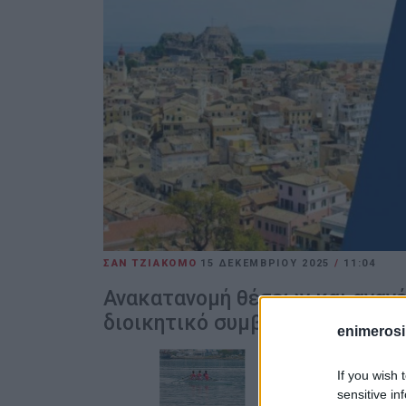
ΣΑΝ ΤΖΙΑΚΟΜΟ
15 ΔΕΚΕΜΒΡΊΟΥ 2025
/
11:04
Ανακατανομή θέσεων και αναν
διοικητικό συμβούλιο.
enimerosi
If you wish 
sensitive in