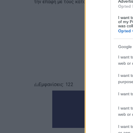
Advertis
την επαφή με τους κατοίκους, τους φορείς τη
Opted 
I want t
of my P
was col
Opted 
Google 
I want t
web or d
I want t
purpose
Εμφανίσεις: 122
I want 
I want t
web or d
I want t
or app.