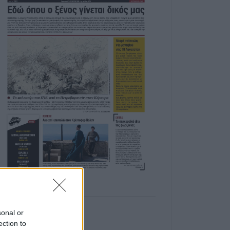
sonal or
ection to