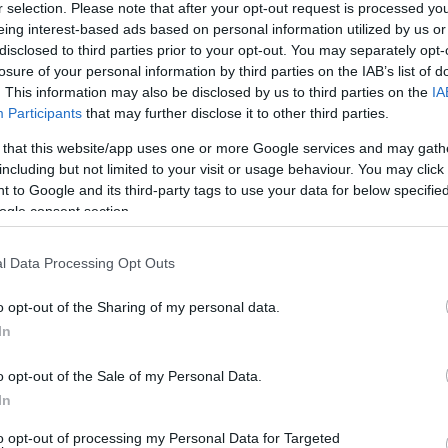
r selection. Please note that after your opt-out request is processed y
eing interest-based ads based on personal information utilized by us or
disclosed to third parties prior to your opt-out. You may separately opt-
losure of your personal information by third parties on the IAB’s list of
κε στον Πολιτιστικό –Εξωραϊστικό Σύλλογο
. This information may also be disclosed by us to third parties on the
IA
της 4 Δεκεμβρίου 2025.
Participants
that may further disclose it to other third parties.
ση σε σώμα του νέου ΔΣ ως εξής: Πρόεδρος:
 that this website/app uses one or more Google services and may gath
including but not limited to your visit or usage behaviour. You may click 
ζωνάκη Κουρκούλου, Γραμματέας: Ιωάννα
 to Google and its third-party tags to use your data for below specifi
ρετή Καρδόνα.
Αναπληρωματικά μέλη:
Κώστας
ogle consent section.
χαριστίες του προς όλα τα μέλη του Συλλόγου για
l Data Processing Opt Outs
ου επέδειξαν στη διαδικασία των εκλογών. Η
o opt-out of the Sharing of my personal data.
και δέσμευση για τη συνέχιση ενός έργου που έχει
In
ση της πολιτιστικής ζωής της κοινότητας και της
o opt-out of the Sale of my Personal Data.
In
διάθεση συνεργασίας, το νέο ΔΣ του Συλλόγου
σεων, εκδηλώσεων και συνεργασιών, ενισχύοντας
to opt-out of processing my Personal Data for Targeted