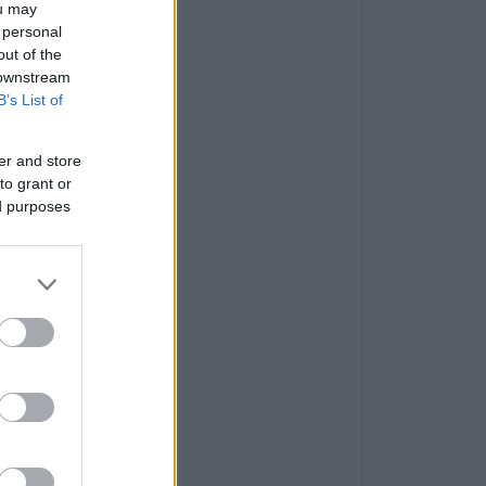
ou may
 personal
out of the
 downstream
B’s List of
er and store
to grant or
ed purposes