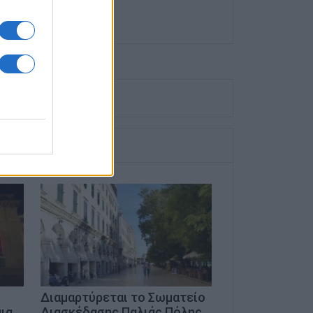
Διαμαρτύρεται το Σωματείο
ια
Διασκέδασης Παλιάς Πόλης