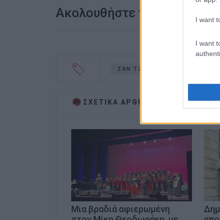
Ακολουθήστε το enimerosi
I want t
I want t
authenti
ΣΑΝ ΤΖΙΑΚΟΜΟ
ΣΧΕΤΙΚA AΡΘΡΑ
Μια βραδιά αφιερωμένη
Δημ
στον Μίκη Θεοδωράκη, με
απο