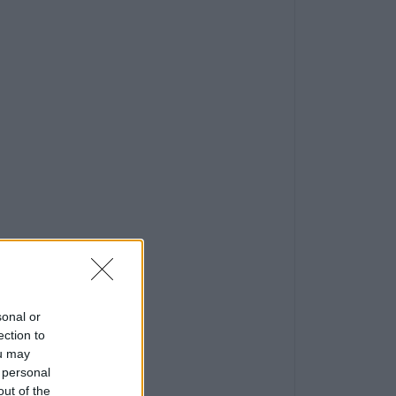
sonal or
ection to
ou may
 personal
out of the