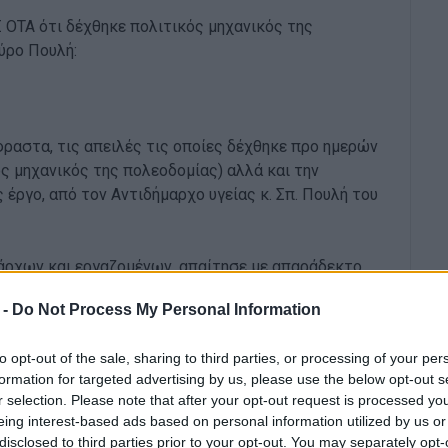
 ΟΤΑ ότι δέχθηκε πολιτικός μηχανικός της
ύρο Πουλή:
ραστα, τις απειλές τις οποίες δέχθηκε προ ημερών
ς μηχανικός της πολεοδομίας) αλλά και την
ργο, από τον Αντιδήμαρχο υγείας κ. Σπ. Πουλή του
άρχων και εργαζομένων, απαίτησε με απαράδεκτο
νικό να αποσύρει το υπηρεσιακό πόρισμα το οποίο
 -
Do Not Process My Personal Information
της. Το πλαίσιο αυτό αφορούσε διεξαγωγή αυτοψίας
 των χώρων εργασίας στο Παλιό Δημαρχείο, μετά
to opt-out of the sale, sharing to third parties, or processing of your per
 San Giacomo προς στην υπηρεσία της
formation for targeted advertising by us, please use the below opt-out s
r selection. Please note that after your opt-out request is processed y
eing interest-based ads based on personal information utilized by us or
ος την συνάδελφο μηχανικό ξεστόμισε και διάφορα
disclosed to third parties prior to your opt-out. You may separately opt-