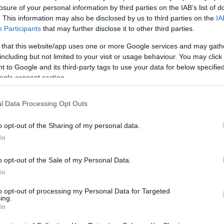
όγους πολιτικής εμμονής ενάντια στη δημοτική
losure of your personal information by third parties on the IAB’s list of
 συμβασιούχος θα είχες άλλη δυσμενή αντιμετώπιση»
. This information may also be disclosed by us to third parties on the
IA
Participants
that may further disclose it to other third parties.
αρχος !)
 that this website/app uses one or more Google services and may gath
την αυτοψία της μηχανικού της Πολεοδομίας,
including but not limited to your visit or usage behaviour. You may click 
ρο πενταετίας έκθεση ακαταλληλότητας (2017)
 to Google and its third-party tags to use your data for below specifi
 Κέρκυρας, καθώς και έγγραφα (του 2015 και
ogle consent section.
 του κινδύνου.
Στο πόρισμα περιγράφονται
φιστάμενης κατάστασης στους χώρους και της
l Data Processing Opt Outs
o opt-out of the Sharing of my personal data.
μπορεί να αντιληφθεί το βάρος της πολιτικής
In
πωμίζεται (και η σημερινή) δημοτική αρχή, για την
o opt-out of the Sale of my Personal Data.
(ηλεκτρο-μηχανολογικός εξοπλισμός - πυρασφάλεια
In
φτουν - αποχετευτικό - εγκαταστάσεις υγιεινής
to opt-out of processing my Personal Data for Targeted
ing.
In
και ξανά, είναι φανερό ότι και το παραπάνω
λαμβανόμενης αυθαιρεσίας από πλευράς