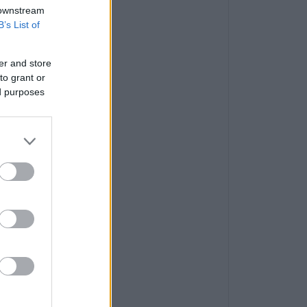
 downstream
B’s List of
er and store
to grant or
ed purposes