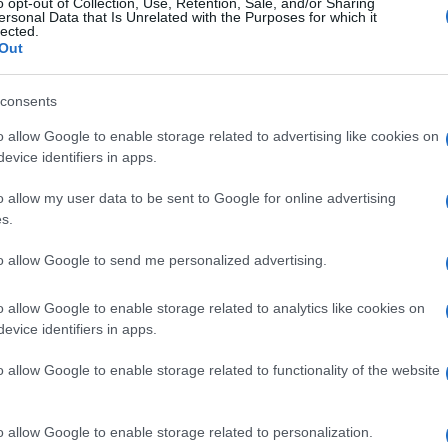
o opt-out of Collection, Use, Retention, Sale, and/or Sharing
ersonal Data that Is Unrelated with the Purposes for which it
δέλφους οι οποίοι "όλως τυχαίως",
lected.
Σ-ΟΤΑ στα πλαίσια της νόμιμης συνδικαλιστικής
Out
ακίνηση και παράνομη περικοπή αποδοχών του
 αδικαιολόγητη μετακίνηση Προϊσταμένης Τμήματος
consents
.).
o allow Google to enable storage related to advertising like cookies on
evice identifiers in apps.
ταση της συναδέλφου μηχανικού η οποία νόμιμα
o allow my user data to be sent to Google for online advertising
ν
, το οποίο της ανέθεσε η υπηρεσία της.
s.
τούν οι χώροι εργασίας στο
ους
, πριν θρηνήσουμε κι άλλους εργαζόμενους που
to allow Google to send me personalized advertising.
και τραυματιών των ΟΤΑ, κατά την διάρκεια της
α ..."στο κακό μας το ριζικό και στη κακιά την
o allow Google to enable storage related to analytics like cookies on
evice identifiers in apps.
o allow Google to enable storage related to functionality of the website
ικής αρχής, σχέδιο πολεοδομικού - τεχνικού
ίρια - υπηρεσίες και χώρους εργασίας. Να
ές παρεμβάσεις αποκατάστασης και
o allow Google to enable storage related to personalization.