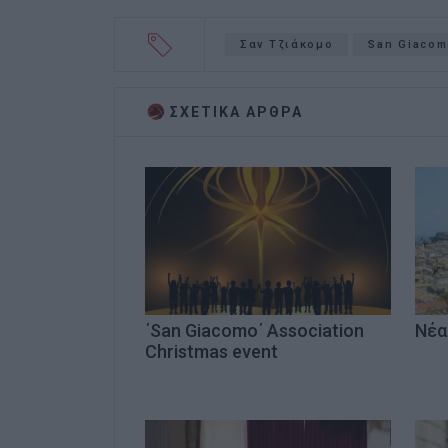
Σαν Τζιάκομο
San Giaco
ΣΧΕΤΙΚA AΡΘΡΑ
΄San Giacomo΄ Association
Νέα
Christmas event