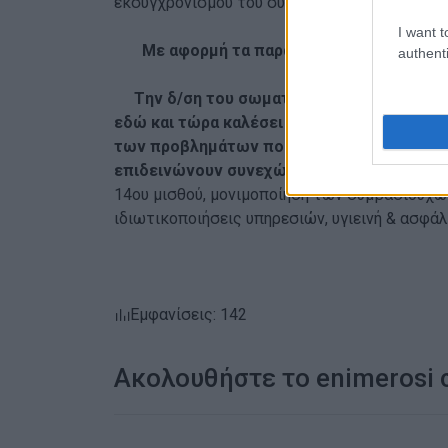
εκσυγχρονισμού του συνόλου των υποδομών.
I want t
Με αφορμή τα παραπάνω, καλούμε:
authenti
T
ην δ/ση του σωματείου εργαζομένων ΟΤ
εδώ και τώρα καλέσει Γενική Συνέλευση γ
των προβλημάτων που η αντιλαϊκή πολιτι
επιδεινώνουν συνεχώς τη ζωή μας.
(Επανα
14ου μισθού, μονιμοποίηση των συμβασιούχω
ιδιωτικοποιήσεις υπηρεσιών, υγιεινή & ασφάλ
Εμφανίσεις: 142
Ακολουθήστε το enimerosi