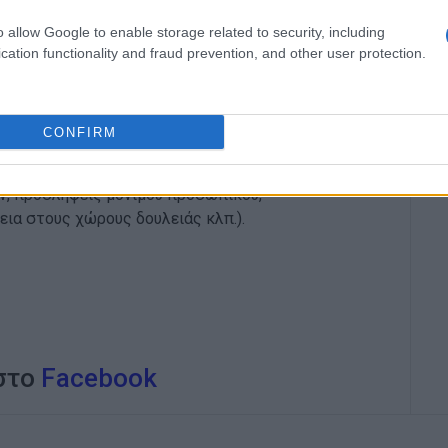
o allow Google to enable storage related to security, including
cation functionality and fraud prevention, and other user protection.
Α ν. Κέρκυρας να αναλάβει τις ευθύνες της και
ια λήψη αγωνιστικών αποφάσεων για το σύνολο
CONFIRM
κή κυβερνήσεων - δημοτικών αρχών
φορά μισθολογικών απωλειών, επαναφορά 13ου –
ν, προσλήψεις μόνιμου προσωπικού,
εια στους χώρους δουλειάς κλπ.).
 στο
Facebook