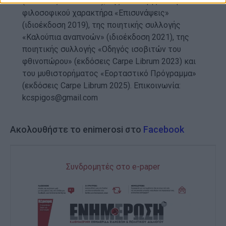
(εκδόσεις ΑΛΔΕ 2018), της συλλογής δοκιμίων
φιλοσοφικού χαρακτήρα «Επισυνάψεις»
(ιδιοέκδοση 2019), της ποιητικής συλλογής
«Καλούπια αναπνοών» (ιδιοέκδοση 2021), της
ποιητικής συλλογής «Οδηγός ισοβιτών του
φθινοπώρου» (εκδόσεις Carpe Librum 2023) και
του μυθιστορήματος «Εορταστικό Πρόγραμμα»
(εκδόσεις Carpe Librum 2025). Επικοινωνία:
kcspigos@gmail.com
Ακολουθήστε το enimerosi στο
Facebook
Συνδρομητές στο e-paper