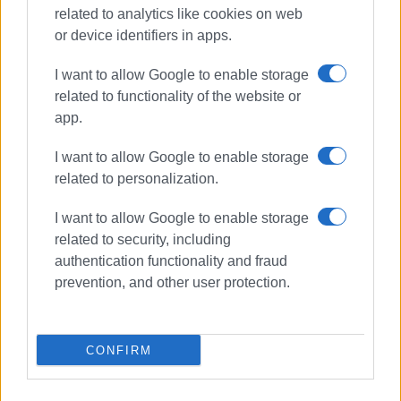
related to analytics like cookies on web
Ο Κωνσταντίνος Χρ. Σπίγγος γεννήθηκε το 1971
or device identifiers in apps.
στον Πειραιά, μεγάλωσε στο Χαϊδάρι και ζει
στην Κέρκυρα. Είναι νευρολόγος, απόφοιτος της
I want to allow Google to enable storage
Ιατρικής Σχολής του ΕΚΠΑ, ενώ ειδικεύτηκε στο
related to functionality of the website or
Ψυχιατρικό Νοσοκομείο Αττικής, στο Γενικό
app.
Νοσοκομείο Αθηνών «Γεώργιος Γεννηματάς» και
στο Ινστιτούτο Νευρολογίας του Λονδίνου. Έχει
I want to allow Google to enable storage
δεκάδες διεθνείς και ελληνικές επιστημονικές
related to personalization.
δημοσιεύσεις.Συμμετέχει στο καθημερινό
κοινωνικό και πολιτικό γίγνεσθαι με διαλέξεις,
I want to allow Google to enable storage
άρθρα γνώμης και δημόσιες παρεμβάσεις. Εκτός
related to security, including
από την παρούσα εβδομαδιαία στήλη, είναι
authentication functionality and fraud
παραγωγός του ραδιοφωνικού ενθέτου
prevention, and other user protection.
«Επισυνάψεις» στον Κύμα FM 90,3 και
συγγραφέας του δοκίμιου εκλαϊκευμένης
νευροεπιστήμης «Γνωστικός και ψυχικός
CONFIRM
εγκέφαλος» (ιδιοέκδοση 2014), της συλλογής
έμμετρου και πεζού λόγου «Χρήζεις προστασίας»