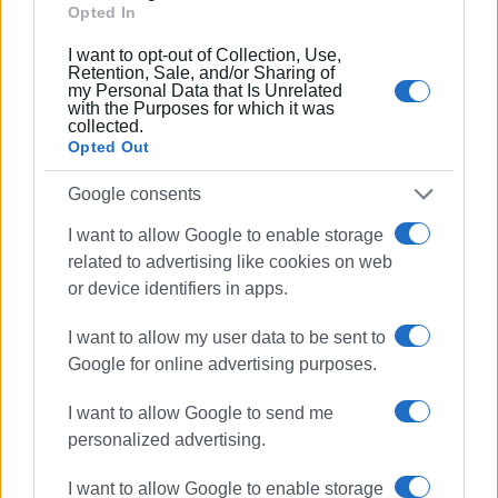
Opted In
Ας σημειωθεί ότι τα παραπάνω αποτελούν τη βάση των
I want to opt-out of Collection, Use,
συνθετικών ψυχοθεραπευτικών προσεγγίσεων, κατά
Retention, Sale, and/or Sharing of
my Personal Data that Is Unrelated
τις οποίες χρησιμοποιούνται ψυχαναλυτικές τεχνικές
with the Purposes for which it was
για τη συνειδητή περιγραφή της πορείας από την
collected.
Opted Out
αθωότητα στην αυτογνωσία και συμπεριφορικές
τεχνικές για την εγκατάσταση νέων τρόπων σκέψης
Google consents
και πράξης.
I want to allow Google to enable storage
Εμφανίσεις: 1991
related to advertising like cookies on web
or device identifiers in apps.
I want to allow my user data to be sent to
Google for online advertising purposes.
I want to allow Google to send me
personalized advertising.
ΚΩΣΤΑΣ ΣΠΙΓΓΟΣ
I want to allow Google to enable storage