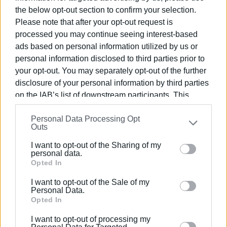
νομοθετικό πλαίσιο άλλαξε το 2025, κάτι που δεν
the below opt-out section to confirm your selection.
ανταποκρίνεται στην αλήθεια και αποτελεί συνειδητή
Please note that after your opt-out request is
παραπληροφόρηση.
processed you may continue seeing interest-based
ads based on personal information utilized by us or
Σε παλαιότερες δηλώσεις του, ο Δήμαρχος είχε
personal information disclosed to third parties prior to
σπεύσει να μεταθέσει ευθύνες – ακόμη και προσωπικά
your opt-out. You may separately opt-out of the further
σε εμένα – για την απένταξη του έργου από το
disclosure of your personal information by third parties
Πρόγραμμα Δημοσίων Επενδύσεων. Σήμερα, η
on the IAB’s list of downstream participants. This
πραγματικότητα τον διαψεύδει πλήρως. Η ευθύνη
information may also be disclosed by us to third parties
ανήκει αποκλειστικά στον ίδιο. Δεν υπήρξε ούτε
Personal Data Processing Opt
on the
IAB’s List of Downstream Participants
that may
Outs
εμπόδιο, ούτε σκοπιμότητα, ούτε εξωτερική
further disclose it to other third parties.
παρέμβαση. Υπήρξε όμως πολιτική ανεπάρκεια,
I want to opt-out of the Sharing of my
Please note that this website/app uses one or more
personal data.
διοικητική προχειρότητα και εσκεμμένη
Google services and may gather and store information
Opted In
παραπληροφόρηση.
including but not limited to your visit or usage
I want to opt-out of the Sale of my
Το Κλειστό Στάδιο δεν ήταν απλώς ένα ακόμη έργο.
behaviour. You may click to grant or deny consent to
Personal Data.
Ήταν μια αναπτυξιακή υποδομή ζωτικής σημασίας για
Google and its third-party tags to use your data for
Opted In
below specified purposes in below Google consent
τη νεολαία, τον αθλητισμό και την κοινωνική συνοχή
I want to opt-out of processing my
section.
της Βόρειας Κέρκυρας. Σήμερα βρίσκεται ξανά στο