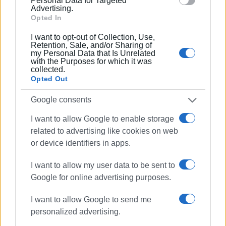
Personal Data for Targeted
Advertising.
μηδέν εξαιτίας μιας διαχείρισης που δεν μπορεί πλέον
Opted In
να δικαιολογηθεί ούτε να αποκρυφθεί.
I want to opt-out of Collection, Use,
Η τοπική κοινωνία δικαιούται να γνωρίζει την αλήθεια.
Retention, Sale, and/or Sharing of
my Personal Data that Is Unrelated
Και η αλήθεια είναι ότι το έργο δεν χάθηκε λόγω
with the Purposes for which it was
αντικειμενικών εμποδίων, αλλά λόγω έλλειψης
collected.
Opted Out
ικανότητας, διαφάνειας και πολιτικής εντιμότητας από
τη διοίκηση του Δήμου.
Google consents
Οφείλουμε να μιλήσουμε με ευθύνη, να διεκδικήσουμε εκ
I want to allow Google to enable storage
νέου τη χρηματοδότηση του έργου, αυτή τη φορά με
related to advertising like cookies on web
σοβαρότητα, νομιμότητα και αλήθεια απέναντι στους
or device identifiers in apps.
πολίτες. Ο τόπος μας δεν αντέχει άλλη μία χαμένη
ευκαιρία».
I want to allow my user data to be sent to
Google for online advertising purposes.
ΦΩΤΟ@ ΝΙΚΟΣ ΜΟΥΖΑΚΙΤΗΣ
I want to allow Google to send me
Εμφανίσεις: 80
personalized advertising.