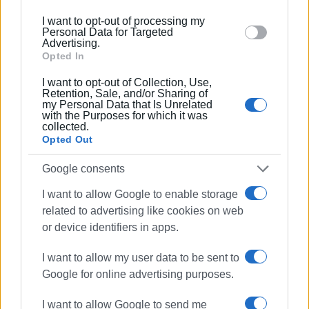
below specified purposes in below Google consent
Οι κρίσεις θα συνεχιστούν με την κρίση των Πυράρχων
I want to opt-out of processing my
section.
του Πυροσβεστικού Σώματος.
Personal Data for Targeted
Advertising.
Opted In
ΦΩΤΟ ΑΡΧΕΙΟΥ
I want to opt-out of Collection, Use,
Εμφανίσεις: 101
Retention, Sale, and/or Sharing of
my Personal Data that Is Unrelated
with the Purposes for which it was
collected.
Opted Out
Google consents
I want to allow Google to enable storage
related to advertising like cookies on web
or device identifiers in apps.
ΒΑΣΙΛΗΣ ΠΑΝΤΑΖΟΠΟΥΛΟΣ
Ο Βασίλης Πανταζόπουλος είναι απόφοιτος του
I want to allow my user data to be sent to
τμήματος Μεσογειακών Σπουδών του
Google for online advertising purposes.
Πανεπιστημίου Αιγαίου (Ρόδος), με ειδίκευση
I want to allow Google to send me
στις Διεθνείς Σχέσεις. Επιπλέον, είναι κάτοχος