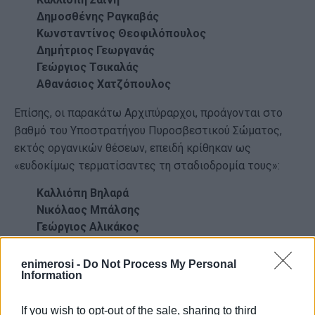
Δημοσθένης Ραγκαβάς
Κωνσταντίνος Θεοφιλόπουλος
Δημήτριος Γεωργανάς
Γεώργιος Τσικαλάς
Αθανάσιος Χατζόπουλος
Επίσης, οι παρακάτω Αρχιπύραρχοι, προάγονται στο
βαθμό του Υποστρατήγου Πυροσβεστικού Σώματος,
εκτός οργανικών θέσεων, επειδή κρίθηκαν ως
«ευδοκίμως τερματίσαντες τη σταδιοδρομία τους»:
Καλλιόπη Βηλαρά
Νικόλαος Μπάλσης
Γεώργιος Αλικάκος
Ιωάννης Στεργιούλας
Χρήστος Καλογερόπουλος
enimerosi -
Do Not Process My Personal
Information
Νικόλαος Μητσιογιάννης
Χρήστος Σημιακάκης
Γεώργιος Βλόντζος
If you wish to opt-out of the sale, sharing to third