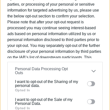
Νικόλαος Μπαλατσούκας
parties, or processing of your personal or sensitive
Ιωάννης Δαληβίγκας
information for targeted advertising by us, please use
Θωμάς Παπαδόπουλος
the below opt-out section to confirm your selection.
Please note that after your opt-out request is
processed you may continue seeing interest-based
ads based on personal information utilized by us or
Προάγονται οι παρακάτω Αρχιπύραρχοι Γενικών
personal information disclosed to third parties prior to
Καθηκόντων στο βαθμό του Υποστρατήγου
your opt-out. You may separately opt-out of the further
Πυροσβεστικού Σώματος, κατόπιν επιλογής, για
disclosure of your personal information by third parties
πλήρωση κενών οργανικών θέσεων:
on the IAB’s list of downstream participants. This
information may also be disclosed by us to third parties
Σίμος Αποστόλου
Personal Data Processing Opt
on the
IAB’s List of Downstream Participants
that may
Βασίλειος Σολδάτος
Outs
further disclose it to other third parties.
Παναγιώτης Κυπριωτέλλης
Ιωάννης Λουκάκης
I want to opt-out of the Sharing of my
Please note that this website/app uses one or more
personal data.
Παναγιώτης Μπαθρέλλος
Google services and may gather and store information
Opted In
Κωνσταντίνος Ψαρρός
including but not limited to your visit or usage
Δημήτριος Σαράφης
I want to opt-out of the Sale of my
behaviour. You may click to grant or deny consent to
Personal Data.
Αναστάσιος Παππάς
Google and its third-party tags to use your data for
Opted In