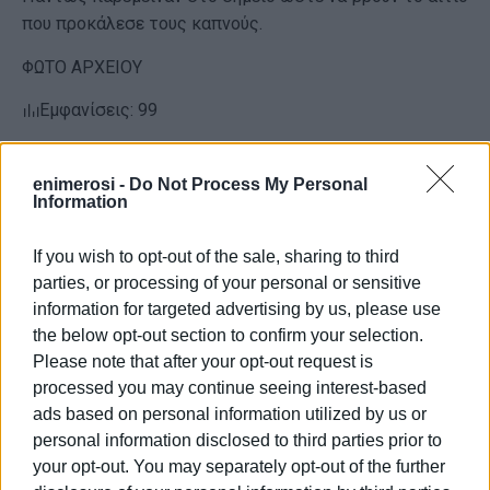
που προκάλεσε τους καπνούς.
ΦΩΤΟ ΑΡΧΕΙΟΥ
Εμφανίσεις: 99
enimerosi -
Do Not Process My Personal
Information
If you wish to opt-out of the sale, sharing to third
parties, or processing of your personal or sensitive
information for targeted advertising by us, please use
the below opt-out section to confirm your selection.
ΒΑΣΙΛΗΣ ΠΑΝΤΑΖΟΠΟΥΛΟΣ
Please note that after your opt-out request is
Ο Βασίλης Πανταζόπουλος είναι απόφοιτος του
processed you may continue seeing interest-based
τμήματος Μεσογειακών Σπουδών του
ads based on personal information utilized by us or
Πανεπιστημίου Αιγαίου (Ρόδος), με ειδίκευση
personal information disclosed to third parties prior to
στις Διεθνείς Σχέσεις. Επιπλέον, είναι κάτοχος
your opt-out. You may separately opt-out of the further
Μεταπτυχιακού Τίτλου από το Πανεπιστήμιο του