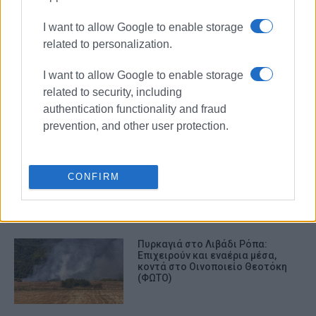
I want to allow Google to enable storage
ΣΧΕΤΙΚA AΡΘΡΑ
related to personalization.
I want to allow Google to enable storage
Φωτιά σε κατοικία στους
Καλαφατιώνες: Σοβαρές υλικές
related to security, including
ζημιές
authentication functionality and fraud
prevention, and other user protection.
Δασιά: Αναμμένα κάρβουνα σε
κάδο πήραν φωτιά μέσα σε
CONFIRM
απορριμματοφόρο
Πυρκαγιά στο Λιβάδι Ρόπα:
Επιχειρούν και εναέρια μέσα,
κοντά στο Οινοποιείο Θεοτόκη
(ΦΩΤΟ)