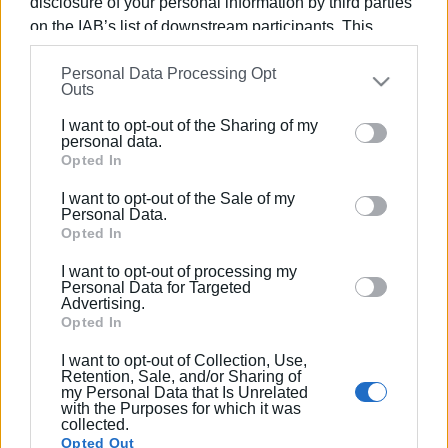
disclosure of your personal information by third parties
Readingστις Στρατηγικές Σπουδές.
on the IAB’s list of downstream participants. This
information may also be disclosed by us to third parties
Personal Data Processing Opt
on the
IAB’s List of Downstream Participants
that may
Outs
further disclose it to other third parties.
Ακολουθήστε το enimerosi στο
Facebook
I want to opt-out of the Sharing of my
Please note that this website/app uses one or more
personal data.
Google services and may gather and store information
Opted In
Συνδρομητές στο e-paper
including but not limited to your visit or usage
I want to opt-out of the Sale of my
behaviour. You may click to grant or deny consent to
Personal Data.
Google and its third-party tags to use your data for
Opted In
below specified purposes in below Google consent
I want to opt-out of processing my
section.
Personal Data for Targeted
Advertising.
Opted In
I want to opt-out of Collection, Use,
Retention, Sale, and/or Sharing of
my Personal Data that Is Unrelated
with the Purposes for which it was
collected.
Opted Out