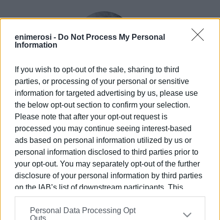
enimerosi -
Do Not Process My Personal
Information
If you wish to opt-out of the sale, sharing to third
parties, or processing of your personal or sensitive
ΕΛΕΝΗ ΚΟΡΩΝΑΚΗ
information for targeted advertising by us, please use
the below opt-out section to confirm your selection.
Εργάζεται στις Εκδόσεις Ενημέρωση από το
Please note that after your opt-out request is
1990 σε θέσεις υψηλής ευθύνης. Ειδικεύεται στις
processed you may continue seeing interest-based
δημόσιες σχέσεις, το ελεύθερο και το
ads based on personal information utilized by us or
καλλιτεχνικό ρεπορτάζ.
personal information disclosed to third parties prior to
your opt-out. You may separately opt-out of the further
Ακολουθήστε το enimerosi στο
Facebook
disclosure of your personal information by third parties
on the IAB’s list of downstream participants. This
information may also be disclosed by us to third parties
Συνδρομητές στο e-paper
Personal Data Processing Opt
on the
IAB’s List of Downstream Participants
that may
Outs