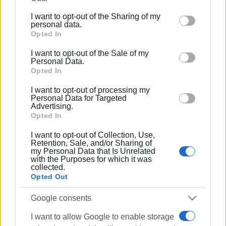
further disclose it to other third parties.
I want to opt-out of the Sharing of my
Please note that this website/app uses one or more
personal data.
Google services and may gather and store information
Opted In
including but not limited to your visit or usage
I want to opt-out of the Sale of my
behaviour. You may click to grant or deny consent to
Personal Data.
Google and its third-party tags to use your data for
Opted In
below specified purposes in below Google consent
I want to opt-out of processing my
section.
Personal Data for Targeted
Advertising.
Opted In
I want to opt-out of Collection, Use,
Retention, Sale, and/or Sharing of
my Personal Data that Is Unrelated
with the Purposes for which it was
collected.
Opted Out
Google consents
I want to allow Google to enable storage