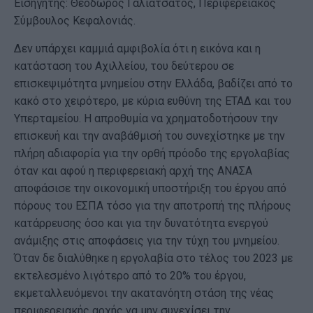
Εισηγητής: Θεόδωρος Γαλιατσάτος, Περιφερειακός
Σύμβουλος Κεφαλονιάς.
Δεν υπάρχει καμμιά αμφιβολία ότι η εικόνα και η
κατάσταση του Αχιλλείου, του δεύτερου σε
επισκεψιμότητα μνημείου στην Ελλάδα, βαδίζει από το
κακό στο χειρότερο, με κύρια ευθύνη της ΕΤΑΔ και του
Υπερταμείου. Η απροθυμία να χρηματοδοτήσουν την
επισκευή και την αναβάθμισή του συνεχίστηκε με την
πλήρη αδιαφορία για την ορθή πρόοδο της εργολαβίας
όταν και αφού η περιφερειακή αρχή της ΑΝΑΣΑ
αποφάσισε την οικονομική υποστήριξη του έργου από
πόρους του ΕΣΠΑ τόσο για την αποτροπή της πλήρους
κατάρρευσης όσο και για την δυνατότητα ενεργού
ανάμιξης στις αποφάσεις για την τύχη του μνημείου.
Όταν δε διαλύθηκε η εργολαβία στο τέλος του 2023 με
εκτελεσμένο λιγότερο από το 20% του έργου,
εκμεταλλευόμενοι την ακατανόητη στάση της νέας
περιφερειακής αρχής να μην συνεχίσει την