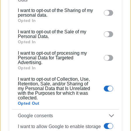
παραπέμπονται στο αόριστο μέλλον, θεωρούμε
further disclose it to other third parties.
απαράδεκτη την προσπάθεια της ΕΤΑΔ να προβάλλει
I want to opt-out of the Sharing of my
Please note that this website/app uses one or more
ως «αναβαθμισμένη εμπειρία» την εγκατάσταση
personal data.
Google services and may gather and store information
Opted In
ψηφιακής περιήγησης στους Κήπους του Αχιλλείου, με
including but not limited to your visit or usage
προβολή ντοκιμαντέρ για τους επισκέπτες, την ώρα
I want to opt-out of the Sale of my
behaviour. You may click to grant or deny consent to
που το κυρίως μουσειακό συγκρότημα παραμένει
Personal Data.
Google and its third-party tags to use your data for
Opted In
κλειστό!
below specified purposes in below Google consent
I want to opt-out of processing my
Ο Περιφερειάρχης στην σύσκεψη των αυτοδιοικητικών
section.
Personal Data for Targeted
Advertising.
της Κέρκυρας που διοργάνωσε την 15/04/2025 με θέμα
Opted In
την τύχη του μνημείου δήλωσε: «Η Περιφέρεια σκοπεύει
το επόμενο διάστημα να αποστείλει επίσημο αίτημα
I want to opt-out of Collection, Use,
Retention, Sale, and/or Sharing of
προς την ΕΤΑΔ, ζητώντας πλήρη ενημέρωση για την
my Personal Data that Is Unrelated
πορεία της μελέτης,με στόχο να υπάρξει επανεκκίνηση
with the Purposes for which it was
collected.
του έργου με σωστό προγραμματισμόκαι σεβασμό στο
Opted Out
πολιτιστικό απόθεμα της Κέρκυρας».
Google consents
ΕΡΩΤΑΤΑΙ ο Περιφερειάρχης:
I want to allow Google to enable storage
Πεντέμισι μήνες μετά την ανακίνηση του θέματος από