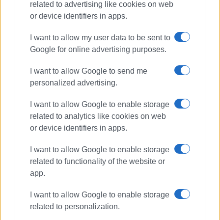
related to advertising like cookies on web
την ΑΝΑΣΑ στα πλαίσια συνεδρίασης του
or device identifiers in apps.
Περιφερειακού Συμβουλίου, τεσσεράμισι μήνες μετά
την ειδική σύσκεψη των αυτοδιοικητικών και την
I want to allow my user data to be sent to
παραπάνω δήλωση,
Google for online advertising purposes.
• ποιο είναι το αίτημα που εστάλη στην ΕΤΑΔ όπως
I want to allow Google to send me
δεσμεύθηκε ο περιφερειάρχης, ποια η τυχόν απάντηση
personalized advertising.
της ΕΤΑΔ και εν τέλει πώς εκφράζεται το ενδιαφέρον
της ηγεσίας της αυτοδιοίκησης της Κέρκυρας για την
I want to allow Google to enable storage
τύχη του μνημείου;
related to analytics like cookies on web
or device identifiers in apps.
Θεόδωρος Γαλιατσάτος
I want to allow Google to enable storage
Περιφερειάρχης ΠΙΝ 2014-2019
related to functionality of the website or
app.
Περιφερειακός Σύμβουλος ΠΕ Κεφαλληνίας
Επικεφαλής ΑΝΑΣΑ
I want to allow Google to enable storage
related to personalization.
ΦΩΤΟ ΑΡΧΕΟΥ