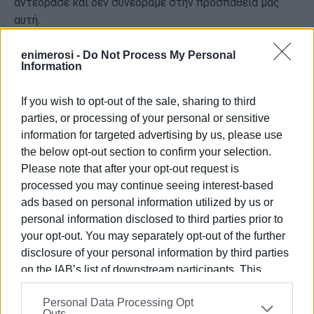
αντέδρασε και δεν συνέδραμε στην προσπάθειά μας
αυτή.
Μετά την γελοιότητα των Καννών και την αναδίπλωση
enimerosi -
Do Not Process My Personal
της κυβέρνησης και των καρεκλοκένταυρων της ΕΤΑΔ
Information
η ΑΝΑΣΑ θεώρησε σκόπιμο να καταθέσει σχετικό
ψήφισμα προκειμένου να συζητηθεί στο περιφερειακό
If you wish to opt-out of the sale, sharing to third
συμβούλιο της 22/23 Μαρτίου και να προωθηθεί το
parties, or processing of your personal or sensitive
αίτημα για παραχώρηση της κυριότητας/διαχείρισης
information for targeted advertising by us, please use
the below opt-out section to confirm your selection.
στις τοπικές αρχές.
Please note that after your opt-out request is
Ο περιφερειάρχης όμως συνεπικουρούμενος από την
processed you may continue seeing interest-based
πρώην περιφερειάρχη αρνήθηκαν αυτοί και οι
ads based on personal information utilized by us or
παρατάξεις τους και καταψήφισαν την πρότασή μας
personal information disclosed to third parties prior to
που προς τιμή τους στήριξαν οι παρατάξεις «Λαϊκή
your opt-out. You may separately opt-out of the further
Συσπείρωση» και «Μένουμε Ιόνιο».
disclosure of your personal information by third parties
on the IAB’s list of downstream participants. This
Εν τω μεταξύ και ενώ οι προοπτικές για την συνέχιση
information may also be disclosed by us to third parties
των εργασιών επισκευής και αναβάθμισης
Personal Data Processing Opt
on the
IAB’s List of Downstream Participants
that may
Outs