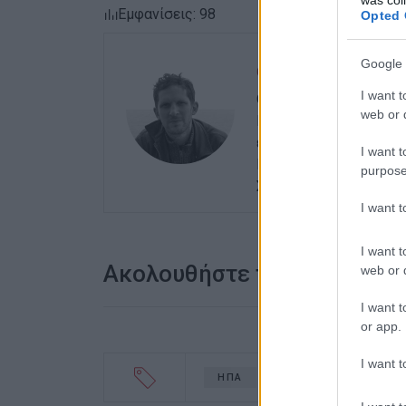
was col
Εμφανίσεις: 98
Opted 
Google 
ΒΑΣΙΛΗΣ ΠΑΝΤΑΖ
I want t
Ο Βασίλης Πανταζόπου
web or d
Μεσογειακών Σπουδών 
ειδίκευση στις Διεθνεί
I want t
Μεταπτυχιακού Τίτλου
purpose
Στρατηγικές Σπουδές.
I want 
I want t
Ακολουθήστε το enimerosi
web or d
I want t
or app.
I want t
ΗΠΑ
ΕΚΛΟΓΕΣ
ΑΠΟΠΕ