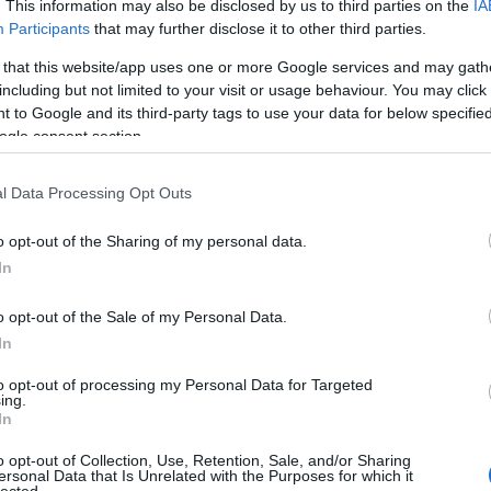
. This information may also be disclosed by us to third parties on the
IA
επίθεση κατά την οποία τραυματίστηκε στο δεξί
Participants
that may further disclose it to other third parties.
ματα στο πρόσωπο. Συγκεκριμένα:
 that this website/app uses one or more Google services and may gath
ον άλλο ένα άτομο έχασαν τη ζωή τους, ενώ δύο
including but not limited to your visit or usage behaviour. You may click 
 to Google and its third-party tags to use your data for below specifi
ogle consent section.
ου στα Μέσα Κοινωνικής Δικτύωσης ενημέρωσε ότι
εξιού αυτιού».
l Data Processing Opt Outs
ρόκειται για τον 20χρονο Τhomas Matthew Crooks
o opt-out of the Sharing of my personal data.
α με τις αρχές, πυροβόλησε αρκετές φορές από
In
ορες των Μυστικών Υπηρεσιών.
o opt-out of the Sale of my Personal Data.
πρώην πρόεδρο μετά την απόπειρα, ενώ αποκήρυξε
In
ββάτου 13/07 λέγοντας «ευτυχώς» που ο Ντ. Τράμπ
to opt-out of processing my Personal Data for Targeted
ing.
In
o opt-out of Collection, Use, Retention, Sale, and/or Sharing
ersonal Data that Is Unrelated with the Purposes for which it