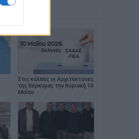
Στις κάλπες οι Αρχιτέκτονες
της Κέρκυρας την Κυριακή 10
Μαΐου