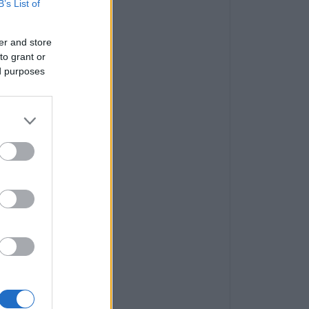
B’s List of
er and store
to grant or
ed purposes