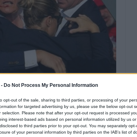
 -
Do Not Process My Personal Information
ΟΥΛΟΣ
με ανάρτησή του στα Μέσα
to opt-out of the sale, sharing to third parties, or processing of your per
formation for targeted advertising by us, please use the below opt-out s
ωσε ότι χτυπήθηκε από σφαίρα
r selection. Please note that after your opt-out request is processed y
τιού».
eing interest-based ads based on personal information utilized by us or
disclosed to third parties prior to your opt-out. You may separately opt-
ην Πενσυλβάνια το Σάββατο 13/07, ο υποψήφιος
losure of your personal information by third parties on the IAB’s list of