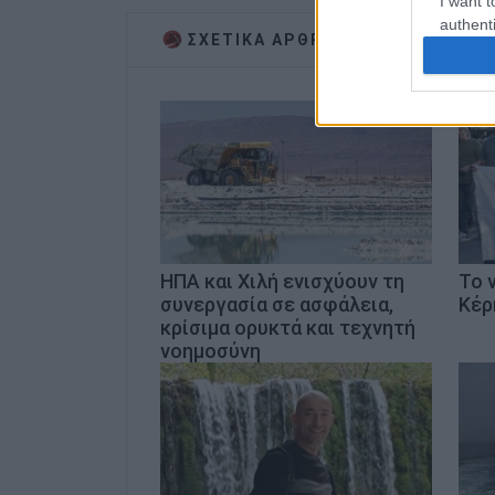
I want t
authenti
ΣΧΕΤΙΚA AΡΘΡΑ
ΗΠΑ και Χιλή ενισχύουν τη
Το 
συνεργασία σε ασφάλεια,
Κέρ
κρίσιμα ορυκτά και τεχνητή
νοημοσύνη