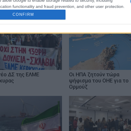
o allow Google to enable storage related to security, including
cation functionality and fraud prevention, and other user protection.
CONFIRM
νέο ΔΣ της ΕΛΜΕ
Οι ΗΠΑ ζητούν τώρα
κυρας
ψήφισμα του ΟΗΕ για το
Ορμούζ