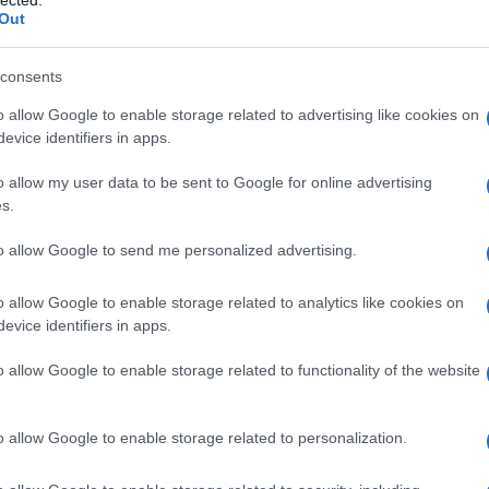
lected.
Out
consents
ΟΠΟΥΛΟΣ
o allow Google to enable storage related to advertising like cookies on
λος είναι απόφοιτος του τμήματος
evice identifiers in apps.
του Πανεπιστημίου Αιγαίου (Ρόδος), με
ς Σχέσεις. Επιπλέον, είναι κάτοχος
o allow my user data to be sent to Google for online advertising
 από το Πανεπιστήμιο του Readingστις
s.
to allow Google to send me personalized advertising.
o allow Google to enable storage related to analytics like cookies on
 στο
Facebook
evice identifiers in apps.
o allow Google to enable storage related to functionality of the website
o allow Google to enable storage related to personalization.
ΙΡΑ ΔΟΛΟΦΟΝΙΑΣ
ΝΤ. ΤΡΑΜΠ
ΠΕΝΣΥΛΒΑΝΙΑ