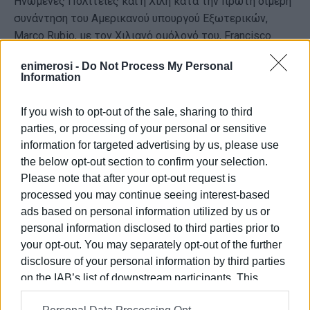
Ηνωμένες Πολιτείες και η Χιλή κατά την πρώτη διμερή
συνάντηση του Αμερικανού υπουργού Εξωτερικών,
Marco Rubio, με τον Χιλιανό ομόλογό του, Francisco
Pérez Mackenna, στην Ουάσιγκτον.
enimerosi -
Do Not Process My Personal
Information
Σύμφωνα με ανακοίνωση του εκπροσώπου του Στέιτ
Ντιπάρτμεντ, Τόμι Πίγκοτ, οι δύο πλευρές συζήτησαν
If you wish to opt-out of the sale, sharing to third
την περιφερειακή συνεργασία στον τομέα της
parties, or processing of your personal or sensitive
ασφάλειας, δίνοντας ιδιαίτερη έμφαση στην
information for targeted advertising by us, please use
αντιμετώπιση της μαζικής και παράτυπης
the below opt-out section to confirm your selection.
μετανάστευσης
, καθώς και στη δράση διακρατικών
Please note that after your opt-out request is
εγκληματικών οργανώσεων.
processed you may continue seeing interest-based
Παράλληλα, επαναβεβαίωσαν τη δέσμευσή τους για τη
ads based on personal information utilized by us or
personal information disclosed to third parties prior to
στήριξη της δημοκρατικής διακυβέρνησης στο δυτικό
your opt-out. You may separately opt-out of the further
ημισφαίριο, με ειδική αναφορά στη Βολιβία.
disclosure of your personal information by third parties
Στην οικονομική ατζέντα της συνάντησης βρέθηκαν
οι
on the IAB’s list of downstream participants. This
προοπτικές ενίσχυσης των αμερικανικών
information may also be disclosed by us to third parties
επενδύσεων στον στρατηγικής σημασίας τομέα των