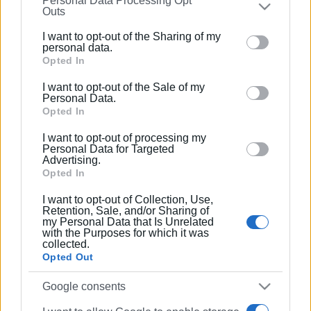
Personal Data Processing Opt
on the
IAB’s List of Downstream Participants
that may
Outs
κρίσιμων ορυκτών της Χιλής, καθώς και οι τρόποι
further disclose it to other third parties.
περιορισμού της επιρροής ανταγωνιστικών
I want to opt-out of the Sharing of my
Please note that this website/app uses one or more
personal data.
δυνάμεων στις κρίσιμες υποδομές.
Google services and may gather and store information
Opted In
including but not limited to your visit or usage
Ο Αμερικανός υπουργός Εξωτερικών χαιρέτισε επίσης
I want to opt-out of the Sale of my
behaviour. You may click to grant or deny consent to
την πρόσφατη προσχώρηση της Χιλής στη Διακήρυξη
Personal Data.
Google and its third-party tags to use your data for
Opted In
Pax Silica, μια πρωτοβουλία που αποσκοπεί στην
below specified purposes in below Google consent
ενίσχυση της ασφάλειας των αλυσίδων εφοδιασμού
I want to opt-out of processing my
section.
της τεχνητής νοημοσύνης. Οι δύο υπουργοί
Personal Data for Targeted
Advertising.
συμφώνησαν να εμβαθύνουν τη συνεργασία τους στο
Opted In
πλαίσιο της συγκεκριμένης πρωτοβουλίας,
αναγνωρίζοντας τη
στρατηγική σημασία της
I want to opt-out of Collection, Use,
Retention, Sale, and/or Sharing of
ασφαλούς ανάπτυξης των τεχνολογιών AI.
my Personal Data that Is Unrelated
with the Purposes for which it was
Εμφανίσεις: 1538
collected.
Opted Out
Google consents