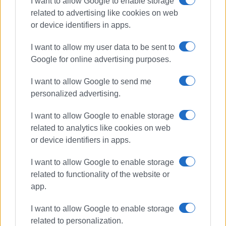
I want to allow Google to enable storage
related to advertising like cookies on web
or device identifiers in apps.
I want to allow my user data to be sent to
Google for online advertising purposes.
ΓΙΩΡΓΟΣ ΚΑΤΣΑΪΤΗΣ
Είναι ο εκδότης - διευθυντής της Ενημέρωσης.
I want to allow Google to send me
Έχει σπουδάσει και εργαστεί ως μηχανικός και
personalized advertising.
ηλεκτρονικός. Δημοσιογραφεί από τις αρχές της
δεκαετίας του 1980. Έχει συνεργαστεί με σχεδόν
I want to allow Google to enable storage
όλες τις αθηναϊκές εφημερίδες. Διετέλεσε
related to analytics like cookies on web
πρόεδρος του Συνδέσμου Ημερησίων
or device identifiers in apps.
Περιφερειακών Εφημερίδων, τον οποίον
υπηρέτησε και από τη θέση του γενικού
I want to allow Google to enable storage
γραμματέα στο δ.σ. επί οκτώ χρόνια. Πιστεύει
related to functionality of the website or
πως η ισχυρότερη ιδιότητα του δημοσιογράφου
app.
στην ενημέρωση είναι το ενδιαφέρον του για τα
I want to allow Google to enable storage
κοινά και στην επικοινωνία η έντιμη και
related to personalization.
ανιδιοτελής διαμεσολάβηση.