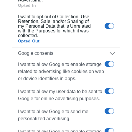
Opted In
- Στην ανυποχώρητη μάχη για τα δημόσια αγαθά, τα
εργατικά, λαϊκά και δημοκρατικά δικαιώματα, μακριά
I want to opt-out of Collection, Use,
Retention, Sale, and/or Sharing of
από λογικές αρχηγισμού και αποκλειστικότητας
my Personal Data that Is Unrelated
with the Purposes for which it was
- Στη βροντερή έκφραση αλληλεγγύης προς τους λαούς
collected.
που μάχονται για ελευθερία και αυτοδιάθεση, με
Opted Out
κορυφαίο παράδειγμα τον αγωνιζόμενο λαό της
Google consents
Παλαιστίνης.
I want to allow Google to enable storage
​Σύντομο βιογραφικό
related to advertising like cookies on web
or device identifiers in apps.
Γεννήθηκε το 1960 στην Κέρκυρα, όπου κατοικεί μόνιμα
και δραστηριοποιείται κοινωνικά και πολιτικά. Είναι
I want to allow my user data to be sent to
παντρεμένη και μητέρα δύο παιδιών. Εργάστηκε επί 40
Google for online advertising purposes.
χρόνια στη δημόσια εκπαίδευση (δευτεροβάθμια και
ενηλίκων).
I want to allow Google to send me
personalized advertising.
Σπούδασε αρχικά Ιστορία και Αρχαιολογία και
αργότερα Ψυχολογία στη Φιλοσοφική Σχολή του ΕΚΠΑ,
I want to allow Google to enable storage