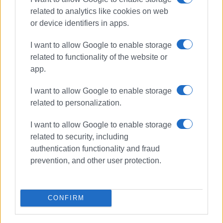
έλαβε τίτλο μεταπτυχιακών σπουδών του ΕΑΠ
related to analytics like cookies on web
(Σπουδές στην Εκπαίδευση) και είναι επί πτυχίω
or device identifiers in apps.
φοιτήτρια στο Τμήμα Ξένων Γλωσσών Μετάφρασης και
Διερμηνείας του Ιονίου Πανεπιστημίου.
I want to allow Google to enable storage
related to functionality of the website or
Αρθρογραφεί στον έντυπο και ηλεκτρονικό τύπο,
app.
συνεργάζεται μόνιμα με το εκπαιδευτικό περιοδικό
Σελιδοδείκτης στην εκπαίδευση και την κοινωνία
και
I want to allow Google to enable storage
δοκιμάζει τις ικανότητές της στη συγγραφή βιβλίων.
related to personalization.
Υπήρξε για χρόνια μέλος της ΕΛΜΕ Κέρκυρας. Είναι
I want to allow Google to enable storage
μέλος της ΑΝΤΑΡΣΥΑ Κέρκυρας και της
related to security, including
Αντικαπιταλιστικής Αριστεράς στα Ιόνια.
authentication functionality and fraud
prevention, and other user protection.
Εμφανίσεις: 78
CONFIRM
Ακολουθήστε το enimerosi στο
Facebook