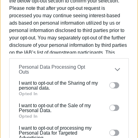
the below opt-out section to confirm your selection.
Γιατί να ψηφίσει ο Έλληνας και γιατί "ΑΝΤ.ΑΡ.ΣΥ.Α";
Please note that after your opt-out request is
processed you may continue seeing interest-based
Οι εκλογές είναι μία από τις πολλές μάχες, στις οποίες
ads based on personal information utilized by us or
κονταροχτυπιούνται η τάση της χειραφέτησης με την
personal information disclosed to third parties prior to
τάση της υποταγής. Η αποχή από τις εκλογές, και
your opt-out. You may separately opt-out of the further
μάλιστα χωρίς επεξεργασμένο πολιτικό σκεπτικό,
disclosure of your personal information by third parties
είναι μια μορφή υποταγής και ιδιώτευσης, που
on the IAB’s list of downstream participants. This
διευκολύνει τους σχεδιασμούς των κρατούντων.
information may also be disclosed by us to third parties
Personal Data Processing Opt
on the
IAB’s List of Downstream Participants
that may
Η ψήφος στην ΑΝΤΑΡΣΥΑ-Ανατρεπτική Συνεργασία
Outs
further disclose it to other third parties.
είναι πολλαπλά κερδισμένη, γιατί απαντά στα μεγάλα
I want to opt-out of the Sharing of my
επίδικα της συγκυρίας, καθώς συμβάλλει:
Please note that this website/app uses one or more
personal data.
Google services and may gather and store information
Opted In
- Στην καταδίκη των κυβερνώντων και των αντιλαϊκών
including but not limited to your visit or usage
πολιτικών, από όποιον πολιτικό χώρο και με όποιο
I want to opt-out of the Sale of my
behaviour. You may click to grant or deny consent to
Personal Data.
προσωπείο κι αν εκφράζονται
Google and its third-party tags to use your data for
Opted In
below specified purposes in below Google consent
- Στην καταδίκη του φασισμού, του ρατσισμού, του
I want to opt-out of processing my
section.
σεξισμού
Personal Data for Targeted
Advertising.