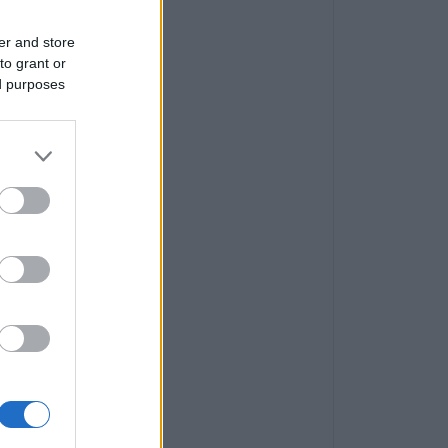
er and store
to grant or
ed purposes