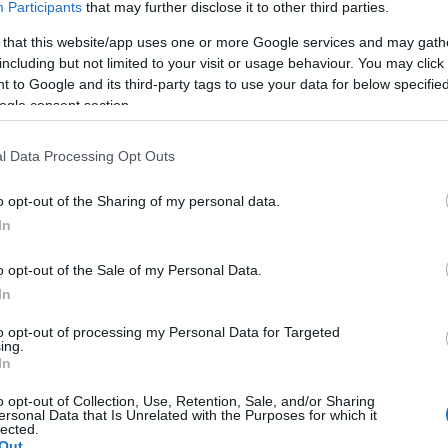
Participants
that may further disclose it to other third parties.
ι πιθανότητες βλαβών, φθορών ή απώλειας υλικών
 that this website/app uses one or more Google services and may gath
including but not limited to your visit or usage behaviour. You may click 
 to Google and its third-party tags to use your data for below specifi
ogle consent section.
l Data Processing Opt Outs
 ανάρτησή του ο πρώην Περιφερειάρχης και
, καλώντας τον Γιάννη Τρεπεκλή να περιορίσει τα
o opt-out of the Sharing of my personal data.
ης Κέρκυρας. Όπως αναφέρει: «Διακοπή εργασιών
In
αρίτσα από Δεσύλλα ως Ανεμόμυλο! Λόγω
 υποβληθεί από 24/11/2023. Κύριε Περιφερειάρχη,
o opt-out of the Sale of my Personal Data.
ου και ασχοληθείτε με την "βιτρίνα" της Κέρκυρας.
In
πει να συνεχιστεί στο έργο αυτό».
to opt-out of processing my Personal Data for Targeted
ing.
In
 ο κ. Μάμαλος πραγματοποίησε συνάντηση εργασίας
o opt-out of Collection, Use, Retention, Sale, and/or Sharing
ersonal Data that Is Unrelated with the Purposes for which it
 εκτελεί το έργο και ξεναγήθηκε στο εργοτάξιο
lected.
Out
 εργασιών. Όπως είχε δηλώσει τότε, στόχος της