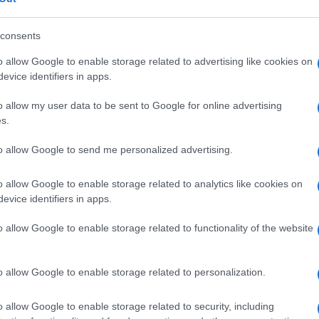
ί των εργασιών ώστε να ολοκληρωθεί το έργο, το
βεβαίως να ανταποκρίνεται πλήρως στην αισθητική
consents
o allow Google to enable storage related to advertising like cookies on
evice identifiers in apps.
0-08-2023 κινείται με χαμηλές ταχύτητες, με το
 εντός χρονοδιαγράμματος. Ως προθεσμία
o allow my user data to be sent to Google for online advertising
πογραφή της σύμβασης.
s.
to allow Google to send me personalized advertising.
o allow Google to enable storage related to analytics like cookies on
evice identifiers in apps.
o allow Google to enable storage related to functionality of the website
ΙΑΝΝΗ
η γεννήθηκε και μεγάλωσε στη Θεσσαλονίκη.
o allow Google to enable storage related to personalization.
Τμήματος Δημοσιογραφίας και ΜΜΕ του
στημίου Θεσσαλονίκης. Εργάστηκε ως
o allow Google to enable storage related to security, including