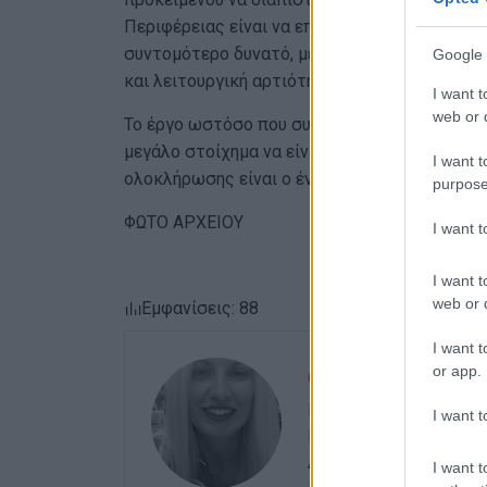
Περιφέρειας είναι να επιταχυνθούν οι ρυθμο
συντομότερο δυνατό, με βασική προϋπόθεση 
Google 
και λειτουργική αρτιότητα.
I want t
web or d
Το έργο ωστόσο που συμβασιοποιήθηκε στις 1
μεγάλο στοίχημα να είναι η ολοκλήρωσή του,
I want t
ολοκλήρωσης είναι ο ένας χρόνος από την υ
purpose
ΦΩΤΟ ΑΡΧΕΙΟΥ
I want 
I want t
web or d
Εμφανίσεις: 88
I want t
or app.
ΜΑΡΙΑ ΜΠΑΖΔΡΙΓ
Η Μαρία Μπαζδριγιάνν
I want t
Είναι απόφοιτος του 
Αριστοτελείου Πανεπι
I want t