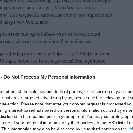
ου έργου της παραλιακής της Γαρίτσας εμφανίστηκε
ρογραμματισμού Γιώργος Μάμαλος, μετά την
ακοπή των εργασιών αποκατάστασης του παραλιακού
α μέχρι τον Ανεμόμυλο.
η τακτική των εργολάβων όταν οι λογαριασμοί
ο συνεχίζεται κανονικά και δεν κινδυνεύει.
η υπεβλήθη από τον εργολάβο στις 19 Φεβρουαρίου,
 ευρώ, παρότι ο ίδιος είχε καταθέσει εγκαίρως
 η είσπραξη του πρώτου λογαριασμού. Ωστόσο μέχρι
ίδιο να κάνει χρήση του δικαιώματος του νόμου για
 -
Do Not Process My Personal Information
ι άνευ υπαιτητιότητάς του, περάν του μηνός από
to opt-out of the sale, sharing to third parties, or processing of your per
formation for targeted advertising by us, please use the below opt-out s
την αρμόδια Διεύθυνση της Περιφέρειας με απόφαση
r selection. Please note that after your opt-out request is processed y
ισημαίνεται στην απόφαση «Διακόπτουμε τις
eing interest-based ads based on personal information utilized by us or
disclosed to third parties prior to your opt-out. You may separately opt-
ΛΙΑΚΟΥ ΤΟΙΧΙΟΥ ΚΑΙ ΠΕΖΟΔΡΟΜΙΟΥ ΠΑΡΑΛΙΑΚΗΣ
losure of your personal information by third parties on the IAB’s list of
ΡΙ ΚΑΙ ΑΝΕΜΟΜΥΛΟ», μέχρις ότου επιλυθεί το
. This information may also be disclosed by us to third parties on the
IA
ν ανάδοχο, όπως λάβει όλα τα απαραίτητα μέτρα