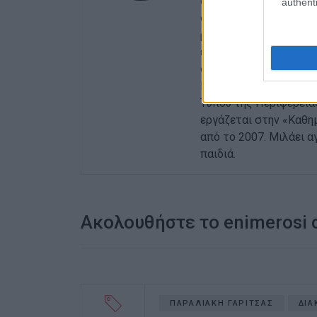
δημοσιογράφος αρχικά
authenti
συνεχεία στην εφημερ
ρεπορτάζ, ενώ είχε τ
εκδόσεις για την εκπα
στο Τμήμα Δημοσιογρα
Κέρκυρας. Εν συνεχεί
Τύπου της Περιφέρεια
εργάζεται στην «Καθη
από το 2007. Μιλάει αγ
παιδιά.
Ακολουθήστε το enimerosi
ΠΑΡΑΛΙΑΚΗ ΓΑΡΙΤΣΑΣ
ΔΙΑ