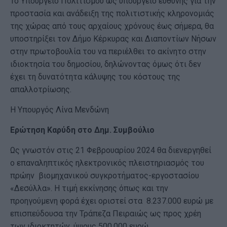
Το Υπουργείο Πολιτισμού ως υπουργείο ευθύνης για την
προστασία και ανάδειξη της πολιτιστικής κληρονομιάς
της χώρας από τους αρχαίους χρόνους έως σήμερα, θα
υποστηρίξει τον Δήμο Κέρκυρας και Διαποντίων Νήσων
στην πρωτοβουλία του να περιέλθει το ακίνητο στην
ιδιοκτησία του δημοσίου, δηλώνοντας όμως ότι δεν
έχει τη δυνατότητα κάλυψης του κόστους της
απαλλοτρίωσης.
Η Υπουργός Λίνα Μενδώνη
Ερώτηση Καρύδη στο Δημ. Συμβούλιο
Ως γνωστόν στις 21 Φεβρουαρίου 2024 θα διενεργηθεί
ο επαναληπτικός ηλεκτρονικός πλειστηριασμός του
πρώην βιομηχανικού συγκροτήματος-εργοστασίου
«Δεσύλλα». Η τιμή εκκίνησης όπως και την
προηγούμενη φορά έχει οριστεί στα 8.237.000 ευρώ με
επισπεύδουσα την Τράπεζα Πειραιώς ως προς χρέη
των ιδιοκτητών, ύψους 500.000 ευρώ.