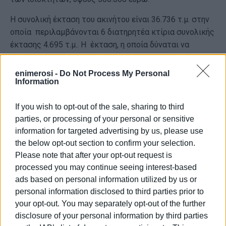
Η συνολική έκταση του ακινήτου είναι 36.736 τ.μ. στην
οποία περιλαμβάνονται 6 διατηρητέα κτίρια συνολικής
έκτασης 4.695 τ.μ.. Η έκταση, η οποία δύναται να
αξιοποιηθεί είναι 16.000 τ. μ.
enimerosi -
Do Not Process My Personal
Το Δημοτικό Συμβούλιο του Δήμου Κεντρικής Κέρκυρας
Information
η
και Διαποντίων Νήσων στην 28
συνεδρίασή του στις
13 Νοεμβρίου 2023 έκρινε-όπως επεσήμανε και ο
If you wish to opt-out of the sale, sharing to third
δημοτικός σύμβουλος της Παράταξής μας- ότι το
parties, or processing of your personal or sensitive
συγκεκριμένο ακίνητο βρίσκεται σε κεντρική και
information for targeted advertising by us, please use
πλήρως αξιοποιήσιμη θέση της πόλης της Κέρκυρας,
the below opt-out section to confirm your selection.
στην οποία ο Δήμος μπορεί να κατασκευάσει χώρους
Please note that after your opt-out request is
στάθμευσης, χώρους αναψυχής των δημοτών και των
processed you may continue seeing interest-based
επισκεπτών αλλά και κτίσματα προς ενοικίαση από τα
ads based on personal information utilized by us or
οποία θα αποκομίσει έσοδα προς όφελος του Δήμου.
personal information disclosed to third parties prior to
Ταυτόχρονα μπορεί να το προβάλλει και ως ένα
your opt-out. You may separately opt-out of the further
disclosure of your personal information by third parties
ελκυστικό χώρο ιστορικό και πολιτιστικό.