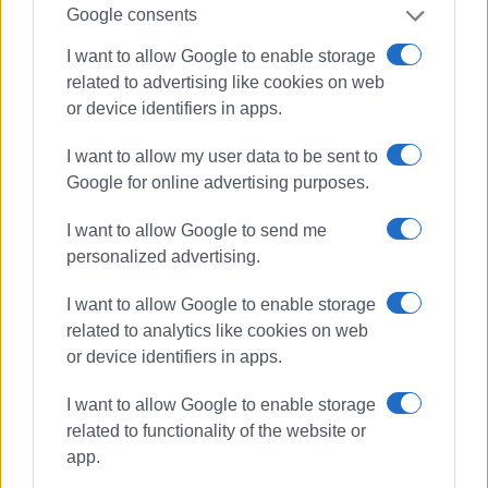
Google consents
ποσού των 8.237.000 ευρώ και να κινήσει τη νομική
διαδικασία ώστε να συμμετάσχει στη διαδικασία του εν
I want to allow Google to enable storage
εξελίξει πλειστηριασμού προκειμένου να καταστεί
related to advertising like cookies on web
κύριος του εν λόγω ακινήτου.
or device identifiers in apps.
Όσον αφορά τη λήψη του τραπεζικού δανείου αυτή
I want to allow my user data to be sent to
θεωρούμε πως είναι καθόλα εφικτή λόγω της
Google for online advertising purposes.
οικονομικής φερεγγυότητας που έχει ο Δήμος, ως
κύριος δεκάδων ακινήτων μεγάλης οικονομικής αξίας.
I want to allow Google to send me
personalized advertising.
I want to allow Google to enable storage
Με δεδομένο ότι το Υπουργείο Πολιτισμού δεν
related to analytics like cookies on web
ενδιαφέρεται το ακίνητο να περιέλθει στο Δημόσιο, ο
or device identifiers in apps.
δε χρόνος πιέζει προς υλοποίηση της παραπάνω
απόφασης του Δ.Σ.
I want to allow Google to enable storage
related to functionality of the website or
ΣΑΣ ΖΗΤΩ
app.
Στην επόμενη συνεδρίαση του Δημοτικού Συμβουλίου