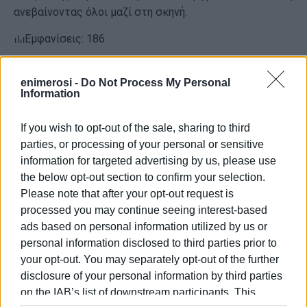
ανεβαίνοντας όλοι μαζί στη σκηνή.
Εμφανίσεις: 186
Ακολουθήστε το enimerosi στο
Facebook
enimerosi -
Do Not Process My Personal
Information
If you wish to opt-out of the sale, sharing to third
Συνδρομητές στο e-paper
parties, or processing of your personal or sensitive
information for targeted advertising by us, please use
the below opt-out section to confirm your selection.
Please note that after your opt-out request is
processed you may continue seeing interest-based
ads based on personal information utilized by us or
personal information disclosed to third parties prior to
your opt-out. You may separately opt-out of the further
disclosure of your personal information by third parties
on the IAB’s list of downstream participants. This