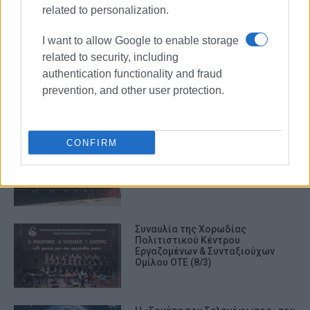
ισχυρών ανέμων (ΦΩΤΟ)
related to personalization.
I want to allow Google to enable storage
related to security, including
Έντονη διαμαρτυρία της Ένωσης
authentication functionality and fraud
Χορωδιών για το κλείσιμο του
Δημοτικού Θεάτρου
prevention, and other user protection.
CONFIRM
Κλείνει το Δημοτικό Θέατρο –
Αναστέλλονται όλες οι
παραστάσεις
Συναυλία της Χορωδίας
Πολιτιστικού Κέντρου
Εργαζομένων & Συνταξιούχων
Ομίλου ΟΤΕ (8/3)