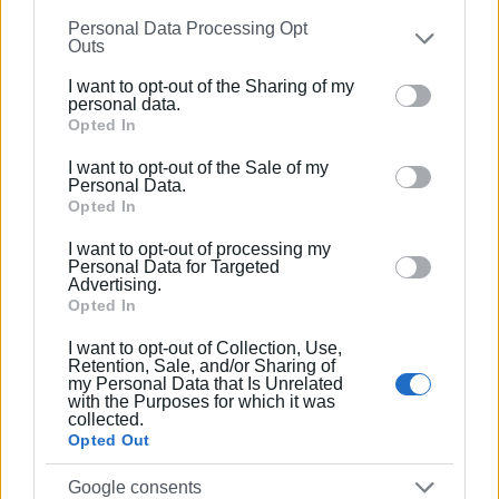
information may also be disclosed by us to third parties
Personal Data Processing Opt
on the
IAB’s List of Downstream Participants
that may
Outs
further disclose it to other third parties.
I want to opt-out of the Sharing of my
Please note that this website/app uses one or more
personal data.
Google services and may gather and store information
Opted In
including but not limited to your visit or usage
I want to opt-out of the Sale of my
behaviour. You may click to grant or deny consent to
Personal Data.
Google and its third-party tags to use your data for
Opted In
below specified purposes in below Google consent
I want to opt-out of processing my
section.
Personal Data for Targeted
Advertising.
Opted In
I want to opt-out of Collection, Use,
Retention, Sale, and/or Sharing of
my Personal Data that Is Unrelated
with the Purposes for which it was
collected.
Opted Out
Google consents