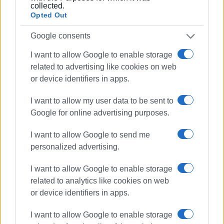
collected.
Είναι ο εκδότης - διευθυντής της Ενημέρωσης.
Opted Out
Έχει σπουδάσει και εργαστεί ως μηχανικός και
ηλεκτρονικός. Δημοσιογραφεί από τις αρχές της
Google consents
δεκαετίας του 1980. Έχει συνεργαστεί με σχεδόν
I want to allow Google to enable storage
όλες τις αθηναϊκές εφημερίδες. Διετέλεσε
related to advertising like cookies on web
πρόεδρος του Συνδέσμου Ημερησίων
or device identifiers in apps.
Περιφερειακών Εφημερίδων, τον οποίον
υπηρέτησε και από τη θέση του γενικού
I want to allow my user data to be sent to
γραμματέα στο δ.σ. επί οκτώ χρόνια. Πιστεύει
Google for online advertising purposes.
πως η ισχυρότερη ιδιότητα του δημοσιογράφου
στην ενημέρωση είναι το ενδιαφέρον του για τα
I want to allow Google to send me
κοινά και στην επικοινωνία η έντιμη και
personalized advertising.
ανιδιοτελής διαμεσολάβηση.
I want to allow Google to enable storage
related to analytics like cookies on web
Ακολουθήστε το enimerosi στο
Facebook
or device identifiers in apps.
I want to allow Google to enable storage
Συνδρομητές στο e-paper