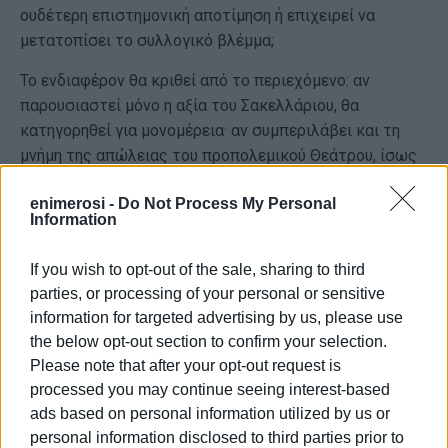
ουδέτερη επιστημονική αποτίμηση ή επιχειρεί να
μετατοπίσει το συλλογικό βλέμμα;
Το ενδιαφέρον θα κριθεί από το περιεχόμενο: αν
παρουσιαστεί μόνο η αξία του Σακελλάριου, θα
κατηγορηθεί για μονομέρεια· αν συμπεριλάβει και τη
μνήμη της απώλειας του προπολεμικού Θεάτρου, ίσως
ανοίξει μια ουσιαστική δημόσια συζήτηση για την
enimerosi -
Do Not Process My Personal
αρχιτεκτονική ταυτότητα της πόλης.
Information
Σημείωση:
Με αφορμή αυτή τη δημοσίευση στην έντυπη
If you wish to opt-out of the sale, sharing to third
έκδοση της
Καθημερινής Ενημέρωσης
, δεχθήκαμε
parties, or processing of your personal or sensitive
επικριτικό τηλεφώνημα από τον επικεφαλής της
information for targeted advertising by us, please use
διοίκησης του ΤΕΕ στην Κέρκυρα, Γεώργιο Βούλγαρη, ο
the below opt-out section to confirm your selection.
οποίος μας ζήτησε να ανασκευάσουμε (sic),
Please note that after your opt-out request is
υποστηρίζοντας ότι με το κείμενό μας επιδιώκουμε να
processed you may continue seeing interest-based
επηρεάσουμε τους μελετητές.
ads based on personal information utilized by us or
Δηλώνουμε ότι δεν επιθυμούμε να προκαλέσουμε
personal information disclosed to third parties prior to