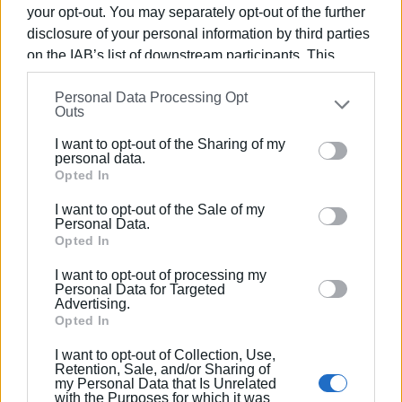
προβλήματα στη διαδικασία, αλλά διατηρούμε το
your opt-out. You may separately opt-out of the further
δικαίωμα να εκφράζουμε τις απόψεις μας και για αυτό
disclosure of your personal information by third parties
on the IAB’s list of downstream participants. This
το θέμα, οι οποίες άλλωστε δεν είναι καινούριες. Οι
information may also be disclosed by us to third parties
παλαιότεροι αναγνώστες μας ίσως θυμούνται την
Personal Data Processing Opt
on the
IAB’s List of Downstream Participants
that may
πρωτοβουλία της
Ενημέρωσης
, ήδη από τις αρχές της
Outs
further disclose it to other third parties.
δεκαετίας του 2000, για την αναβίωση του Δημοτικού
I want to opt-out of the Sharing of my
μας Θεάτρου. Κάθε άποψη, βεβαίως, είναι σεβαστή και η
Please note that this website/app uses one or more
personal data.
έκφρασή της επιβεβλημένη.
Google services and may gather and store information
Opted In
including but not limited to your visit or usage
Εμφανίσεις: 3067
I want to opt-out of the Sale of my
behaviour. You may click to grant or deny consent to
Personal Data.
Google and its third-party tags to use your data for
Opted In
below specified purposes in below Google consent
I want to opt-out of processing my
section.
Personal Data for Targeted
Advertising.
Opted In
I want to opt-out of Collection, Use,
Retention, Sale, and/or Sharing of
my Personal Data that Is Unrelated
ΓΙΩΡΓΟΣ ΚΑΤΣΑΪΤΗΣ
with the Purposes for which it was