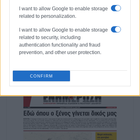
I want to allow Google to enable storage
related to personalization.
I want to allow Google to enable storage
related to security, including
authentication functionality and fraud
Ακολουθήστε το enimerosi στο
Facebook
prevention, and other user protection.
Συνδρομητές στο e-paper
CONFIRM