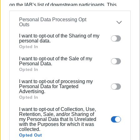
διακοπή της κυκλοφορίας των οχημάτων στην οδό
on the IAB’s list of downstream participants. This
Μαντζάρου.
information may also be disclosed by us to third parties
Personal Data Processing Opt
on the
IAB’s List of Downstream Participants
that may
Ο Δήμαρχος επέλεξε να κλείσει την ανάρτησή του στα
Outs
further disclose it to other third parties.
μέσα κοινωνικής δικτύωσης με μια αιχμηρή αναφορά
I want to opt-out of the Sharing of my
για την κατάσταση και τη συντήρηση των δημόσιων
Please note that this website/app uses one or more
personal data.
Google services and may gather and store information
Opted In
κτιρίων που παρέλαβε, γράφοντας χαρακτηριστικά:
including but not limited to your visit or usage
I want to opt-out of the Sale of my
«Τα προβλήματα 10ετιών σκάνε ένα - ένα στα χέρια
behaviour. You may click to grant or deny consent to
Personal Data.
μας…»
Google and its third-party tags to use your data for
Opted In
below specified purposes in below Google consent
I want to opt-out of processing my
section.
Personal Data for Targeted
Advertising.
Εμφανίσεις: 4010
Opted In
I want to opt-out of Collection, Use,
Retention, Sale, and/or Sharing of
my Personal Data that Is Unrelated
with the Purposes for which it was
collected.
Opted Out